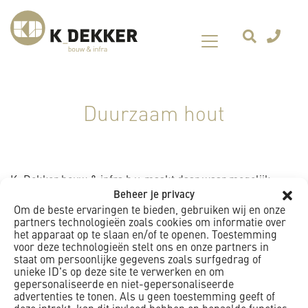
Duurzaam hout
K_Dekker bouw & infra b.v. maakt daar waar mogelijk
Beheer je privacy
alleen gebruik van hout en houtproducten van duurzaam
Om de beste ervaringen te bieden, gebruiken wij en onze
hout . Deze producten voldoen aan de eisen van TPAC.
partners technologieën zoals cookies om informatie over
Hieronder behoren de keurmerken:
het apparaat op te slaan en/of te openen. Toestemming
voor deze technologieën stelt ons en onze partners in
FSC
staat om persoonlijke gegevens zoals surfgedrag of
unieke ID's op deze site te verwerken en om
PEFC
gepersonaliseerde en niet-gepersonaliseerde
MTCS
advertenties te tonen. Als u geen toestemming geeft of