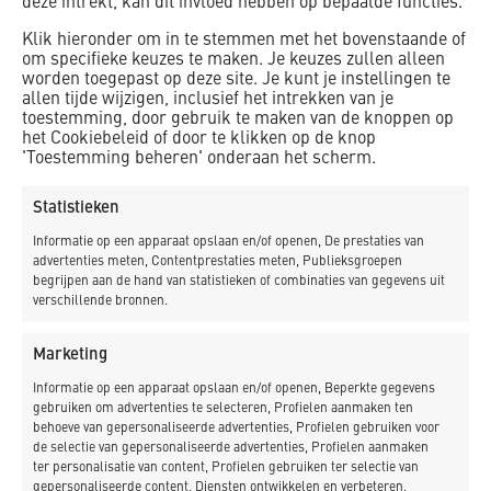
deze intrekt, kan dit invloed hebben op bepaalde functies.
Klik hieronder om in te stemmen met het bovenstaande of
om specifieke keuzes te maken. Je keuzes zullen alleen
worden toegepast op deze site. Je kunt je instellingen te
allen tijde wijzigen, inclusief het intrekken van je
toestemming, door gebruik te maken van de knoppen op
het Cookiebeleid of door te klikken op de knop
'Toestemming beheren' onderaan het scherm.
Statistieken
Informatie op een apparaat opslaan en/of openen, De prestaties van
advertenties meten, Contentprestaties meten, Publieksgroepen
begrijpen aan de hand van statistieken of combinaties van gegevens uit
verschillende bronnen.
Postadres:
Marketing
Postbus 17
Informatie op een apparaat opslaan en/of openen, Beperkte gegevens
1749 ZG
gebruiken om advertenties te selecteren, Profielen aanmaken ten
Warmenhuizen
behoeve van gepersonaliseerde advertenties, Profielen gebruiken voor
de selectie van gepersonaliseerde advertenties, Profielen aanmaken
T 0226 39 16 29
ter personalisatie van content, Profielen gebruiken ter selectie van
gepersonaliseerde content, Diensten ontwikkelen en verbeteren,