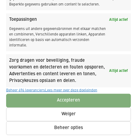
E info@kdbv.nl
Beperkte gegevens gebruiken om content te selecteren.
Warmenhuizen
Toepassingen
Altijd actief
Oudevaart 91
Gegevens uit andere gegevensbronnen met elkaar matchen
Warmenhuizen
en combineren, Verschillende apparaten linken, Apparaten
identificeren op basis van automatisch verzonden
Amsterdam
informatie.
Zekeringstraat 50
Zorg dragen voor beveiliging, fraude
Amsterdam
voorkomen en detecteren en fouten opsporen,
Altijd actief
Advertenties en content leveren en tonen,
Privacykeuzes opslaan en delen.
Werf en kleinbouw:
Beheer 696 leveranciers
Lees meer over deze doeleinden
Krabbendam
Accepteren
Oud Schoorlse Zeedijk 1 Warmenhuizen
Weiger
Downloads:
Beheer opties
Bouwbericht