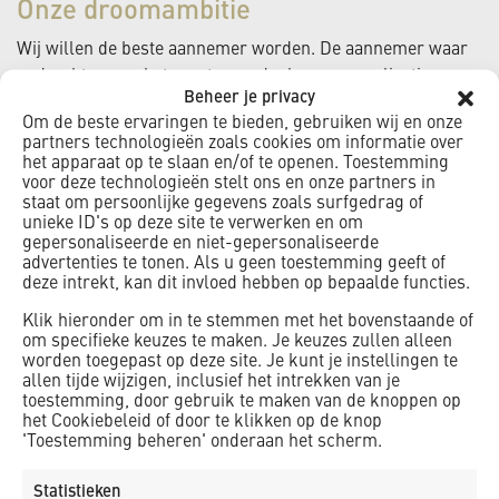
Onze droomambitie
Wij willen de beste aannemer worden. De aannemer waar
opdrachtgevers het eerste aan denken voor realisatie van
Beheer je privacy
integrale, multidisciplinaire, bouwkundige & civiele
Om de beste ervaringen te bieden, gebruiken wij en onze
oplossingen. De aannemer en ontwikkelaar die overtuigd is
partners technologieën zoals cookies om informatie over
van de kracht van directe dienstverlening, snelle anticipatie
het apparaat op te slaan en/of te openen. Toestemming
voor deze technologieën stelt ons en onze partners in
en verbinding met sterke partners, en die volgens de juiste
staat om persoonlijke gegevens zoals surfgedrag of
prijs-kwaliteitsverhouding zijn product aan de klant levert.
unieke ID's op deze site te verwerken en om
Een werkgever waar mensen graag willen werken en een
gepersonaliseerde en niet-gepersonaliseerde
advertenties te tonen. Als u geen toestemming geeft of
betrouwbare partij waarmee partners graag willen
deze intrekt, kan dit invloed hebben op bepaalde functies.
samenwerken.
Klik hieronder om in te stemmen met het bovenstaande of
om specifieke keuzes te maken. Je keuzes zullen alleen
worden toegepast op deze site. Je kunt je instellingen te
allen tijde wijzigen, inclusief het intrekken van je
toestemming, door gebruik te maken van de knoppen op
het Cookiebeleid of door te klikken op de knop
'Toestemming beheren' onderaan het scherm.
Kernwaarden (identiteit)
Onze kernwaarden zijn ons ethisch kompas. Wat streven we
Statistieken