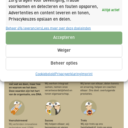
Zorg dragen voor beveiliging, fraude
voorkomen en detecteren en fouten opsporen,
Altijd actief
Advertenties en content leveren en tonen,
Privacykeuzes opslaan en delen.
Beheer 696 leveranciers
Lees meer over deze doeleinden
Accepteren
Weiger
Beheer opties
Cookiebeleid
Privacyverklaring
Imprint