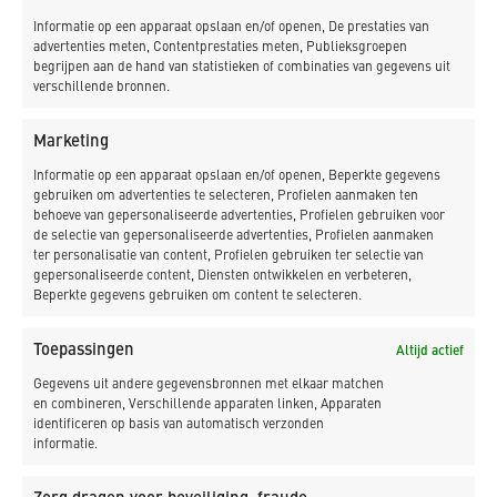
na, wat vinden we nou echt belangrijk? Die kernwaarden
Informatie op een apparaat opslaan en/of openen, De prestaties van
vormen onze identiteit en het fundament van waaruit wij
advertenties meten, Contentprestaties meten, Publieksgroepen
werken. Ze zijn het DNA van onze organisatie – ze
begrijpen aan de hand van statistieken of combinaties van gegevens uit
verschillende bronnen.
verwoorden niet wat we doen, maar hoe en waarom wij als
bedrijf doen wat we doen. Onze kernwaarden zijn niet
Marketing
vrijblijvend, ze zijn het hart van de organisatie:
onbespreekbaar ons fundament.
Informatie op een apparaat opslaan en/of openen, Beperkte gegevens
gebruiken om advertenties te selecteren, Profielen aanmaken ten
behoeve van gepersonaliseerde advertenties, Profielen gebruiken voor
de selectie van gepersonaliseerde advertenties, Profielen aanmaken
ter personalisatie van content, Profielen gebruiken ter selectie van
gepersonaliseerde content, Diensten ontwikkelen en verbeteren,
Beperkte gegevens gebruiken om content te selecteren.
Toepassingen
Altijd actief
Gegevens uit andere gegevensbronnen met elkaar matchen
en combineren, Verschillende apparaten linken, Apparaten
identificeren op basis van automatisch verzonden
informatie.