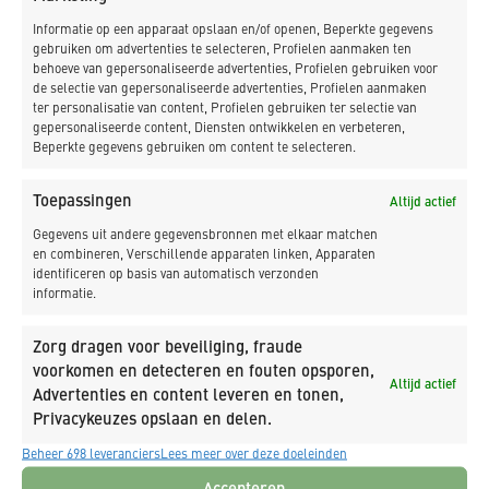
Nederland met ervaring in bouwen voor de zorg. Voor mij
Informatie op een apparaat opslaan en/of openen, Beperkte gegevens
als projectleider betekent dat dat er veel uitgelegd moet
gebruiken om advertenties te selecteren, Profielen aanmaken ten
worden, de belevingswereld van onze bewoners is echt
behoeve van gepersonaliseerde advertenties, Profielen gebruiken voor
anders. Bijvoorbeeld dat het ook in de fasering van belang
de selectie van gepersonaliseerde advertenties, Profielen aanmaken
ter personalisatie van content, Profielen gebruiken ter selectie van
is dat bewoners vrij kunnen bewegen zonder rekening te
gepersonaliseerde content, Diensten ontwikkelen en verbeteren,
hoeven houden met kou of tocht. Waardoor de gebouwen
Beperkte gegevens gebruiken om content te selecteren.
van de eerste fase met elkaar verbonden moeten zijn om
vrij tussen de verschillende gebouwen te kunnen bewegen.
Toepassingen
Altijd actief
En dat maakt dat we hier, met de beperkte ruimte die we
Gegevens uit andere gegevensbronnen met elkaar matchen
hebben, veel moeten improviseren. Je wilt bijvoorbeeld niet
en combineren, Verschillende apparaten linken, Apparaten
dat een nooduitgang uitkomt op een dak dat nog niet
identificeren op basis van automatisch verzonden
informatie.
helemaal klaar is. Dat is gevaarlijk voor onze bewoners die
toch minder mobiel zijn. Om al die redenen werk ik dus het
Zorg dragen voor beveiliging, fraude
liefst met partijen die dat begrijpen of waar ik vaker mee
voorkomen en detecteren en fouten opsporen,
heb samengewerkt.”
Altijd actief
Advertenties en content leveren en tonen,
Opgetild maaiveld
Privacykeuzes opslaan en delen.
Beheer 698 leveranciers
Lees meer over deze doeleinden
De bouw van de woonblokken vordert ondertussen gestaag,