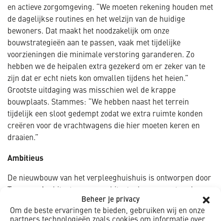
en actieve zorgomgeving. “We moeten rekening houden met
de dagelijkse routines en het welzijn van de huidige
bewoners. Dat maakt het noodzakelijk om onze
bouwstrategieën aan te passen, vaak met tijdelijke
voorzieningen die minimale verstoring garanderen. Zo
hebben we de heipalen extra gezekerd om er zeker van te
zijn dat er echt niets kon omvallen tijdens het heien.”
Grootste uitdaging was misschien wel de krappe
bouwplaats. Stammes: “We hebben naast het terrein
tijdelijk een sloot gedempt zodat we extra ruimte konden
creëren voor de vrachtwagens die hier moeten keren en
draaien.”
Ambitieus
De nieuwbouw van het verpleeghuishuis is ontworpen door
Tangram Architecten, een architectenbureau met veel
Beheer je privacy
ervaring in de zorg, maar tegelijkertijd ook erg ambitieus.
Om de beste ervaringen te bieden, gebruiken wij en onze
Met de nieuwbouw willen ze een ‘nieuwe standaard’ voor de
partners technologieën zoals cookies om informatie over