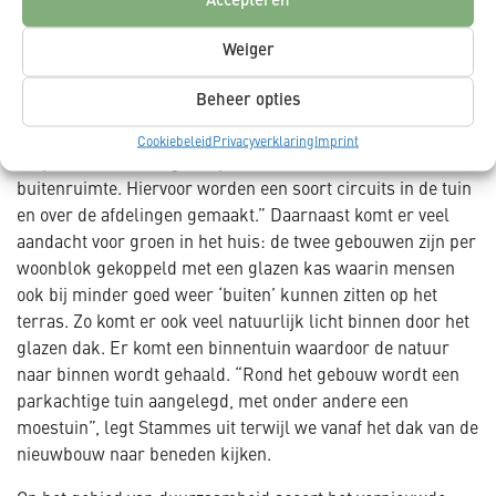
Accepteren
laat Stammes zien terwijl we over de bouwplaats lopen.
“Ook de buitenomgeving is flink uitdagend”, wijst hij aan.
Weiger
“Het opgetilde maaiveld met tuinen verbindt straks de drie
woonblokken zodat de bewoners vrijuit kunnen bewegen,
Beheer opties
zonder dat ze het terrein af kunnen.” Den Hoed vult aan:
“Bewoners kunnen straks onafhankelijk, veilig en zonder
Cookiebeleid
Privacyverklaring
Imprint
hulp over de afdelingen lopen, maar ook in de
buitenruimte. Hiervoor worden een soort circuits in de tuin
en over de afdelingen gemaakt.” Daarnaast komt er veel
aandacht voor groen in het huis: de twee gebouwen zijn per
woonblok gekoppeld met een glazen kas waarin mensen
ook bij minder goed weer ‘buiten’ kunnen zitten op het
terras. Zo komt er ook veel natuurlijk licht binnen door het
glazen dak. Er komt een binnentuin waardoor de natuur
naar binnen wordt gehaald. “Rond het gebouw wordt een
parkachtige tuin aangelegd, met onder andere een
moestuin”, legt Stammes uit terwijl we vanaf het dak van de
nieuwbouw naar beneden kijken.