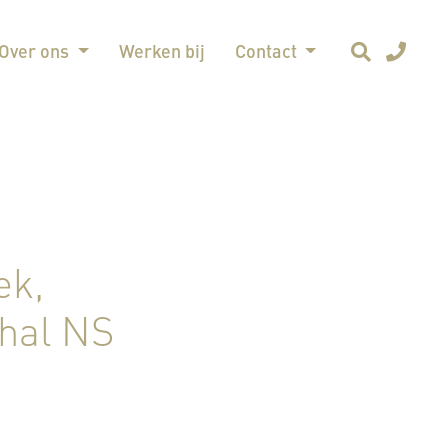
Over ons
Werken bij
Contact
ek,
ghal NS