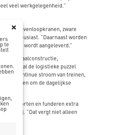
 heel veel werkgelegenheid.”
nder meer bovenloopkranen, zware
esper enthousiast. “Daarnaast worden
ners
p te
aak prefab wordt aangeleverd.”
telt
r. “De staalconstructie,
tonen.
 dat vooral de logistieke puzzel
hebben
et een continue stroom van treinen,
verplaatsen om de dagelijkse
zigen,
aken
 betonstorten en funderen extra
nop
telt hij. “Dat vergt niet alleen