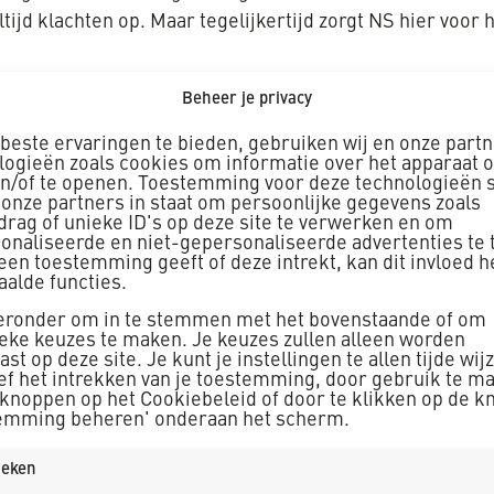
tijd klachten op. Maar tegelijkertijd zorgt NS hier voor
Beheer je privacy
ocatie, maar ook in de techniek. “De nieuwe hal krijgt o
tie om draaistellen te reinigen met droogijs,” vertelt J
beste ervaringen te bieden, gebruiken wij en onze part
logieën zoals cookies om informatie over het apparaat o
eigen beheer gerealiseerd, iets wat normaal gesproken v
en/of te openen. Toestemming voor deze technologieën s
 onze partners in staat om persoonlijke gegevens zoals
gelijk. “Alles wordt ter plekke opgetrokken,” zegt Jespe
drag of unieke ID's op deze site te verwerken en om
onaliseerde en niet-gepersonaliseerde advertenties te 
 het allemaal hier zelf, in weer en wind.” Hij benadrukt
geen toestemming geeft of deze intrekt, kan dit invloed 
 werken in een gebied waar elke vierkante meter telt, m
aalde functies.
 om ons heen. Soms moesten we onze kraan ’s nachts 
ieronder om in te stemmen met het bovenstaande of om
.”
ieke keuzes te maken. Je keuzes zullen alleen worden
st op deze site. Je kunt je instellingen te allen tijde wij
ief het intrekken van je toestemming, door gebruik te m
e grondwaterstand en overvloedige regenval maakten het
 knoppen op het Cookiebeleid of door te klikken op de k
orden afgestemd, zodat we geen vertraging opliepen,” ver
emming beheren' onderaan het scherm.
 samenwerking tussen alle betrokken partijen.”
tieken