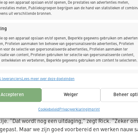
ie op een apparaat opslaan en/of openen, De prestaties van advertenties meten,
erking. “We zijn allebei praktisch ingesteld,” zegt Je
restaties meten, Publieksgroepen begrijpen aan de hand van statistieken of combin
vens uit verschillende bronnen.
 elkaar binnen als er iets is. Dat werkt niet alleen sne
 even, maar het gaat nooit over personen. Altijd over 
ing
ie op een apparaat opslaan en/of openen, Beperkte gegevens gebruiken om advertent
en, Profielen aanmaken ten behoeve van gepersonaliseerde advertenties, Profielen
ct kunnen zijn, zeker op zo’n complex project met zoveel 
n voor de selectie van gepersonaliseerde advertenties, Profielen aanmaken ter
 Als er iets speelt, leggen we het direct op tafel. Zo bl
isatie van content, Profielen gebruiken ter selectie van gepersonaliseerde content,
 ontwikkelen en verbeteren, Beperkte gegevens gebruiken om content te selecteren.
 die openheid en het wederzijdse respect houden we de v
achen, dat maakt het werk een stuk prettiger.”
singen
Alt
 leveranciers
Lees meer over deze doeleinden
s uit andere gegevensbronnen met elkaar matchen en combineren,
lende apparaten linken, Apparaten identificeren op basis van automatisch
Accepteren
Weiger
Beheer opti
e aansluiting van de nieuwe hal op de bestaande infr
n informatie.
n: van de exacte positionering van installaties tot de c
Cookiebeleid
Privacyverklaring
Imprint
ragen voor beveiliging, fraude voorkomen en detecteren en
t de installatie van geavanceerde fabrieksmachines, waar
 opsporen, Advertenties en content leveren en tonen,
Alt
kije. “Dat wordt nog een uitdaging,” zegt Rick. “Zeker 
ykeuzes opslaan en delen.
egepast. Maar we zijn goed voorbereid en werken nauw s