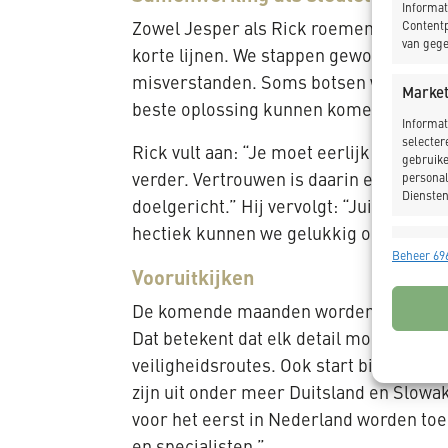
Informat
Zowel Jesper als Rick roemen de samenw
Contentp
van gege
korte lijnen. We stappen gewoon even bij
misverstanden. Soms botsen we wel eens
Market
beste oplossing kunnen komen.”
Informat
selecter
Rick vult aan: “Je moet eerlijk en dire
gebruike
verder. Vertrouwen is daarin essentieel.
personal
Diensten
doelgericht.” Hij vervolgt: “Juist door
hectiek kunnen we gelukkig ook samen l
Toepas
Beheer 696
Vooruitkijken
Gegeven
Verschil
De komende maanden worden spannend. D
verzonde
Dat betekent dat elk detail moet kloppe
Zorg d
veiligheidsroutes. Ook start binnenkor
fouten
zijn uit onder meer Duitsland en Slowa
Privac
voor het eerst in Nederland worden to
en specialisten.”