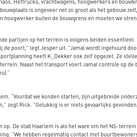
haos. Heftrucks, vrachtwagens, hoogwerkers en bouwkr
 bouwplaats is ongeveer net zo groot als het gebouw zelf
en hoogwerker buiten de bouwgrens en moeten we streng zi
e partijen op het terrein is volgens beiden essentieel
ij de poort,” legt Jesper uit. “Jamal wordt ingehuurd 
nsportplanning heeft K_Dekker ook zelf opgezet. Ze stel
errein. Naast het transport voert Jamal controle op de
u).”
odem. “Voordat we konden starten, zijn uitgebreide ond
,” zegt Rick. “Gelukkig is er niets gevaarlijks gevonde
 op. De stad Haarlem is als het ware om het NS-terrein 
ing. “We hebben regelmatig contact met buurtbewoners,