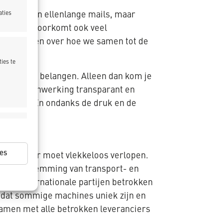
sper. “Geen ellenlange mails, maar
aties
ller, maar voorkomt ook veel
het werk en over hoe we samen tot de
ies te
partijen en belangen. Alleen dan kom je
ijft de samenwerking transparant en
aart erin. En ondanks de druk en de
ijd actief
es
astructuur moet vlekkeloos verlopen.
orrecte afstemming van transport- en
voor internationale partijen betrokken
ijd actief
omdat sommige machines uniek zijn en
amen met alle betrokken leveranciers