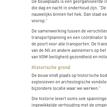
De bouwplaats is een georganiseerde c
die dag en nacht in onderhoud zijn. “De
nauwelijks binnen het hek. Dan staat e
voorop.”
De samenwerking tussen de verschillend
transportplanning en een coördinator b
de poort voor alle transporten. De tra
van de NS en andere aannemers op het t
van VGM (veiligheid gezondheid en milie
Historische grond
De bouw vindt plaats op historische b
explosieven en archeologische vondsten
bijzondere locatie waar we werken.”
Die historie levert soms ook spanningen
ingewikkelde verhouding met de omgev