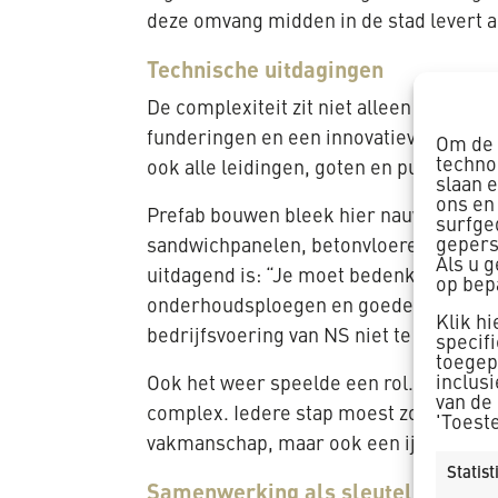
deze omvang midden in de stad levert al
Technische uitdagingen
De complexiteit zit niet alleen in de l
funderingen en een innovatieve installa
Om de 
techno
ook alle leidingen, goten en putten in 
slaan 
ons en
Prefab bouwen bleek hier nauwelijks mo
surfge
gepers
sandwichpanelen, betonvloeren – we doen
Als u 
uitdagend is: “Je moet bedenken dat we
op bep
onderhoudsploegen en goederenverkeer
Klik h
bedrijfsvoering van NS niet te hinderen
specif
toegepa
inclus
Ook het weer speelde een rol. “De hog
van de
complex. Iedere stap moest zorgvuldig w
'Toest
vakmanschap, maar ook een ijzersterke
Statis
Samenwerking als sleutel