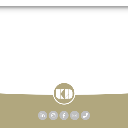
ragen voor beveiliging, fraude voorkomen en detecteren en
 opsporen, Advertenties en content leveren en tonen,
Alt
ykeuzes opslaan en delen.