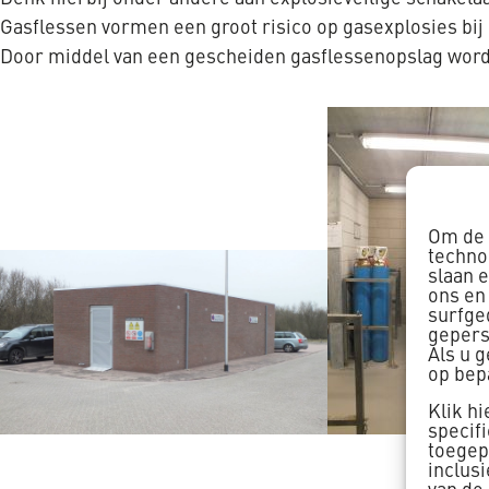
Gasflessen vormen een groot risico op gasexplosies bi
Door middel van een gescheiden gasflessenopslag worde
Om de 
techno
slaan 
ons en
surfge
gepers
Als u 
op bep
Klik h
specif
toegepa
inclus