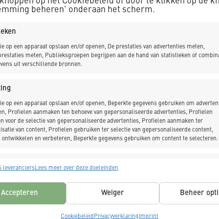
 knoppen op het Cookiebeleid of door te klikken op de k
emming beheren' onderaan het scherm.
NIEUWSBRIEF
tieken
ie op een apparaat opslaan en/of openen, De prestaties van advertenties meten,
restaties meten, Publieksgroepen begrijpen aan de hand van statistieken of combin
vens uit verschillende bronnen.
ing
ie op een apparaat opslaan en/of openen, Beperkte gegevens gebruiken om advertent
en, Profielen aanmaken ten behoeve van gepersonaliseerde advertenties, Profielen
n voor de selectie van gepersonaliseerde advertenties, Profielen aanmaken ter
isatie van content, Profielen gebruiken ter selectie van gepersonaliseerde content,
 ontwikkelen en verbeteren, Beperkte gegevens gebruiken om content te selecteren.
singen
Alt
 leveranciers
Lees meer over deze doeleinden
s uit andere gegevensbronnen met elkaar matchen en combineren,
lende apparaten linken, Apparaten identificeren op basis van automatisch
Accepteren
Weiger
Beheer opti
n informatie.
K_DEKKER.
jn gegevens opslaat en verwerkt.
Cookiebeleid
Privacyverklaring
Imprint