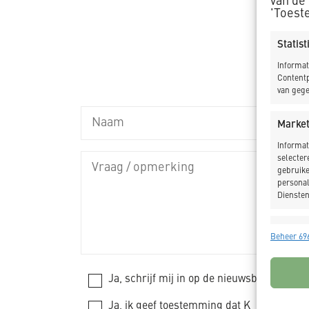
van de
'Toest
Statis
Informat
Contentp
van gege
Market
Informat
selecter
gebruike
personal
Diensten
Toepas
Beheer 696
Gegeven
Verschil
verzonde
Ja, schrijf mij in op de nieuwsbrief van 
Ja, ik geef toestemming dat K_DEKKER mi