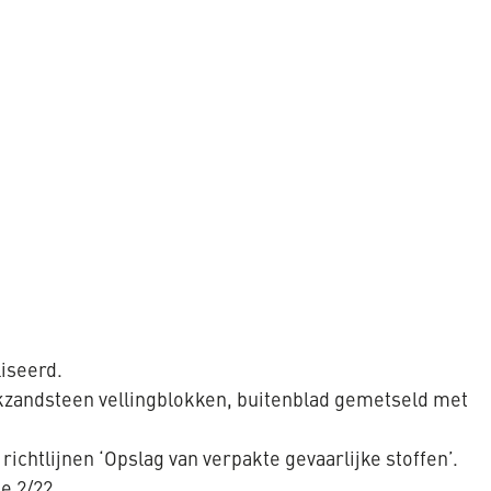
iseerd.
lkzandsteen vellingblokken, buitenblad gemetseld met
ichtlijnen ‘Opslag van verpakte gevaarlijke stoffen’.
e 2/22