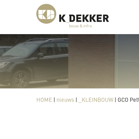
HOME
|
nieuws
|
_KLEINBOUW
|
GCO Pett