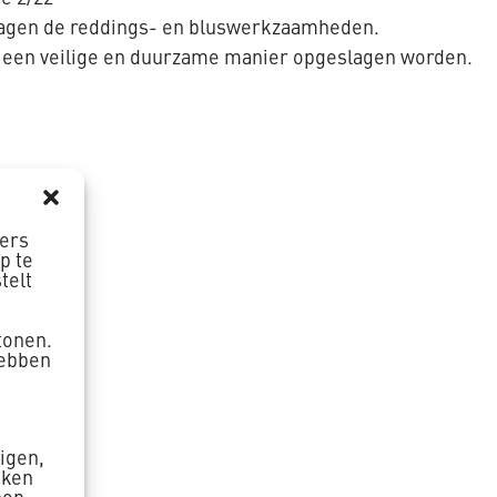
tragen de reddings- en bluswerkzaamheden.
p een veilige en duurzame manier opgeslagen worden.
ners
p te
telt
tonen.
hebben
zigen,
aken