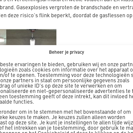
j brand. Gasexplosies vergroten de brandschade en ver
n deze risico’s flink beperkt, doordat de gasflessen o
Beheer je privacy
beste ervaringen te bieden, gebruiken wij en onze part
logieën zoals cookies om informatie over het apparaat o
en/of te openen. Toestemming voor deze technologieën s
 onze partners in staat om persoonlijke gegevens zoals
drag of unieke ID's op deze site te verwerken en om
onaliseerde en niet-gepersonaliseerde advertenties te 
geen toestemming geeft of deze intrekt, kan dit invloed 
aalde functies.
ieronder om in te stemmen met het bovenstaande of om
ieke keuzes te maken. Je keuzes zullen alleen worden
st op deze site. Je kunt je instellingen te allen tijde wij
ief het intrekken van je toestemming, door gebruik te m