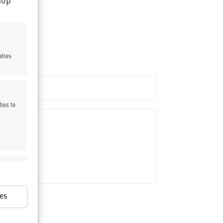
nop
aties
ies te
ijd actief
es