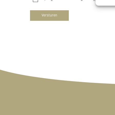
Zorg d
fouten
Privac
Versturen