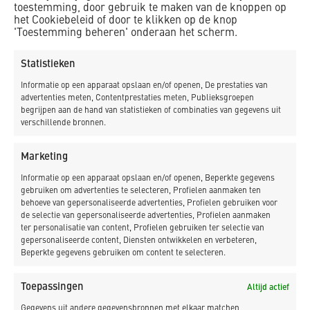
alleen op het te monteren stalen loopbordes komen prefab
toestemming, door gebruik te maken van de knoppen op
het Cookiebeleid of door te klikken op de knop
betonplaten.” De staalconstructies, bestaand uit
'Toestemming beheren' onderaan het scherm.
loopbordessen, hekwerken, liftschachten (voorzien van
glas) worden tot medio maart 2019 gemonteerd, waarna de
Statistieken
liftinstallatie door een derde partij wordt aangebracht.
Informatie op een apparaat opslaan en/of openen, De prestaties van
Uitdagend project
advertenties meten, Contentprestaties meten, Publieksgroepen
begrijpen aan de hand van statistieken of combinaties van gegevens uit
Een bijzonder project noemt Van ‘t Hoff het. “Een UAV-Gc
verschillende bronnen.
contract in de meest zuivere vorm. Aan de hand van de
eisen van ProRail hebben we zelf oplossingen aangedragen
Marketing
voor de stations. We hebben samen met de architect en het
Informatie op een apparaat opslaan en/of openen, Beperkte gegevens
ingenieursbureau een ontwerp en de bijbehorende
gebruiken om advertenties te selecteren, Profielen aanmaken ten
ramingen gemaakt. De ontwerpen zijn middels de BIM-
behoeve van gepersonaliseerde advertenties, Profielen gebruiken voor
de selectie van gepersonaliseerde advertenties, Profielen aanmaken
filosofie uitgewerkt. Een uitdaging!” Hetzelfde geldt voor de
ter personalisatie van content, Profielen gebruiken ter selectie van
buitendienststelling van het spoor. Om de bouwkuipen te
gepersonaliseerde content, Diensten ontwikkelen en verbeteren,
kunnen aanbrengen, moest het treinverkeer 52 uur
Beperkte gegevens gebruiken om content te selecteren.
stilgelegd worden tijdens een TVP. In die tijd moesten ook
alle kabels omgelegd worden om de damwanden aan te
Toepassingen
Altijd actief
brengen. Daarna moest het nieuwe installatiesysteem
Gegevens uit andere gegevensbronnen met elkaar matchen