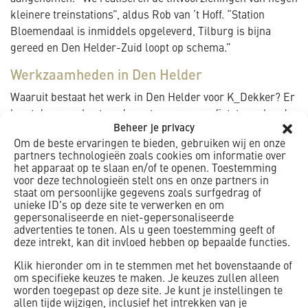
kleinere treinstations”, aldus Rob van ‘t Hoff. “Station
Bloemendaal is inmiddels opgeleverd, Tilburg is bijna
gereed en Den Helder-Zuid loopt op schema.”
Werkzaamheden in Den Helder
Waaruit bestaat het werk in Den Helder voor K_Dekker? Er
loopt daar een bestaande voetgangers- en fietstunnel onder
Beheer je privacy
het spoor door die twee wijken met elkaar verbindt. Pal
Om de beste ervaringen te bieden, gebruiken wij en onze
daarnaast heeft de aannemer aan beide zijden van het
partners technologieën zoals cookies om informatie over
spoor een liftschacht gerealiseerd, zodat de perrons niet
het apparaat op te slaan en/of te openen. Toestemming
alleen per trap maar voortaan ook per lift bereikbaar zijn.
voor deze technologieën stelt ons en onze partners in
staat om persoonlijke gegevens zoals surfgedrag of
Uitvoerder Dick Hendrikse: “De bouwkuipen met daarin het
unieke ID's op deze site te verwerken en om
betonwerk, het civiele gedeelte, is inmiddels gereed. We
gepersonaliseerde en niet-gepersonaliseerde
hebben deze ruwbouwconstructie gerealiseerd door
advertenties te tonen. Als u geen toestemming geeft of
deze intrekt, kan dit invloed hebben op bepaalde functies.
damwanden, onderwaterbeton, een verticale injectie en een
kleine bemaling toe te passen. Verder is de bouwkuip
Klik hieronder om in te stemmen met het bovenstaande of
om specifieke keuzes te maken. Je keuzes zullen alleen
gegraven, drooggemaakt en zijn de wapening en het
worden toegepast op deze site. Je kunt je instellingen te
betonwerk aangebracht. Al het beton is in het werk gestort,
allen tijde wijzigen, inclusief het intrekken van je