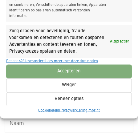
draaien op het station. Van ‘t Hoff: “Snelheid was geboden,
en combineren, Verschillende apparaten linken, Apparaten
identificeren op basis van automatisch verzonden
maar het is, zoals altijd, weer gelukt.”
informatie.
BRON:
GWW-BOUW
februari 2019
Zorg dragen voor beveiliging, fraude
Klik hier voor de PDF Versie uit het magazine:
Station Den
voorkomen en detecteren en fouten opsporen,
Altijd actief
Helder Zuid in de Lift- GWW-BOUW feb 2019
Advertenties en content leveren en tonen,
Privacykeuzes opslaan en delen.
Beheer 696 leveranciers
Lees meer over deze doeleinden
Accepteren
NIEUWSBRIEF
Weiger
Beheer opties
Cookiebeleid
Privacyverklaring
Imprint