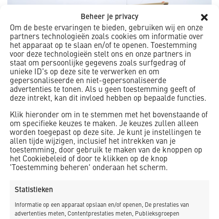
Beheer je privacy
Om de beste ervaringen te bieden, gebruiken wij en onze
partners technologieën zoals cookies om informatie over
het apparaat op te slaan en/of te openen. Toestemming
voor deze technologieën stelt ons en onze partners in
staat om persoonlijke gegevens zoals surfgedrag of
unieke ID's op deze site te verwerken en om
gepersonaliseerde en niet-gepersonaliseerde
advertenties te tonen. Als u geen toestemming geeft of
deze intrekt, kan dit invloed hebben op bepaalde functies.
Klik hieronder om in te stemmen met het bovenstaande of
om specifieke keuzes te maken. Je keuzes zullen alleen
worden toegepast op deze site. Je kunt je instellingen te
allen tijde wijzigen, inclusief het intrekken van je
“Bij K_Dekker krijg ik de kans mijzelf maximaal te
toestemming, door gebruik te maken van de knoppen op
het Cookiebeleid of door te klikken op de knop
ontwikkelen door het volgen van een Traineeship. Een zeer
'Toestemming beheren' onderaan het scherm.
leerzaam traject waarbij ik heel veel ervaring opdoe bij
allerlei afdelingen. Op dit project werk ik bij de bouw van
Statistieken
de nieuwe parkeergarage Purmerend in de uitvoering, dat
Informatie op een apparaat opslaan en/of openen, De prestaties van
is toch tof?!”
advertenties meten, Contentprestaties meten, Publieksgroepen