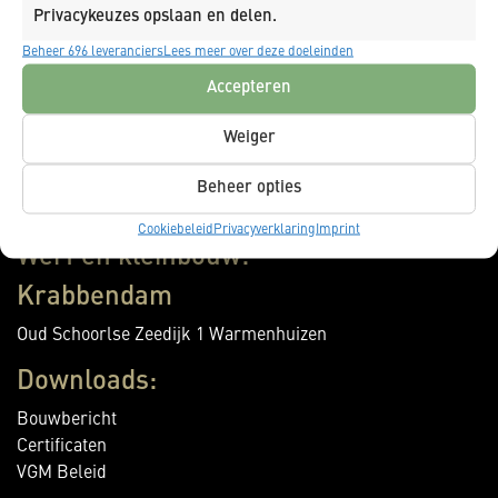
Privacykeuzes opslaan en delen.
Oudevaart 91
Beheer 696 leveranciers
Lees meer over deze doeleinden
Warmenhuizen
Accepteren
Amsterdam
Weiger
Zekeringstraat 50
Amsterdam
Beheer opties
Cookiebeleid
Privacyverklaring
Imprint
Werf en kleinbouw:
Krabbendam
Oud Schoorlse Zeedijk 1 Warmenhuizen
Downloads:
Bouwbericht
Certificaten
VGM Beleid