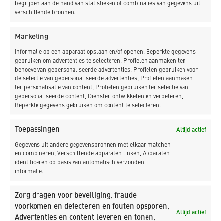
begrijpen aan de hand van statistieken of combinaties van gegevens uit
verschillende bronnen.
Marketing
Informatie op een apparaat opslaan en/of openen, Beperkte gegevens
gebruiken om advertenties te selecteren, Profielen aanmaken ten
behoeve van gepersonaliseerde advertenties, Profielen gebruiken voor
de selectie van gepersonaliseerde advertenties, Profielen aanmaken
ter personalisatie van content, Profielen gebruiken ter selectie van
gepersonaliseerde content, Diensten ontwikkelen en verbeteren,
Beperkte gegevens gebruiken om content te selecteren.
Postadres:
Toepassingen
Altijd actief
Postbus 17
Gegevens uit andere gegevensbronnen met elkaar matchen
1749 ZG
en combineren, Verschillende apparaten linken, Apparaten
identificeren op basis van automatisch verzonden
Warmenhuizen
informatie.
T 0226 39 16 29
Zorg dragen voor beveiliging, fraude
E info@kdbv.nl
voorkomen en detecteren en fouten opsporen,
Altijd actief
Warmenhuizen
Advertenties en content leveren en tonen,