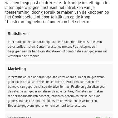
worden toegepast op deze site. Je kunt je instellingen te
allen tijde wijzigen, inclusief het intrekken van je
toestemming, door gebruik te maken van de knoppen op
het Cookiebeleid of door te klikken op de knop
Postadres:
'Toestemming beheren' onderaan het scherm.
Postbus 17
1749 ZG
Statistieken
Warmenhuizen
Informatie op een apparaat opslaan en/of openen, De prestaties van
advertenties meten, Contentprestaties meten, Publieksgroepen
T 0226 39 16 29
begrijpen aan de hand van statistieken of combinaties van gegevens uit
verschillende bronnen.
E info@kdbv.nl
Warmenhuizen
Marketing
Oudevaart 91
Informatie op een apparaat opslaan en/of openen, Beperkte gegevens
gebruiken om advertenties te selecteren, Profielen aanmaken ten
Warmenhuizen
behoeve van gepersonaliseerde advertenties, Profielen gebruiken voor
de selectie van gepersonaliseerde advertenties, Profielen aanmaken
Amsterdam
ter personalisatie van content, Profielen gebruiken ter selectie van
gepersonaliseerde content, Diensten ontwikkelen en verbeteren,
Zekeringstraat 50
Beperkte gegevens gebruiken om content te selecteren.
Amsterdam