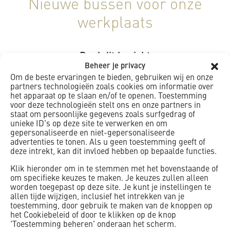
Nieuwe bussen voor onze
werkplaats
Deel dit bericht
Beheer je privacy
Om de beste ervaringen te bieden, gebruiken wij en onze
partners technologieën zoals cookies om informatie over
het apparaat op te slaan en/of te openen. Toestemming
voor deze technologieën stelt ons en onze partners in
Gepubliceerd op
15 maart 2018
staat om persoonlijke gegevens zoals surfgedrag of
unieke ID's op deze site te verwerken en om
Vaak voert K_Dekker het onderhoud van bruggen en
gepersonaliseerde en niet-gepersonaliseerde
kunstwerken uit. Hiervoor wordt regelmatig onze eigen
advertenties te tonen. Als u geen toestemming geeft of
deze intrekt, kan dit invloed hebben op bepaalde functies.
werkplaats in Krabbendam ingeschakeld. Om het vervoer
zo optimaal mogelijk te laten verlopen heeft K_Dekker twee
Klik hieronder om in te stemmen met het bovenstaande of
om specifieke keuzes te maken. Je keuzes zullen alleen
nieuwe bussen aangeschaft. De bussen zijn van alle
worden toegepast op deze site. Je kunt je instellingen te
gemakken voorzien en zijn een stuk groter dan een
allen tijde wijzigen, inclusief het intrekken van je
standaard model, zodat er ook gemakkelijk een werkvlot of
toestemming, door gebruik te maken van de knoppen op
het Cookiebeleid of door te klikken op de knop
een mobiele afzetting vervoerd kan worden. Daarnaast zijn
'Toestemming beheren' onderaan het scherm.
de bussen uitgerust met zwaailampen en werklampen,