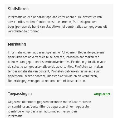
zodat we veilig kunnen werken langs de weg.
Statistieken
Meer informatie over onze staal- en timmerwerkplaats
Informatie op een apparaat opslaan en/of openen, De prestaties van
vindt u
hier
advertenties meten, Contentprestaties meten, Publieksgroepen
begrijpen aan de hand van statistieken of combinaties van gegevens uit
verschillende bronnen.
Marketing
Informatie op een apparaat opslaan en/of openen, Beperkte gegevens
gebruiken om advertenties te selecteren, Profielen aanmaken ten
behoeve van gepersonaliseerde advertenties, Profielen gebruiken voor
de selectie van gepersonaliseerde advertenties, Profielen aanmaken
ter personalisatie van content, Profielen gebruiken ter selectie van
gepersonaliseerde content, Diensten ontwikkelen en verbeteren,
Beperkte gegevens gebruiken om content te selecteren.
Toepassingen
Altijd actief
Gegevens uit andere gegevensbronnen met elkaar matchen
en combineren, Verschillende apparaten linken, Apparaten
identificeren op basis van automatisch verzonden
informatie.