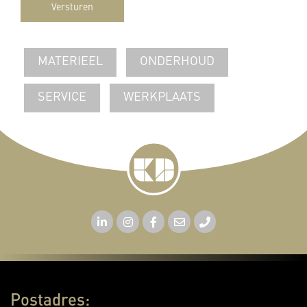
Versturen
MATERIEEL
ONDERHOUD
SERVICE
WERKPLAATS
Postadres: