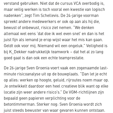
verstand gebruiken. Niet dat de cursus VCA overbodig is,
maar veilig werken is toch vooral een kwestie van logisch
nadenken”, zegt Tim Schellevis. De 24-jarige voorman
spreekt andere medewerkers er ook op aan als hij die,
bewust of onbewust, risico ziet nemen. “We denken
allemaal wel eens ‘dat doe ik wel even snel’ en dan is het
juist fijn als iemand je erop wijst waar het mis kan gaan.
Geldt ook voor mij. Niemand wil een ongeluk.” Veiligheid is
bij K_Dekker nadrukkelijk teamwork – dat het al zo lang
goed gaat is dan ook een echte teamprestatie.
De 26-jarige Sven Groenia voert vaak een zogenaamde last-
minute risicoanalyse uit op de bouwplaats. “Dan let je echt
op alles: werken op hoogte, geluid, rijroutes noem maar op.
Je ontwikkelt daardoor een heel creatieve blik want op elke
locatie zijn weer andere risico’s.” De VGM-richtlijnen zijn
bepaald geen papieren verplichting voor de
betontimmerman. Sterker nog: Sven Groenia wordt zich
juist steeds bewuster van waar gevaren kunnen ontstaan.