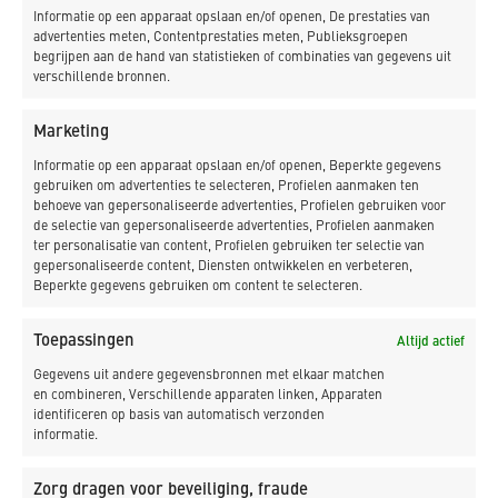
Informatie op een apparaat opslaan en/of openen, De prestaties van
EERSTE PAAL
advertenties meten, Contentprestaties meten, Publieksgroepen
begrijpen aan de hand van statistieken of combinaties van gegevens uit
Hoogheemraadschapbestuurder Marjan Leijen sloeg
verschillende bronnen.
woensdag de eerste paal voor de nieuwe werf. Die vervangt
de huidige werf nabij de haven van Oudeschild. De werf
Marketing
voorziet in de behoefte aan vergader-, kantoor- en
Informatie op een apparaat opslaan en/of openen, Beperkte gegevens
opslagruimte, met name voor calamiteitenmaterialen, en
gebruiken om advertenties te selecteren, Profielen aanmaken ten
biedt gelegenheid tot het uitvoeren van
behoeve van gepersonaliseerde advertenties, Profielen gebruiken voor
onderhoudswerkzaamheden. Naar verwachting is de bouw
de selectie van gepersonaliseerde advertenties, Profielen aanmaken
ter personalisatie van content, Profielen gebruiken ter selectie van
medio september 2020 afgerond.
gepersonaliseerde content, Diensten ontwikkelen en verbeteren,
Beperkte gegevens gebruiken om content te selecteren.
BRON:
Noordhollands Dagblad
Klik hier voor de PDF Versie uit het Noordhollands
Toepassingen
Altijd actief
Dagblad: Hoogheemraadschap Hollands Noorderkwartier:
Gegevens uit andere gegevensbronnen met elkaar matchen
Wanden van toiletpapier en warmte uit afvalwater,
en combineren, Verschillende apparaten linken, Apparaten
identificeren op basis van automatisch verzonden
waterschap…
informatie.
Zorg dragen voor beveiliging, fraude