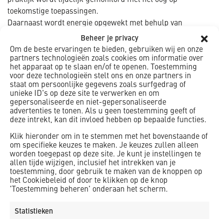
praktijk wordt tijdelijk gemonitord met het oog op
toekomstige toepassingen.
Daarnaast wordt energie opgewekt met behulp van
zonnepanelen. Het gebruik van innovatieve materialen moet
Beheer je privacy
de warmtevraag van de werf beperken. De werf wordt
Om de beste ervaringen te bieden, gebruiken wij en onze
partners technologieën zoals cookies om informatie over
zoveel als mogelijk CO2-neutraal.
het apparaat op te slaan en/of te openen. Toestemming
voor deze technologieën stelt ons en onze partners in
HERGEBRUIK
staat om persoonlijke gegevens zoals surfgedrag of
unieke ID's op deze site te verwerken en om
Er wordt circulair gebouwd volgens het ’cradle-to-
gepersonaliseerde en niet-gepersonaliseerde
cradle’(van wieg tot wieg)-principe. Dat betekent dat
advertenties te tonen. Als u geen toestemming geeft of
producten na gebruik opnieuw toegepast kunnen worden in
deze intrekt, kan dit invloed hebben op bepaalde functies.
een nieuw product of als grondstof kunnen dienen. Dit
Klik hieronder om in te stemmen met het bovenstaande of
geldt voor vrijwel alle bouwstoffen. Bij de werf op
om specifieke keuzes te maken. Je keuzes zullen alleen
Everstekoog worden wanden gemaakt van toiletpapier dat
worden toegepast op deze site. Je kunt je instellingen te
allen tijde wijzigen, inclusief het intrekken van je
is teruggewonnen uit de zuiveringen van Geestmerambacht
toestemming, door gebruik te maken van de knoppen op
en De Beemster. Verder is het nieuwe bedrijfsgebouw voor
het Cookiebeleid of door te klikken op de knop
tachtig procent demontabel om te zorgen dat toegepaste
'Toestemming beheren' onderaan het scherm.
bouwstoffen eventueel ergens anders weer relatief
eenvoudig gebruikt kunnen worden.
Statistieken