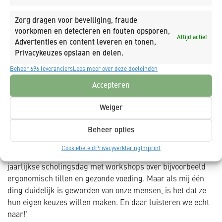
uitvoerder. Zo ontdekken zij waar hun talenten liggen, waar
ze goed in zijn en wat ze willen. Super allround dus en wel
Zorg dragen voor beveiliging, fraude
zo fijn voor de continuïteit van ons bedrijf.’
voorkomen en detecteren en fouten opsporen,
Altijd actief
Advertenties en content leveren en tonen,
Gezond naar pensioen
Privacykeuzes opslaan en delen.
‘Gelukkig zijn de omstandigheden in de bouw door inzet van
Beheer 696 leveranciers
Lees meer over deze doeleinden
hulpmiddelen en betere bouwmethoden de afgelopen tien
jaar veel beter geworden. Door de prefabbouw wordt er
Accepteren
meer gemonteerd in plaats van getimmerd en gesjouwd op
de bouwplaats. Zo gaan onze collega’s door lichter werk
Weiger
gezonder naar hun pensioen. Wat we zelf doen is het
Beheer opties
aanbieden van sporten tegen gereduceerd tarief, deelname
aan sportevenementen, wieler- en sportkleding met flinke
Cookiebeleid
Privacyverklaring
Imprint
korting, gratis fruit op kantoor, gezonde lunches en een
jaarlijkse scholingsdag met workshops over bijvoorbeeld
ergonomisch tillen en gezonde voeding. Maar als mij één
ding duidelijk is geworden van onze mensen, is het dat ze
hun eigen keuzes willen maken. En daar luisteren we echt
naar!’