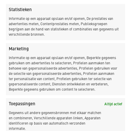
doen is beter kijken naar de match tussen een leerling en
Statistieken
leermeester. Als er geen klik is, wordt het lastig en gaan
we kijken naar een betere match met een andere
Informatie op een apparaat opslaan en/of openen, De prestaties van
advertenties meten, Contentprestaties meten, Publieksgroepen
leermeester. Daarnaast bieden we onze leermeesters meer
begrijpen aan de hand van statistieken of combinaties van gegevens uit
support om deze jonge werknemers beter te kunnen
verschillende bronnen.
begeleiden. Natuurlijk zijn het geen pedagogen, maar soms
is het wel net opvoeden. Naast het leren van een vak,
Marketing
trainen we ook de soft skills, bijvoorbeeld via rollenspellen.
Informatie op een apparaat opslaan en/of openen, Beperkte gegevens
Ons dagelijks werk is zoveel meer dan alleen de klus
gebruiken om advertenties te selecteren, Profielen aanmaken ten
klaren. Je komt bij klanten over de vloer, communiceert
behoeve van gepersonaliseerde advertenties, Profielen gebruiken voor
de selectie van gepersonaliseerde advertenties, Profielen aanmaken
met ze. Daarom is 70% van alle cursussen gericht op
ter personalisatie van content, Profielen gebruiken ter selectie van
vaardigheden. Daarnaast zetten wij TMA en Insights in als
gepersonaliseerde content, Diensten ontwikkelen en verbeteren,
hulpmiddel voor persoonlijke én teamontwikkeling. Zo
Beperkte gegevens gebruiken om content te selecteren.
onderscheiden wij ons als bedrijf in allerlei randzaken.’ ‘We
hebben ook een 4-jarig traineeship ontwikkeld voor hoger
Toepassingen
Altijd actief
opgeleiden. In die jaren pakken zij onder begeleiding van
Gegevens uit andere gegevensbronnen met elkaar matchen
een senior mentor allerlei rollen op. Denk aan
en combineren, Verschillende apparaten linken, Apparaten
identificeren op basis van automatisch verzonden
werkvoorbereider, ontwerper, werkverwerving en
informatie.