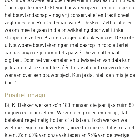
Ook in de bouwwereld doen aller-lei innovaties hun intrede.
‘Toch zijn de meeste kleine bouwbedrijven – en die regeren
het bouwlandschap – nog vrij conservatief en traditioneel,
zegt directeur Ron Oudeman van K_Dekker. ‘Zelf proberen
we om mee te gaan in die ontwikkeling door wel flinke
stappen te zetten. Klanten vragen dat ook van ons. De grote
uitvouwbare bouwtekeningen met daarop in rood allerlei
aanpassingen zijn inmiddels passé. Die zijn allemaal
digitaal. Door het verzamelen en uitwisselen van data kun
je klanten straks middels één linkje alle info geven die ze
wensen over een bouwproject. Kun je dat niet, dan mis je de
boot.’
Positief imago
Bij K_Dekker werken zo’n 180 mensen die jaarlijks ruim 80
miljoen euro omzetten. ‘We zijn een projectenbedrijf; dat
betekent regelmatig hollen of stilstaan. Toch werken we
veel met eigen medewerkers; onze flexibele schil is relatief
klein. Zo’n 60% van onze vaklieden en 95% van de overige