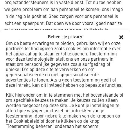
projectondersteuners is in vaste dienst. Tot nu toe hebben
we geen probleem om aan personeel te komen; ons imago
in de regio is positief. Goed zorgen voor ons personeel is
echt een speerpunt. Dat doen we door vooral goed naar ze
te luisteren en ze vertrouwen te geven. Veiligheid is
Beheer je privacy
bijvoorbeeld een belangrijke factor. Voor een vakman zijn
Om de beste ervaringen te bieden, gebruiken wij en onze
fijne werkkleding en goede persoonlijke
partners technologieën zoals cookies om informatie over
beschermingsmiddelen van groot belang; die kunnen ze
het apparaat op te slaan en/of te openen. Toestemming
zelf kiezen en bestellen wanneer ze maar willen. Datzelfde
voor deze technologieën stelt ons en onze partners in
staat om persoonlijke gegevens zoals surfgedrag of
geldt voor hun handgereedschap. Ook een goed uitgeruste
unieke ID's op deze site te verwerken en om
bus doet veel. Het zijn zaken die ze van ons mogen
gepersonaliseerde en niet-gepersonaliseerde
verwachten; zo zorgen we er ook voor dat onze mensen
advertenties te tonen. Als u geen toestemming geeft of
deze intrekt, kan dit invloed hebben op bepaalde functies.
fluitend naar hun werk gaan.’
Klik hieronder om in te stemmen met het bovenstaande of
Werken en leren
om specifieke keuzes te maken. Je keuzes zullen alleen
worden toegepast op deze site. Je kunt je instellingen te
‘Via leerwerktrajecten komen er veel jongeren binnen.
allen tijde wijzigen, inclusief het intrekken van je
Soms amper 16 jaar, die moet je dus goed begeleiden.
toestemming, door gebruik te maken van de knoppen op
Omdat een behoorlijk percentage zijn leerwerktraject niet
het Cookiebeleid of door te klikken op de knop
'Toestemming beheren' onderaan het scherm.
afmaakt, moeten we daar scherper op zijn. Wat we daarom