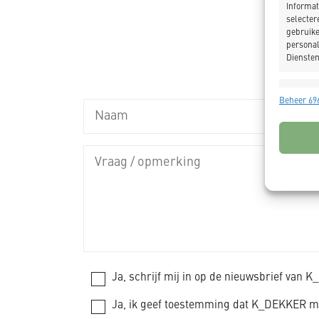
Informat
selecter
gebruike
personal
Diensten
Toepas
Beheer 696
Gegeven
Verschil
verzonde
Zorg d
fouten
Privac
Ja, schrijf mij in op de nieuwsbrief van 
Ja, ik geef toestemming dat K_DEKKER mi