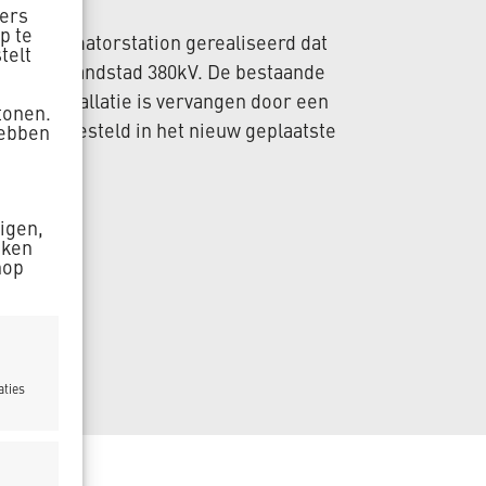
ners
p te
 transformatorstation gerealiseerd dat
telt
rdring’ Randstad 380kV. De bestaande
hakelinstallatie is vervangen door een
tonen.
 wordt opgesteld in het nieuw geplaatste
hebben
 (CDG).
zigen,
aken
nop
aties