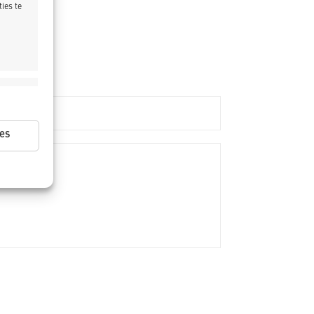
ies te
ijd actief
es
ijd actief