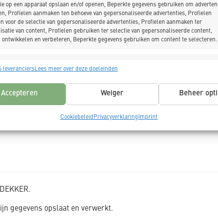
ie op een apparaat opslaan en/of openen, Beperkte gegevens gebruiken om advertent
en, Profielen aanmaken ten behoeve van gepersonaliseerde advertenties, Profielen
NIEUWSBRIEF
n voor de selectie van gepersonaliseerde advertenties, Profielen aanmaken ter
isatie van content, Profielen gebruiken ter selectie van gepersonaliseerde content,
 ontwikkelen en verbeteren, Beperkte gegevens gebruiken om content te selecteren.
singen
Alt
 leveranciers
Lees meer over deze doeleinden
s uit andere gegevensbronnen met elkaar matchen en combineren,
lende apparaten linken, Apparaten identificeren op basis van automatisch
Accepteren
Weiger
Beheer opti
n informatie.
Cookiebeleid
Privacyverklaring
Imprint
ragen voor beveiliging, fraude voorkomen en detecteren en
 opsporen, Advertenties en content leveren en tonen,
Alt
ykeuzes opslaan en delen.
K_DEKKER.
jn gegevens opslaat en verwerkt.