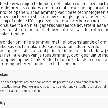
Vijfhuizen
beste ervaringen te bieden, gebruiken wij en onze part
logieën zoals cookies om informatie over het apparaat o
In Vijfhuizen is een nieuw
en/of te openen. Toestemming voor deze technologieën s
deel uitmaakt van de ‘Noo
 onze partners in staat om persoonlijke gegevens zoals
drag of unieke ID's op deze site te verwerken en om
150kV luchtgeïsoleerde sc
onaliseerde en niet-gepersonaliseerde advertenties te 
150kV GIS installatie, die
geen toestemming geeft of deze intrekt, kan dit invloed 
aalde functies.
Centraal Diensten Gebouw
ieronder om in te stemmen met het bovenstaande of om
ieke keuzes te maken. Je keuzes zullen alleen worden
st op deze site. Je kunt je instellingen te allen tijde wij
ief het intrekken van je toestemming, door gebruik te m
 knoppen op het Cookiebeleid of door te klikken op de k
emming beheren' onderaan het scherm.
tieken
_LEES MEER
ie op een apparaat opslaan en/of openen, De prestaties van advertenties meten,
restaties meten, Publieksgroepen begrijpen aan de hand van statistieken of combin
vens uit verschillende bronnen.
ing