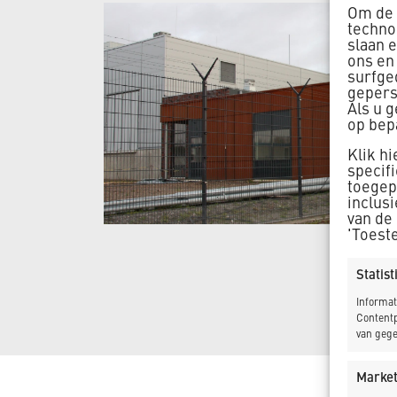
Om de 
techno
slaan 
ons en
surfge
gepers
Als u 
op bep
Klik h
specif
toegepa
inclus
van de
'Toest
Statis
Informat
Contentp
van gege
Market