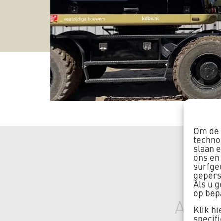
Om de 
techno
slaan 
ons en
surfge
gepers
Als u 
op bep
Aanle
Klik h
specif