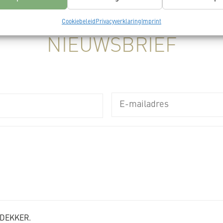
n informatie.
Cookiebeleid
Privacyverklaring
Imprint
ragen voor beveiliging, fraude voorkomen en detecteren en
 opsporen, Advertenties en content leveren en tonen,
Alt
NIEUWSBRIEF
ykeuzes opslaan en delen.
K_DEKKER.