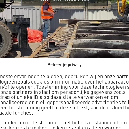
Beheer je privacy
beste ervaringen te bieden, gebruiken wij en onze part
logieën zoals cookies om informatie over het apparaat o
en/of te openen. Toestemming voor deze technologieën s
PROJECTINFORMATIE
 onze partners in staat om persoonlijke gegevens zoals
drag of unieke ID's op deze site te verwerken en om
onaliseerde en niet-gepersonaliseerde advertenties te 
geen toestemming geeft of deze intrekt, kan dit invloed 
aalde functies.
g vijf-in-één brug Elzenhagen
ieronder om in te stemmen met het bovenstaande of om
ieke keuzes te maken. Je keuzes zullen alleen worden