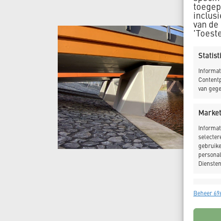
toegepa
inclus
van de
'Toest
Statis
Informat
Contentp
van gege
Market
Informat
selecter
gebruike
personal
Diensten
Toepas
Beheer 696
Gegeven
Verschil