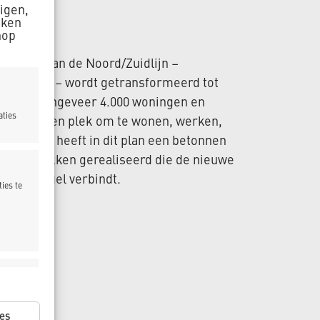
zigen,
aken
nop
 Noord van de Noord/Zuidlijn –
-Noord – wordt getransformeerd tot
rum met ongeveer 4.000 woningen en
aties
et wordt een plek om te wonen, werken,
_Dekker heeft in dit plan een betonnen
de brugdekken gerealiseerd die de nieuwe
agensingel verbindt.
ies te
ijd actief
es