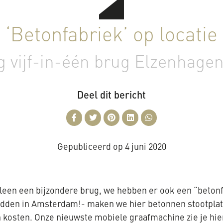
‘Betonfabriek’ op locatie
g vijf-in-één brug Elzenhagen
Deel dit bericht
Gepubliceerd op
4 juni 2020
leen een bijzondere brug, we hebben er ook een “beton
 midden in Amsterdam!- maken we hier betonnen stootpla
 kosten. Onze nieuwste mobiele graafmachine zie je hier 