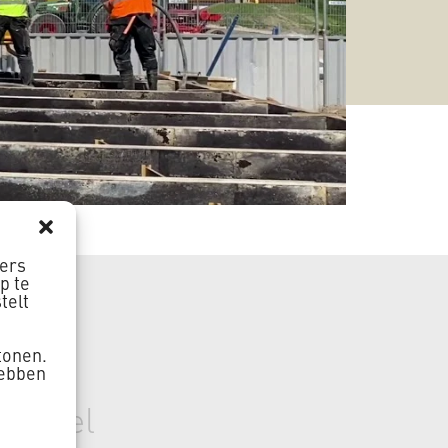
ners
p te
telt
tonen.
hebben
singel