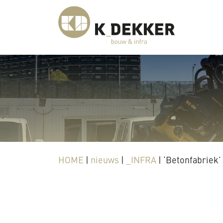
HOME
|
nieuws
|
_INFRA
|
‘Betonfabriek’ 