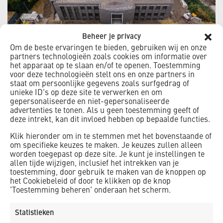
Beheer je privacy
Om de beste ervaringen te bieden, gebruiken wij en onze
partners technologieën zoals cookies om informatie over
het apparaat op te slaan en/of te openen. Toestemming
Alkmaar
voor deze technologieën stelt ons en onze partners in
staat om persoonlijke gegevens zoals surfgedrag of
In Alkmaar realiseert K_Dekker de nieuwbouw van
unieke ID's op deze site te verwerken en om
Moskee Bilal. Dit wordt een multifunctioneel islamitisch
gepersonaliseerde en niet-gepersonaliseerde
advertenties te tonen. Als u geen toestemming geeft of
centrum
met ruimte voor allerlei activiteiten, diensten
deze intrekt, kan dit invloed hebben op bepaalde functies.
en faciliteiten. Het wordt een duurzame nieuwbouw. Zo
Klik hieronder om in te stemmen met het bovenstaande of
komt het dak vol zonnepanelen te liggen, komen er
om specifieke keuzes te maken. Je keuzes zullen alleen
groene parkeerplaatsen en het gebouw gaat van het gas
worden toegepast op deze site. Je kunt je instellingen te
allen tijde wijzigen, inclusief het intrekken van je
af. Ook worden de gevels extra geïsoleerd, wat een
toestemming, door gebruik te maken van de knoppen op
hogere rc waarde oplevert.
het Cookiebeleid of door te klikken op de knop
'Toestemming beheren' onderaan het scherm.
Statistieken