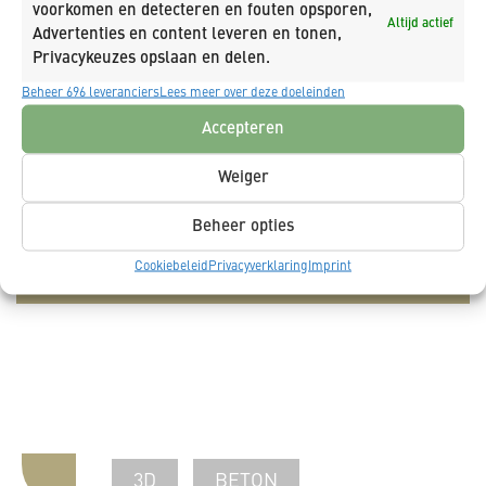
voorkomen en detecteren en fouten opsporen,
Altijd actief
Advertenties en content leveren en tonen,
Privacykeuzes opslaan en delen.
Beheer 696 leveranciers
Lees meer over deze doeleinden
Accepteren
Ja, schrijf mij in op de nieuwsbrief van K_DEKKER.
Ja, ik geef toestemming dat K_DEKKER mijn
Weiger
gegevens opslaat en verwerkt.
Beheer opties
Cookiebeleid
Privacyverklaring
Imprint
3D
BETON