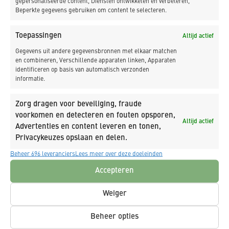
Ja, schrijf mij in op de nieuwsbrief van K_DEKKER.
gepersonaliseerde content, Diensten ontwikkelen en verbeteren,
Beperkte gegevens gebruiken om content te selecteren.
Ja, ik geef toestemming dat K_DEKKER mijn
gegevens opslaat en verwerkt.
Toepassingen
Altijd actief
Gegevens uit andere gegevensbronnen met elkaar matchen
en combineren, Verschillende apparaten linken, Apparaten
Versturen
identificeren op basis van automatisch verzonden
informatie.
Zorg dragen voor beveiliging, fraude
voorkomen en detecteren en fouten opsporen,
Altijd actief
Advertenties en content leveren en tonen,
Privacykeuzes opslaan en delen.
Beheer 696 leveranciers
Lees meer over deze doeleinden
Accepteren
Weiger
Beheer opties