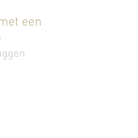
 met een
n
uggen