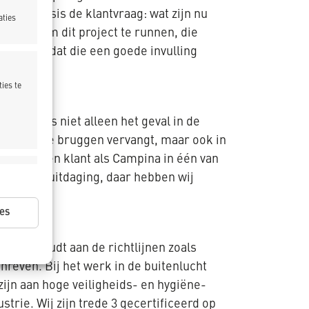
is de basis de klantvraag: wat zijn nu
aties
at zijn om dit project te runnen, die
we weten dat die een goede invulling
ies te
s. Dat is niet alleen het geval in de
ekker drie bruggen vervangt, maar ook in
ij voor een klant als Campina in één van
ijd actief
istieke uitdaging, daar hebben wij
oop.”
es
 zich houdt aan de richtlijnen zoals
reven. Bij het werk in de buitenlucht
ijd actief
jn aan hoge veiligheids- en hygiëne-
rie. Wij zijn trede 3 gecertificeerd op