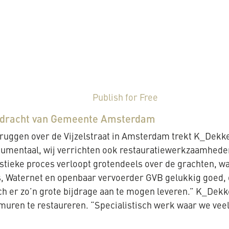
Publish for Free
 opdracht van Gemeente Amsterdam
ie bruggen over de Vijzelstraat in Amsterdam trekt K_D
onumentaal, wij verrichten ook restauratiewerkzaamhed
istieke proces verloopt grotendeels over de grachten, w
 Waternet en openbaar vervoerder GVB gelukkig goed, d
sch er zo’n grote bijdrage aan te mogen leveren.” K_Dekk
uren te restaureren. “Specialistisch werk waar we veel 