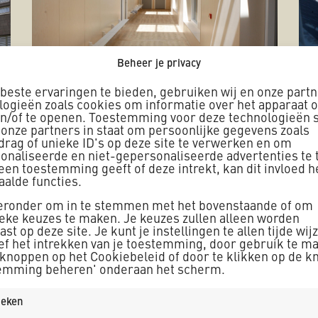
Beheer je privacy
beste ervaringen te bieden, gebruiken wij en onze part
logieën zoals cookies om informatie over het apparaat o
en/of te openen. Toestemming voor deze technologieën s
 onze partners in staat om persoonlijke gegevens zoals
drag of unieke ID's op deze site te verwerken en om
onaliseerde en niet-gepersonaliseerde advertenties te 
geen toestemming geeft of deze intrekt, kan dit invloed 
aalde functies.
ieronder om in te stemmen met het bovenstaande of om
mercieel technisch manager Rick Zutt werken beiden al
ieke keuzes te maken. Je keuzes zullen alleen worden
st op deze site. Je kunt je instellingen te allen tijde wij
 vertellen ze over unieke projecten zoals het vervangen
ief het intrekken van je toestemming, door gebruik te m
van het Vossius College in Amsterdam-Zuid. “We hebben 
 knoppen op het Cookiebeleid of door te klikken op de k
emming beheren' onderaan het scherm.
g: wij hebben alle disciplines in huis om projecten van A 
 te zijn: we doen alles in eigen beheer en hoeven vrijw
tieken
k funderingen voor betonbouw zetten en kozijnen stelle