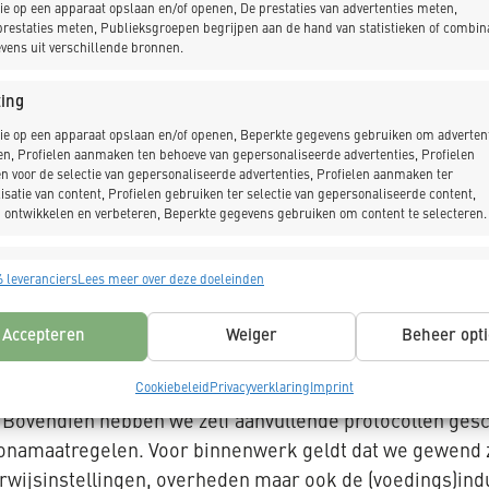
ie op een apparaat opslaan en/of openen, De prestaties van advertenties meten,
rd genoeg en zijn perfect op elkaar ingespeeld. Bij ons 
restaties meten, Publieksgroepen begrijpen aan de hand van statistieken of combin
 bij elk nieuw project de mensen uit die het beste in sta
vens uit verschillende bronnen.
 van het project. Zo stellen we een team samen waarvan 
ing
ie op een apparaat opslaan en/of openen, Beperkte gegevens gebruiken om advertent
en, Profielen aanmaken ten behoeve van gepersonaliseerde advertenties, Profielen
n voor de selectie van gepersonaliseerde advertenties, Profielen aanmaken ter
voor een kortere doorlooptijd én voor een doorgaand proce
isatie van content, Profielen gebruiken ter selectie van gepersonaliseerde content,
 ontwikkelen en verbeteren, Beperkte gegevens gebruiken om content te selecteren.
eer gewoon door moet kunnen blijven rijden terwijl K_D
pdrachtgevers in de industrie en de voedselketen. Als w
singen
Alt
 hun medewerkers gewoon hun werk kunnen doen. Die log
 leveranciers
Lees meer over deze doeleinden
s uit andere gegevensbronnen met elkaar matchen en combineren,
nken aan de voorkant mee en zorgen voor een soepel verl
lende apparaten linken, Apparaten identificeren op basis van automatisch
Accepteren
Weiger
Beheer opti
n informatie.
Cookiebeleid
Privacyverklaring
Imprint
k gewoon door. Van Velzen en Zutt vertellen dat K_Dekker
ragen voor beveiliging, fraude voorkomen en detecteren en
 opsporen, Advertenties en content leveren en tonen,
Bovendien hebben we zelf aanvullende protocollen gesch
Alt
ykeuzes opslaan en delen.
onamaatregelen. Voor binnenwerk geldt dat we gewend zi
wijsinstellingen, overheden maar ook de (voedings)indust