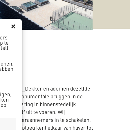
ners
p te
telt
tonen.
hebben
 jaren bij K_Dekker en ademen dezelfde
zigen,
 van twee monumentale bruggen in de
aken
veel ervaring in binnenstedelijk
nop
tot Z zelf uit te voeren. Wij
el geen onderaannemers in te schakelen.
n. Onze ploeg kent elkaar van haver tot