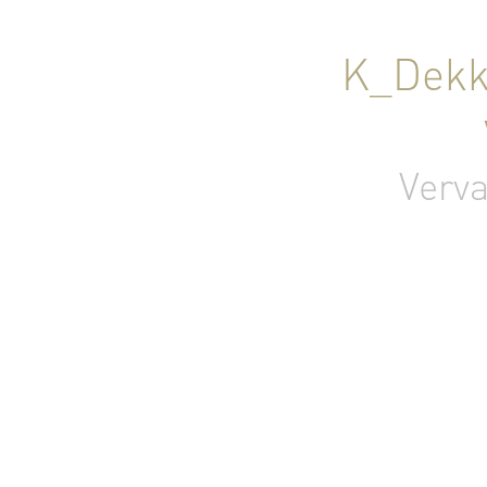
K_Dekke
Verv