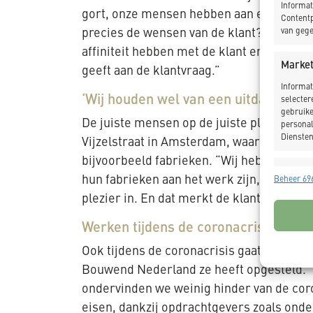
Informat
gort, onze mensen hebben aan een half woo
Contentp
precies de wensen van de klant? Wij zoeken
van gege
affiniteit hebben met de klant en de aard
Market
geeft aan de klantvraag.”
Informat
‘Wij houden wel van een uitdaging’
selecter
gebruike
De juiste mensen op de juiste plek zorgt 
personal
Diensten
Vijzelstraat in Amsterdam, waar het verk
bijvoorbeeld fabrieken. “Wij hebben ook o
Toepas
hun fabrieken aan het werk zijn, moeten
Beheer 696
Gegeven
plezier in. En dat merkt de klant: wij de
Verschil
verzonde
Werken tijdens de coronacrisis
Ook tijdens de coronacrisis gaat veel wer
Zorg d
fouten
Bouwend Nederland ze heeft opgesteld. “
Privac
ondervinden we weinig hinder van de cor
eisen, dankzij opdrachtgevers zoals onder