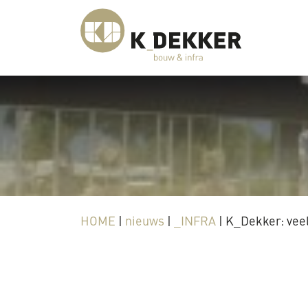
HOME
|
nieuws
|
_INFRA
|
K_Dekker: veel