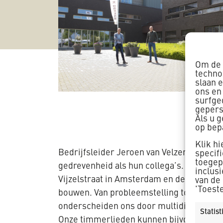
Om de 
techno
slaan 
ons en
surfge
gepers
Als u 
op bep
Klik h
Bedrijfsleider Jeroen van Velzen en com
specif
toegepa
gedrevenheid als hun collega’s. Vol vuur
inclus
Vijzelstraat in Amsterdam en de verbouw 
van de
'Toest
bouwen. Van probleemstelling tot opleverin
onderscheiden ons door multidisciplinair
Statis
Onze timmerlieden kunnen bijvoorbeeld oo