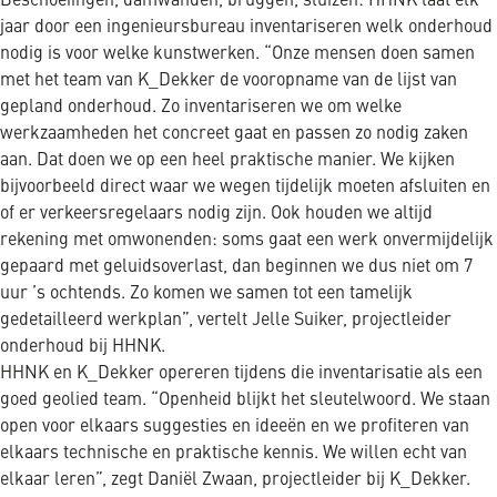
Beschoeiingen, damwanden, bruggen, sluizen: HHNK laat elk
jaar door een ingenieursbureau inventariseren welk onderhoud
nodig is voor welke kunstwerken. “Onze mensen doen samen
met het team van K_Dekker de vooropname van de lijst van
gepland onderhoud. Zo inventariseren we om welke
werkzaamheden het concreet gaat en passen zo nodig zaken
aan. Dat doen we op een heel praktische manier. We kijken
bijvoorbeeld direct waar we wegen tijdelijk moeten afsluiten en
of er verkeersregelaars nodig zijn. Ook houden we altijd
rekening met omwonenden: soms gaat een werk onvermijdelijk
gepaard met geluidsoverlast, dan beginnen we dus niet om 7
uur ’s ochtends. Zo komen we samen tot een tamelijk
gedetailleerd werkplan”, vertelt Jelle Suiker, projectleider
onderhoud bij HHNK.
HHNK en K_Dekker opereren tijdens die inventarisatie als een
goed geolied team. “Openheid blijkt het sleutelwoord. We staan
open voor elkaars suggesties en ideeën en we profiteren van
elkaars technische en praktische kennis. We willen echt van
elkaar leren”, zegt Daniël Zwaan, projectleider bij K_Dekker.