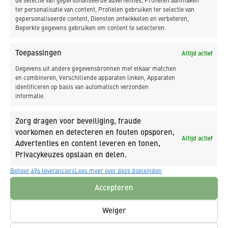
de selectie van gepersonaliseerde advertenties, Profielen aanmaken
NIEUWSBRIEF
ter personalisatie van content, Profielen gebruiken ter selectie van
gepersonaliseerde content, Diensten ontwikkelen en verbeteren,
Beperkte gegevens gebruiken om content te selecteren.
Toepassingen
Altijd actief
Gegevens uit andere gegevensbronnen met elkaar matchen
en combineren, Verschillende apparaten linken, Apparaten
identificeren op basis van automatisch verzonden
informatie.
Zorg dragen voor beveiliging, fraude
voorkomen en detecteren en fouten opsporen,
Altijd actief
Advertenties en content leveren en tonen,
Privacykeuzes opslaan en delen.
Beheer 696 leveranciers
Lees meer over deze doeleinden
Accepteren
Weiger
Ja, schrijf mij in op de nieuwsbrief van K_DEKKER.