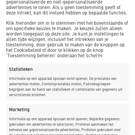
gepersonaliseerde en niet-gepersonaliseerde
advertenties te tonen. Als u geen toestemming geeft of
deze intrekt, kan dit invloed hebben op bepaalde functies.
Utrecht Centraal Station
Klik hieronder om in te stemmen met het bovenstaande of
om specifieke keuzes te maken. Je keuzes zullen alleen
Van diepriool tot en met de laatste glasplaat op de
worden toegepast op deze site. Je kunt je instellingen te
overkapping: K_Dekker heeft de complete realisatie van het
allen tijde wijzigen, inclusief het intrekken van je
busplein bij Utrecht CS in eigen beheer gedaan. Op drie
toestemming, door gebruik te maken van de knoppen op
het Cookiebeleid of door te klikken op de knop
‘busvrije’ weekenden na bleef het busplein tijdens het werk
'Toestemming beheren' onderaan het scherm.
continu in bedrijf. Kwestie van strak time- en
omgevingsmanagement.
Statistieken
Informatie op een apparaat opslaan en/of openen, De prestaties van
advertenties meten, Contentprestaties meten, Publieksgroepen
begrijpen aan de hand van statistieken of combinaties van gegevens uit
_LEES MEER
verschillende bronnen.
Marketing
Informatie op een apparaat opslaan en/of openen, Beperkte gegevens
gebruiken om advertenties te selecteren, Profielen aanmaken ten
behoeve van gepersonaliseerde advertenties, Profielen gebruiken voor