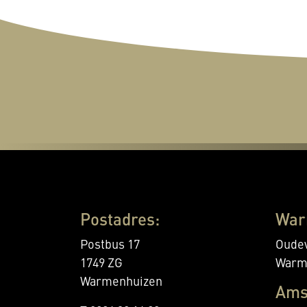
Postadres:
War
Postbus 17
Oudev
1749 ZG
Warm
Warmenhuizen
Ams