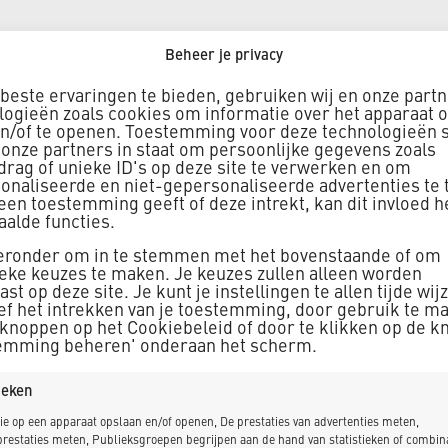
Beheer je privacy
Windpark Barrepolder
beste ervaringen te bieden, gebruiken wij en onze part
logieën zoals cookies om informatie over het apparaat o
en/of te openen. Toestemming voor deze technologieën s
 onze partners in staat om persoonlijke gegevens zoals
Zoeterwoude
drag of unieke ID's op deze site te verwerken en om
onaliseerde en niet-gepersonaliseerde advertenties te 
K_Dekker heeft in opdrach
geen toestemming geeft of deze intrekt, kan dit invloed 
aalde functies.
windpark Barrepolder ge
ieronder om in te stemmen met het bovenstaande of om
vier windturbines die 40 
ieke keuzes te maken. Je keuzes zullen alleen worden
Heineken Nederland moet
st op deze site. Je kunt je instellingen te allen tijde wij
ief het intrekken van je toestemming, door gebruik te m
 knoppen op het Cookiebeleid of door te klikken op de k
emming beheren' onderaan het scherm.
tieken
ie op een apparaat opslaan en/of openen, De prestaties van advertenties meten,
restaties meten, Publieksgroepen begrijpen aan de hand van statistieken of combin