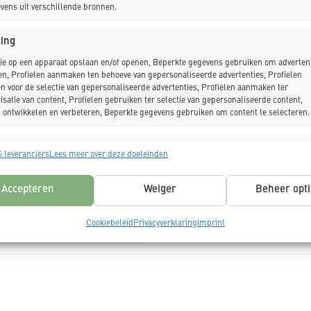
vens uit verschillende bronnen.
_LEES MEER
ing
ie op een apparaat opslaan en/of openen, Beperkte gegevens gebruiken om advertent
en, Profielen aanmaken ten behoeve van gepersonaliseerde advertenties, Profielen
n voor de selectie van gepersonaliseerde advertenties, Profielen aanmaken ter
isatie van content, Profielen gebruiken ter selectie van gepersonaliseerde content,
 ontwikkelen en verbeteren, Beperkte gegevens gebruiken om content te selecteren.
NIEUWSBRIEF
singen
Alt
 leveranciers
Lees meer over deze doeleinden
s uit andere gegevensbronnen met elkaar matchen en combineren,
lende apparaten linken, Apparaten identificeren op basis van automatisch
Accepteren
Weiger
Beheer opti
n informatie.
Cookiebeleid
Privacyverklaring
Imprint
ragen voor beveiliging, fraude voorkomen en detecteren en
 opsporen, Advertenties en content leveren en tonen,
Alt
ykeuzes opslaan en delen.