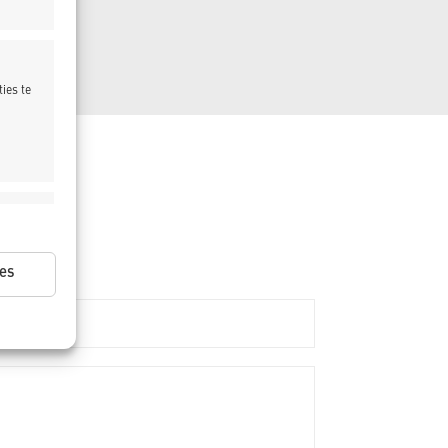
ies te
ijd actief
es
ijd actief