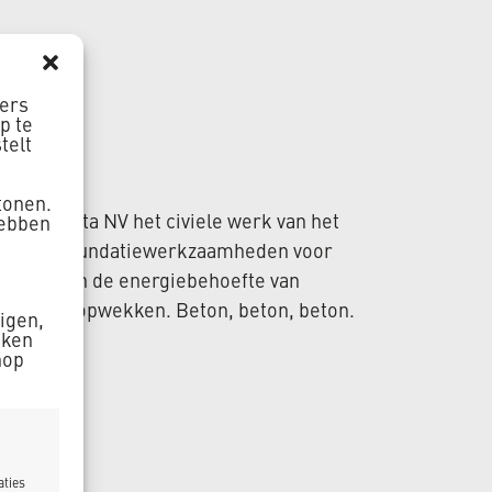
ners
p te
telt
tonen.
t van Delta NV het civiele werk van het
hebben
daan; de fundatiewerkzaamheden voor
procent van de energiebehoefte van
en gaan opwekken. Beton, beton, beton.
zigen,
aken
nop
aties