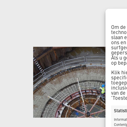
Om de 
techno
slaan 
ons en
surfge
gepers
Als u 
op bep
Klik h
specif
toegepa
inclus
van de
'Toest
Statis
Informat
Contentp