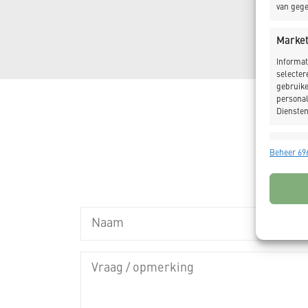
van gege
Market
Informat
selecter
gebruike
personal
Diensten
Toepas
Beheer 696
Gegeven
Verschil
verzonde
Zorg d
fouten
Privac