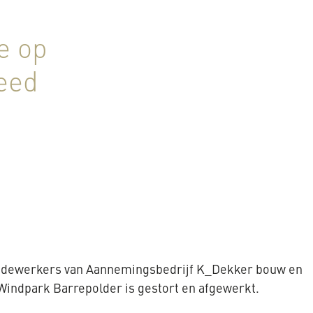
e op
eed
 medewerkers van Aannemingsbedrijf K_Dekker bouw en
Windpark Barrepolder is gestort en afgewerkt.