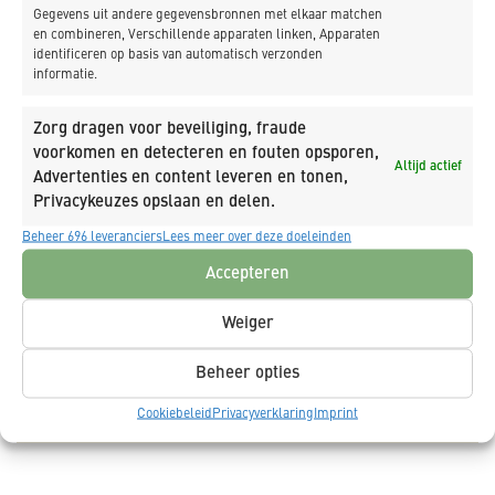
Gegevens uit andere gegevensbronnen met elkaar matchen
en combineren, Verschillende apparaten linken, Apparaten
identificeren op basis van automatisch verzonden
informatie.
Zorg dragen voor beveiliging, fraude
voorkomen en detecteren en fouten opsporen,
Altijd actief
Advertenties en content leveren en tonen,
Privacykeuzes opslaan en delen.
Beheer 696 leveranciers
Lees meer over deze doeleinden
Ja, schrijf mij in op de nieuwsbrief van K_DEKKER.
Accepteren
Ja, ik geef toestemming dat K_DEKKER mijn
Weiger
gegevens opslaat en verwerkt.
Beheer opties
Cookiebeleid
Privacyverklaring
Imprint