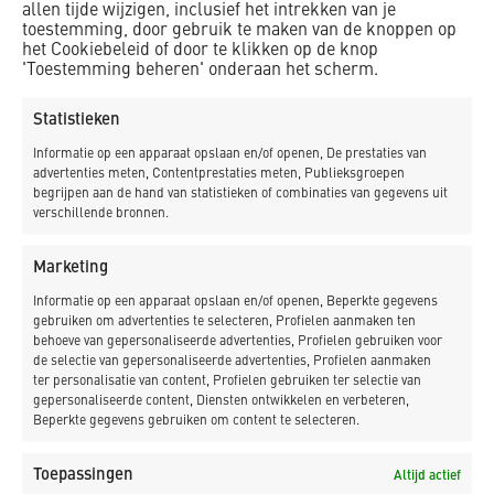
waarborgen, zijn we op 6 juni 1997 gestart met ons eigen
allen tijde wijzigen, inclusief het intrekken van je
kleinbouwbedrijf Dekker Bouw Bergen B.V., inmiddels
toestemming, door gebruik te maken van de knoppen op
het Cookiebeleid of door te klikken op de knop
K_Dekker kleinbouw. Zorgvuldigheid, aandacht voor de
'Toestemming beheren' onderaan het scherm.
klant, persoonlijke betrokkenheid en vakmanschap stonden
en staan nog altijd voorop, dus wij gaan op naar de
Statistieken
volgende 25 jaar! In 2023 bestaat K_Dekker bouw & infra 60
Informatie op een apparaat opslaan en/of openen, De prestaties van
jaar en zullen we uitgebreider stilstaan bij deze mijlpalen!
advertenties meten, Contentprestaties meten, Publieksgroepen
begrijpen aan de hand van statistieken of combinaties van gegevens uit
verschillende bronnen.
Marketing
NIEUWSBRIEF
Informatie op een apparaat opslaan en/of openen, Beperkte gegevens
gebruiken om advertenties te selecteren, Profielen aanmaken ten
behoeve van gepersonaliseerde advertenties, Profielen gebruiken voor
de selectie van gepersonaliseerde advertenties, Profielen aanmaken
ter personalisatie van content, Profielen gebruiken ter selectie van
gepersonaliseerde content, Diensten ontwikkelen en verbeteren,
Beperkte gegevens gebruiken om content te selecteren.
Toepassingen
Altijd actief