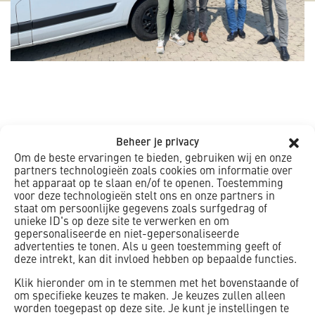
Beheer je privacy
Aannemingsbedrijf K. Dekker BV (opgericht in 1963) is in
Om de beste ervaringen te bieden, gebruiken wij en onze
1990 door de oprichter Klaas Dekker, overgedragen aan
partners technologieën zoals cookies om informatie over
Martin Jonker en aan beide zoons Jan-Gerrit en Klaas-Jan
het apparaat op te slaan en/of te openen. Toestemming
voor deze technologieën stelt ons en onze partners in
Dekker. Vanaf dat moment is K. Dekker BV verder gegaan
staat om persoonlijke gegevens zoals surfgedrag of
als familiebedrijf van twee families. Het bedrijf
unieke ID's op deze site te verwerken en om
professionaliseerde, groeide gestaag en behaalde de
gepersonaliseerde en niet-gepersonaliseerde
advertenties te tonen. Als u geen toestemming geeft of
nodige certificaten. Hierdoor groeide ook de particuliere
deze intrekt, kan dit invloed hebben op bepaalde functies.
klantenkring. Persoonlijke betrokkenheid is een factor van
belang in elk kleinschalig bouw- of renovatieproject. Om
Klik hieronder om in te stemmen met het bovenstaande of
om specifieke keuzes te maken. Je keuzes zullen alleen
het imago van ‘kleine aannemer op de hoek’ te kunnen
worden toegepast op deze site. Je kunt je instellingen te