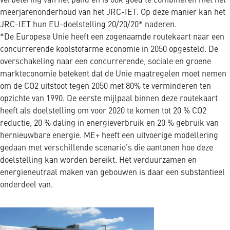
verbetering van het pand en is ook goed te combineren met het
meerjarenonderhoud van het JRC-IET. Op deze manier kan het
JRC-IET hun EU-doelstelling 20/20/20* naderen.
*De Europese Unie heeft een zogenaamde routekaart naar een
concurrerende koolstofarme economie in 2050 opgesteld. De
overschakeling naar een concurrerende, sociale en groene
markteconomie betekent dat de Unie maatregelen moet nemen
om de CO2 uitstoot tegen 2050 met 80% te verminderen ten
opzichte van 1990. De eerste mijlpaal binnen deze routekaart
heeft als doelstelling om voor 2020 te komen tot 20 % CO2
reductie, 20 % daling in energieverbruik en 20 % gebruik van
hernieuwbare energie. ME+ heeft een uitvoerige modellering
gedaan met verschillende scenario’s die aantonen hoe deze
doelstelling kan worden bereikt. Het verduurzamen en
energieneutraal maken van gebouwen is daar een substantieel
onderdeel van.