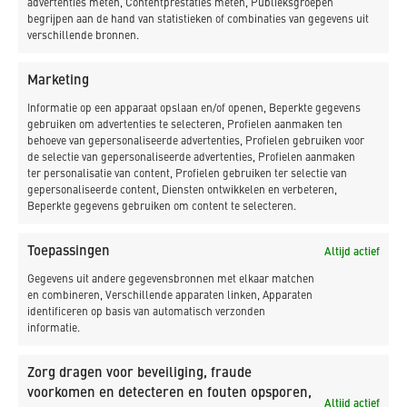
advertenties meten, Contentprestaties meten, Publieksgroepen
begrijpen aan de hand van statistieken of combinaties van gegevens uit
verschillende bronnen.
Marketing
Informatie op een apparaat opslaan en/of openen, Beperkte gegevens
gebruiken om advertenties te selecteren, Profielen aanmaken ten
behoeve van gepersonaliseerde advertenties, Profielen gebruiken voor
de selectie van gepersonaliseerde advertenties, Profielen aanmaken
ter personalisatie van content, Profielen gebruiken ter selectie van
gepersonaliseerde content, Diensten ontwikkelen en verbeteren,
Beperkte gegevens gebruiken om content te selecteren.
Toepassingen
Altijd actief
Gegevens uit andere gegevensbronnen met elkaar matchen
Ja, schrijf mij in op de nieuwsbrief van K_DEKKER.
en combineren, Verschillende apparaten linken, Apparaten
identificeren op basis van automatisch verzonden
Ja, ik geef toestemming dat K_DEKKER mijn
informatie.
gegevens opslaat en verwerkt.
Zorg dragen voor beveiliging, fraude
voorkomen en detecteren en fouten opsporen,
Versturen
Altijd actief