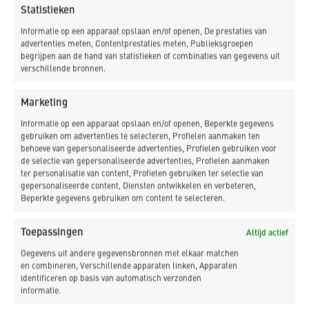
Omzet
Statistieken
500.000 - 1.500.000
Informatie op een apparaat opslaan en/of openen, De prestaties van
advertenties meten, Contentprestaties meten, Publieksgroepen
begrijpen aan de hand van statistieken of combinaties van gegevens uit
Contractvorm
verschillende bronnen.
UAV
Marketing
Opdrachtgever
Informatie op een apparaat opslaan en/of openen, Beperkte gegevens
Gemeente Alkmaar
gebruiken om advertenties te selecteren, Profielen aanmaken ten
behoeve van gepersonaliseerde advertenties, Profielen gebruiken voor
de selectie van gepersonaliseerde advertenties, Profielen aanmaken
Architect
ter personalisatie van content, Profielen gebruiken ter selectie van
Groot Partners
gepersonaliseerde content, Diensten ontwikkelen en verbeteren,
Beperkte gegevens gebruiken om content te selecteren.
Opleverdatum
Toepassingen
Altijd actief
01 april 2025
Gegevens uit andere gegevensbronnen met elkaar matchen
en combineren, Verschillende apparaten linken, Apparaten
Status
identificeren op basis van automatisch verzonden
informatie.
Gerealiseerd