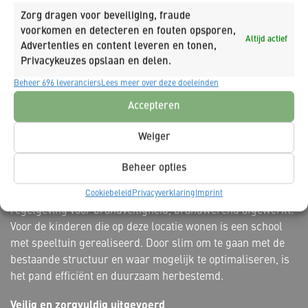
Zorg dragen voor beveiliging, fraude
Locatie
voorkomen en detecteren en fouten opsporen,
Altijd actief
Alkmaar
Advertenties en content leveren en tonen,
Privacykeuzes opslaan en delen.
Renovatie met oog voor bestaande kwaliteiten
Beheer 696 leveranciers
Lees meer over deze doeleinden
De werkzaamheden bestonden uit een combinatie van
Accepteren
interne sloop, bouwkundige aanpassingen en afbouw. Zo
zijn meerdere verdiepingen gestript en opnieuw ingericht,
Weiger
zijn binnenkozijnen en deuren vervangen voor hoteldeuren
en is een nieuwe buitentrap gerealiseerd. Ook zijn
Beheer opties
dakbedekking, vloerafwerkingen en systeemwanden
vernieuwd en is het hele pand volgens de laatste wet- en
Cookiebeleid
Privacyverklaring
Imprint
regelgeving voor brandveiligheid, brandwerend afgewerkt.
Voor de kinderen die op deze locatie wonen is een school
met speeltuin gerealiseerd. Door slim om te gaan met de
bestaande structuur en waar mogelijk te optimaliseren, is
het pand efficiënt en duurzaam herbestemd.
Veilig en zorgvuldig uitgevoerd