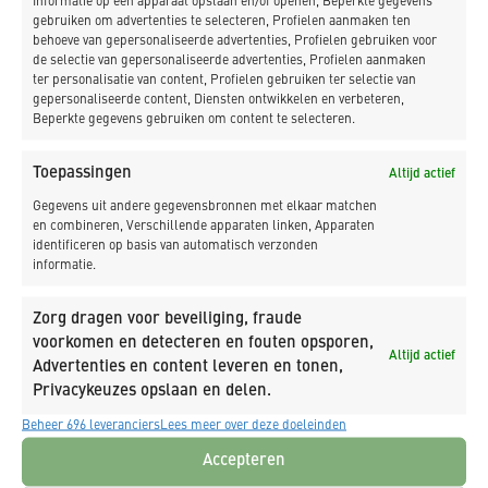
Informatie op een apparaat opslaan en/of openen, Beperkte gegevens
gebruiken om advertenties te selecteren, Profielen aanmaken ten
behoeve van gepersonaliseerde advertenties, Profielen gebruiken voor
de selectie van gepersonaliseerde advertenties, Profielen aanmaken
ter personalisatie van content, Profielen gebruiken ter selectie van
gepersonaliseerde content, Diensten ontwikkelen en verbeteren,
Beperkte gegevens gebruiken om content te selecteren.
PROJECTINFORMATIE
Toepassingen
Altijd actief
Gegevens uit andere gegevensbronnen met elkaar matchen
en combineren, Verschillende apparaten linken, Apparaten
Aanleg spanbandbrug en duiker
identificeren op basis van automatisch verzonden
Rembrandtpark
informatie.
Zorg dragen voor beveiliging, fraude
voorkomen en detecteren en fouten opsporen,
Altijd actief
Advertenties en content leveren en tonen,
Privacykeuzes opslaan en delen.
Beheer 696 leveranciers
Lees meer over deze doeleinden
Accepteren