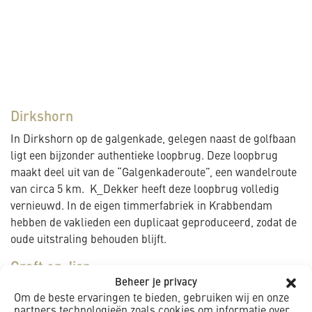
Dirkshorn
In Dirkshorn op de galgenkade, gelegen naast de golfbaan
ligt een bijzonder authentieke loopbrug. Deze loopbrug
maakt deel uit van de “Galgenkaderoute”, een wandelroute
van circa 5 km. K_Dekker heeft deze loopbrug volledig
vernieuwd. In de eigen timmerfabriek in Krabbendam
hebben de vaklieden een duplicaat geproduceerd, zodat de
oude uitstraling behouden blijft.
Graft en Jisp
Beheer je privacy
In Graft en Jisp heeft K_Dekker bij 3 bruggen het brugdek
Om de beste ervaringen te bieden, gebruiken wij en onze
vervangen door nieuwe houten dekdelen, dit om de
partners technologieën zoals cookies om informatie over