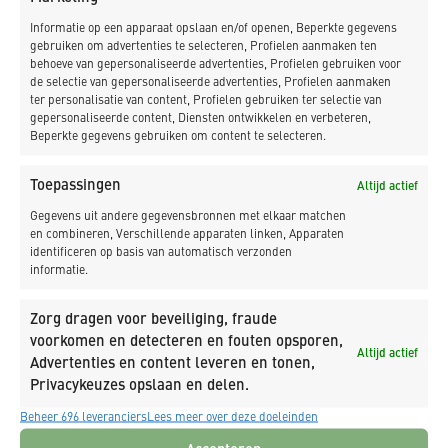
Informatie op een apparaat opslaan en/of openen, Beperkte gegevens
gebruiken om advertenties te selecteren, Profielen aanmaken ten
behoeve van gepersonaliseerde advertenties, Profielen gebruiken voor
de selectie van gepersonaliseerde advertenties, Profielen aanmaken
ter personalisatie van content, Profielen gebruiken ter selectie van
gepersonaliseerde content, Diensten ontwikkelen en verbeteren,
Beperkte gegevens gebruiken om content te selecteren.
Toepassingen
Altijd actief
Noord-Holland
Gegevens uit andere gegevensbronnen met elkaar matchen
en combineren, Verschillende apparaten linken, Apparaten
identificeren op basis van automatisch verzonden
Met elk jaar circa honderd klussen op locatie is het
informatie.
onderhoudscontract van K_Dekker met
Hoogheemraadschap Hollands Noorderkwartier HHNK
Zorg dragen voor beveiliging, fraude
absoluut robuust. Logisch ook: met alleen al vierhonderd
voorkomen en detecteren en fouten opsporen,
Altijd actief
bruggen in beheer is onderhoud bij HHNK een halve
Advertenties en content leveren en tonen,
dagtaak.
Privacykeuzes opslaan en delen.
Beheer 696 leveranciers
Lees meer over deze doeleinden