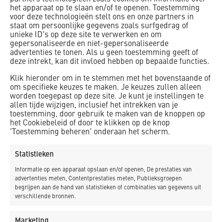
het apparaat op te slaan en/of te openen. Toestemming
natuurlijke uitstraling te benadrukken.
voor deze technologieën stelt ons en onze partners in
staat om persoonlijke gegevens zoals surfgedrag of
unieke ID's op deze site te verwerken en om
gepersonaliseerde en niet-gepersonaliseerde
advertenties te tonen. Als u geen toestemming geeft of
deze intrekt, kan dit invloed hebben op bepaalde functies.
Klik hieronder om in te stemmen met het bovenstaande of
PROJECTINFORMATIE
om specifieke keuzes te maken. Je keuzes zullen alleen
worden toegepast op deze site. Je kunt je instellingen te
allen tijde wijzigen, inclusief het intrekken van je
toestemming, door gebruik te maken van de knoppen op
het Cookiebeleid of door te klikken op de knop
Onderhoud kunstwerken HHNK
'Toestemming beheren' onderaan het scherm.
(2016-2020) verlengd contract (2020-
Statistieken
2024)
Informatie op een apparaat opslaan en/of openen, De prestaties van
advertenties meten, Contentprestaties meten, Publieksgroepen
begrijpen aan de hand van statistieken of combinaties van gegevens uit
verschillende bronnen.
Marketing