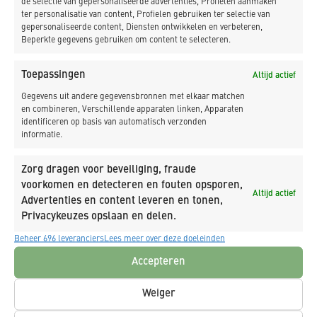
de selectie van gepersonaliseerde advertenties, Profielen aanmaken
Warmenhuizen
ter personalisatie van content, Profielen gebruiken ter selectie van
gepersonaliseerde content, Diensten ontwikkelen en verbeteren,
Beperkte gegevens gebruiken om content te selecteren.
T 0226 39 16 29
E info@kdbv.nl
Toepassingen
Altijd actief
Warmenhuizen
Gegevens uit andere gegevensbronnen met elkaar matchen
en combineren, Verschillende apparaten linken, Apparaten
Oudevaart 91
identificeren op basis van automatisch verzonden
Warmenhuizen
informatie.
Amsterdam
Zorg dragen voor beveiliging, fraude
Zekeringstraat 50
voorkomen en detecteren en fouten opsporen,
Altijd actief
Amsterdam
Advertenties en content leveren en tonen,
Privacykeuzes opslaan en delen.
Beheer 696 leveranciers
Lees meer over deze doeleinden
Werf en kleinbouw:
Accepteren
Krabbendam
Weiger
Oud Schoorlse Zeedijk 1 Warmenhuizen