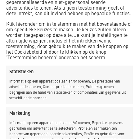
gepersonaliseerde en niet-gepersonaliseerde
advertenties te tonen. Als u geen toestemming geeft of
deze intrekt, kan dit invloed hebben op bepaalde functies.
Klik hieronder om in te stemmen met het bovenstaande of
Bouwen met BIM – videoserie
om specifieke keuzes te maken. Je keuzes zullen alleen
worden toegepast op deze site. Je kunt je instellingen te
allen tijde wijzigen, inclusief het intrekken van je
toestemming, door gebruik te maken van de knoppen op
het Cookiebeleid of door te klikken op de knop
'Toestemming beheren' onderaan het scherm.
Statistieken
Informatie op een apparaat opslaan en/of openen, De prestaties van
advertenties meten, Contentprestaties meten, Publieksgroepen
begrijpen aan de hand van statistieken of combinaties van gegevens uit
verschillende bronnen.
Marketing
Postadres:
Informatie op een apparaat opslaan en/of openen, Beperkte gegevens
gebruiken om advertenties te selecteren, Profielen aanmaken ten
Postbus 17
behoeve van gepersonaliseerde advertenties, Profielen gebruiken voor
1749 ZG