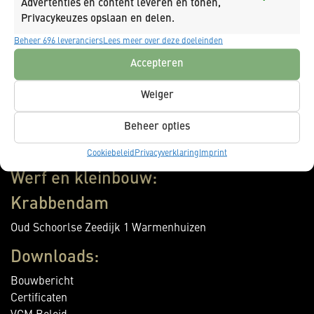
Advertenties en content leveren en tonen,
Warmenhuizen
Privacykeuzes opslaan en delen.
Oudevaart 91
Beheer 696 leveranciers
Lees meer over deze doeleinden
Warmenhuizen
Accepteren
Amsterdam
Weiger
Zekeringstraat 50
Amsterdam
Beheer opties
Cookiebeleid
Privacyverklaring
Imprint
Werf en kleinbouw:
Krabbendam
Oud Schoorlse Zeedijk 1 Warmenhuizen
Downloads:
Bouwbericht
Certificaten