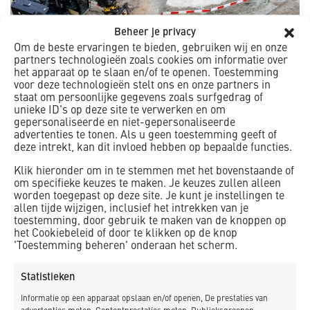
Beheer je privacy
Om de beste ervaringen te bieden, gebruiken wij en onze
partners technologieën zoals cookies om informatie over
Realisatie negen
het apparaat op te slaan en/of te openen. Toestemming
voor deze technologieën stelt ons en onze partners in
Conwerd
windturbinefundaties Windpark Nij
staat om persoonlijke gegevens zoals surfgedrag of
unieke ID's op deze site te verwerken en om
Hiddum-Houw
gepersonaliseerde en niet-gepersonaliseerde
advertenties te tonen. Als u geen toestemming geeft of
deze intrekt, kan dit invloed hebben op bepaalde functies.
Klik hieronder om in te stemmen met het bovenstaande of
om specifieke keuzes te maken. Je keuzes zullen alleen
worden toegepast op deze site. Je kunt je instellingen te
allen tijde wijzigen, inclusief het intrekken van je
toestemming, door gebruik te maken van de knoppen op
het Cookiebeleid of door te klikken op de knop
'Toestemming beheren' onderaan het scherm.
Statistieken
Informatie op een apparaat opslaan en/of openen, De prestaties van
Aan de basis van de energietransitie