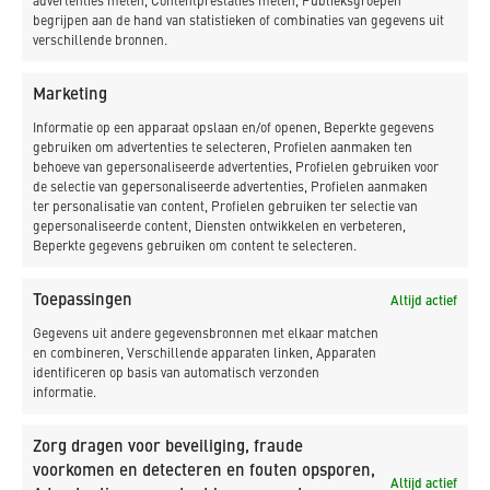
advertenties meten, Contentprestaties meten, Publieksgroepen
begrijpen aan de hand van statistieken of combinaties van gegevens uit
verschillende bronnen.
Marketing
Informatie op een apparaat opslaan en/of openen, Beperkte gegevens
gebruiken om advertenties te selecteren, Profielen aanmaken ten
behoeve van gepersonaliseerde advertenties, Profielen gebruiken voor
de selectie van gepersonaliseerde advertenties, Profielen aanmaken
ter personalisatie van content, Profielen gebruiken ter selectie van
gepersonaliseerde content, Diensten ontwikkelen en verbeteren,
Beperkte gegevens gebruiken om content te selecteren.
Postadres:
Toepassingen
Altijd actief
Gegevens uit andere gegevensbronnen met elkaar matchen
Postbus 17
en combineren, Verschillende apparaten linken, Apparaten
1749 ZG
identificeren op basis van automatisch verzonden
Warmenhuizen
informatie.
T 0226 39 16 29
Zorg dragen voor beveiliging, fraude
E info@kdbv.nl
voorkomen en detecteren en fouten opsporen,
Altijd actief