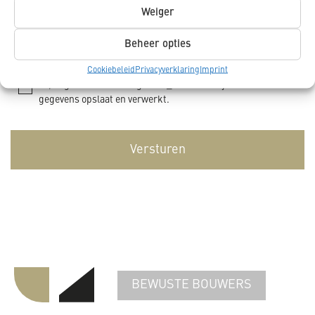
Weiger
Beheer opties
Ja, schrijf mij in op de nieuwsbrief van K_DEKKER.
Cookiebeleid
Privacyverklaring
Imprint
Ja, ik geef toestemming dat K_DEKKER mijn
gegevens opslaat en verwerkt.
BEWUSTE BOUWERS