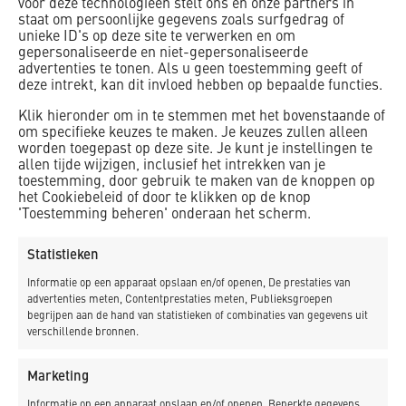
voor deze technologieën stelt ons en onze partners in
staat om persoonlijke gegevens zoals surfgedrag of
unieke ID's op deze site te verwerken en om
gepersonaliseerde en niet-gepersonaliseerde
advertenties te tonen. Als u geen toestemming geeft of
deze intrekt, kan dit invloed hebben op bepaalde functies.
Realisatie bouwkuip Noordwest
Klik hieronder om in te stemmen met het bovenstaande of
om specifieke keuzes te maken. Je keuzes zullen alleen
ziekenhuisgroep
worden toegepast op deze site. Je kunt je instellingen te
allen tijde wijzigen, inclusief het intrekken van je
Alkmaar
toestemming, door gebruik te maken van de knoppen op
het Cookiebeleid of door te klikken op de knop
'Toestemming beheren' onderaan het scherm.
Statistieken
Informatie op een apparaat opslaan en/of openen, De prestaties van
advertenties meten, Contentprestaties meten, Publieksgroepen
begrijpen aan de hand van statistieken of combinaties van gegevens uit
verschillende bronnen.
Nieuwbouw ondergrondse 2-laagse
Marketing
parkeergarage
Informatie op een apparaat opslaan en/of openen, Beperkte gegevens