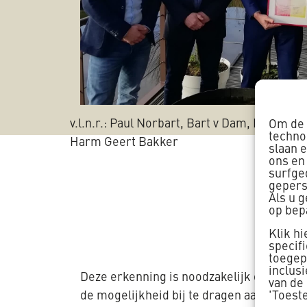
v.l.n.r.: Paul Norbart, Bart v Dam, Ron Ou
Om de 
techno
Harm Geert Bakker
slaan 
ons en
surfge
gepers
Als u 
op bep
Klik h
specif
toegepa
inclus
Deze erkenning is noodzakelijk om in t
van de
'Toest
de mogelijkheid bij te dragen aan het on