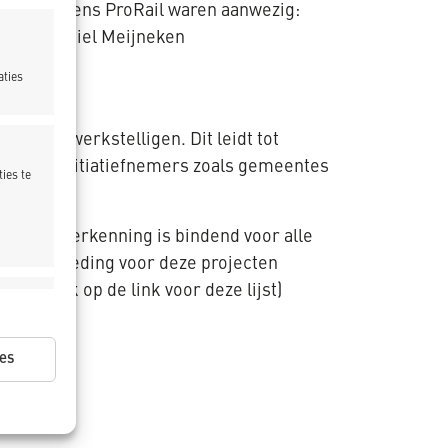
Dam. Namens ProRail waren aanwezig:
ie) & Camiel Meijneken
aties
d te bewerkstelligen. Dit leidt tot
 tussen initiatiefnemers zoals gemeentes
ies te
angen.
gramma-erkenning is bindend voor alle
 aanbesteding voor deze projecten
ntie
“. (klik op de link voor deze lijst)
ijd actief
es
ijd actief