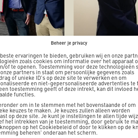
Beheer je privacy
deman, Camiel Meijneken en
beste ervaringen te bieden, gebruiken wij en onze part
logieën zoals cookies om informatie over het apparaat o
en/of te openen. Toestemming voor deze technologieën s
 onze partners in staat om persoonlijke gegevens zoals
drag of unieke ID's op deze site te verwerken en om
onaliseerde en niet-gepersonaliseerde advertenties te 
geen toestemming geeft of deze intrekt, kan dit invloed 
aalde functies.
ieronder om in te stemmen met het bovenstaande of om
ieke keuzes te maken. Je keuzes zullen alleen worden
st op deze site. Je kunt je instellingen te allen tijde wij
ief het intrekken van je toestemming, door gebruik te m
e mogen inschrijven bij aanbestedingen voor spooronde
 knoppen op het Cookiebeleid of door te klikken op de k
emming beheren' onderaan het scherm.
twerpen en realiseren van veilige spooronderdoorgangen 