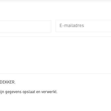
ykeuzes opslaan en delen.
K_DEKKER.
jn gegevens opslaat en verwerkt.