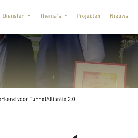
Diensten
Thema’s
Projecten
Nieuws
rkend voor TunnelAlliantie 2.0