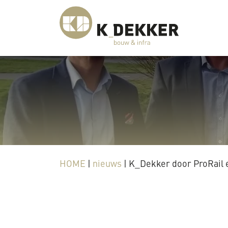
HOME
|
nieuws
|
K_Dekker door ProRail e