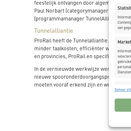
feestelijk ontvangen door algemeen dir
Statis
Paul Norbart (categorymanager civiel), 
Informat
(programmamanager TunnelAlliantie)
Contentp
van gege
Tunnelalliantie
ProRail heeft de Tunnelalliantie in het l
Market
minder faalkosten, efficiënter werken e
Informat
en provincies, ProRail en specifiek erk
selecter
gebruike
personal
In de vernieuwde werkwijze werkt ProRa
Diensten
nieuwe spooronderdoorgangsprojecten van
moeten vooraf erkend zijn en worden dan
Toepas
Beheer 696
Gegeven
Verschil
verzonde
Zorg d
fouten