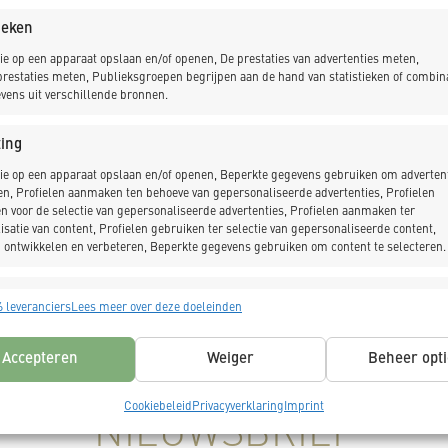
ecteur Ron Oudeman en hoofd werkverwerving Bart van 
tieken
Harm Geert Bakker (programmacoördinator TunnelAlliant
ie op een apparaat opslaan en/of openen, De prestaties van advertenties meten,
restaties meten, Publieksgroepen begrijpen aan de hand van statistieken of combin
vens uit verschillende bronnen.
even geroepen om meer kwaliteit en hogere betrouwbaarhei
ing
n daarmee lagere kosten. Het is een ketensamenwerking
ie op een apparaat opslaan en/of openen, Beperkte gegevens gebruiken om advertent
ende aannemers voor het realiseren van spooronderdoorg
en, Profielen aanmaken ten behoeve van gepersonaliseerde advertenties, Profielen
n voor de selectie van gepersonaliseerde advertenties, Profielen aanmaken ter
isatie van content, Profielen gebruiken ter selectie van gepersonaliseerde content,
il met de Programma-erkenning TunnelAlliantie. De Pro
 ontwikkelen en verbeteren, Beperkte gegevens gebruiken om content te selecteren.
af april 2019. Aannemers die deel willen nemen aan de
 vermeld op de “
Lijst erkende ondernemers TunnelAllia
singen
Alt
 leveranciers
Lees meer over deze doeleinden
s uit andere gegevensbronnen met elkaar matchen en combineren,
lende apparaten linken, Apparaten identificeren op basis van automatisch
Accepteren
Weiger
Beheer opti
n informatie.
Cookiebeleid
Privacyverklaring
Imprint
ragen voor beveiliging, fraude voorkomen en detecteren en
NIEUWSBRIEF
 opsporen, Advertenties en content leveren en tonen,
Alt