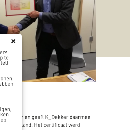
ners
p te
telt
tonen.
hebben
zigen,
aken
rdoorgangen en geeft K_Dekker daarmee
nop
in Nederland. Het certificaat werd