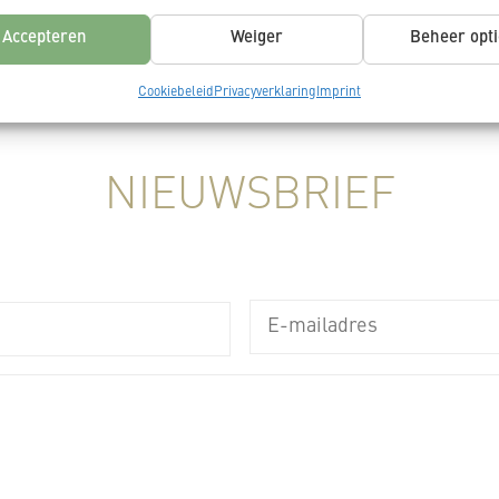
s uit andere gegevensbronnen met elkaar matchen en combineren,
_LEES MEER
lende apparaten linken, Apparaten identificeren op basis van automatisch
Accepteren
Weiger
Beheer opti
n informatie.
Cookiebeleid
Privacyverklaring
Imprint
ragen voor beveiliging, fraude voorkomen en detecteren en
 opsporen, Advertenties en content leveren en tonen,
Alt
ykeuzes opslaan en delen.
NIEUWSBRIEF