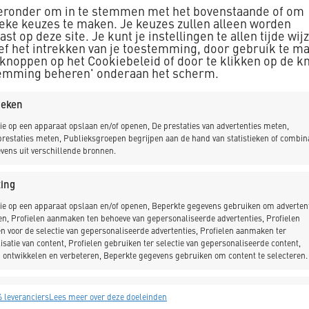
ieronder om in te stemmen met het bovenstaande of om
ieke keuzes te maken. Je keuzes zullen alleen worden
st op deze site. Je kunt je instellingen te allen tijde wij
Heemstede
ief het intrekken van je toestemming, door gebruik te m
 knoppen op het Cookiebeleid of door te klikken op de k
emming beheren' onderaan het scherm.
De Burghave is een geme
senioren en biedt, naast 
tieken
contact. De Burghave bie
ie op een apparaat opslaan en/of openen, De prestaties van advertenties meten,
naar behoefte. Om aan de
restaties meten, Publieksgroepen begrijpen aan de hand van statistieken of combin
vens uit verschillende bronnen.
blijven voorzien en een 
maken, was het noodzakel
ing
duurzame renovatie onde
ie op een apparaat opslaan en/of openen, Beperkte gegevens gebruiken om advertent
en, Profielen aanmaken ten behoeve van gepersonaliseerde advertenties, Profielen
project aan te pakken.
n voor de selectie van gepersonaliseerde advertenties, Profielen aanmaken ter
isatie van content, Profielen gebruiken ter selectie van gepersonaliseerde content,
 ontwikkelen en verbeteren, Beperkte gegevens gebruiken om content te selecteren.
singen
Alt
 leveranciers
Lees meer over deze doeleinden