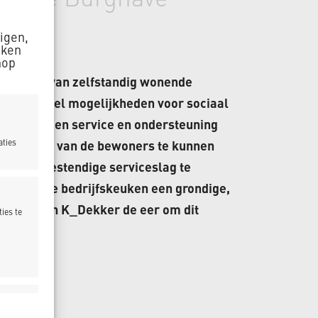
zigen,
aken
nop
enschap van zelfstandig wonende
privacy, veel mogelijkheden voor sociaal
dt bovendien service en ondersteuning
 behoefte van de bewoners te kunnen
aties
toekomstbestendige serviceslag te
ijk dat de bedrijfskeuken een grondige,
rgaat. Aan K_Dekker de eer om dit
ies te
ijd actief