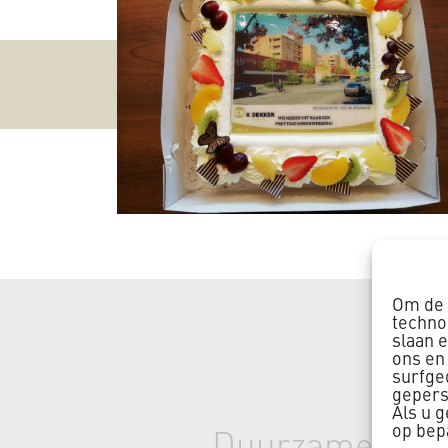
Om de 
techno
slaan 
ons en
surfge
gepers
Als u 
op bep
Duurzame renov