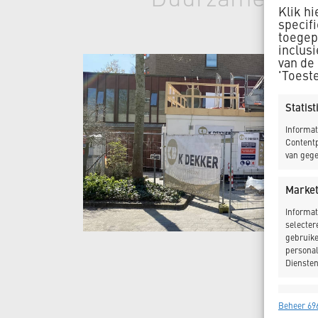
Klik h
specif
toegepa
inclus
van de
'Toest
Statis
Informat
Contentp
van gege
Market
Informat
selecter
gebruike
personal
Diensten
Toepas
Beheer 696