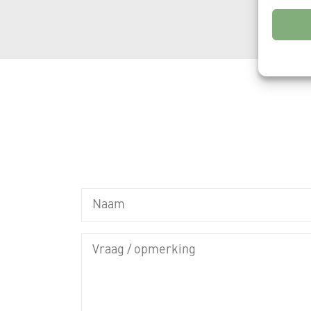
Gegeven
Verschil
verzonde
Zorg d
fouten
Privac