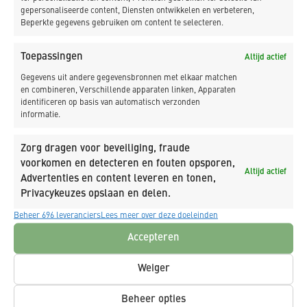
gepersonaliseerde content, Diensten ontwikkelen en verbeteren,
Ja, schrijf mij in op de nieuwsbrief van K_DEKKER.
Beperkte gegevens gebruiken om content te selecteren.
Ja, ik geef toestemming dat K_DEKKER mijn
Toepassingen
Altijd actief
gegevens opslaat en verwerkt.
Gegevens uit andere gegevensbronnen met elkaar matchen
en combineren, Verschillende apparaten linken, Apparaten
Versturen
identificeren op basis van automatisch verzonden
informatie.
Zorg dragen voor beveiliging, fraude
voorkomen en detecteren en fouten opsporen,
Altijd actief
Advertenties en content leveren en tonen,
Privacykeuzes opslaan en delen.
Beheer 696 leveranciers
Lees meer over deze doeleinden
Accepteren
Weiger
Beheer opties