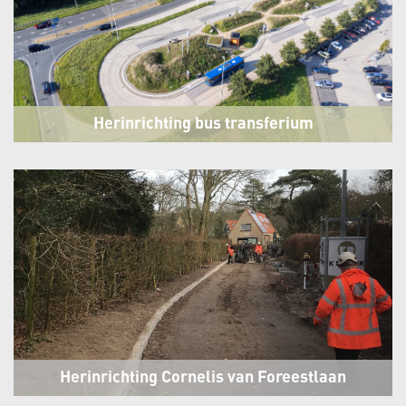
Herinrichting bus transferium
Den Oever
Herinrichting Cornelis van Foreestlaan
Schoorl