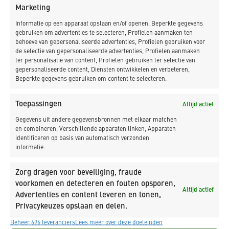
Marketing
het riool in verschillende diameters, drainage- en
infiltratieroosters en er wordt aandacht besteed aan
Informatie op een apparaat opslaan en/of openen, Beperkte gegevens
groenvoorzieningen en openbare verlichting. Secundaire
gebruiken om advertenties te selecteren, Profielen aanmaken ten
behoeve van gepersonaliseerde advertenties, Profielen gebruiken voor
materialen worden ingezet om de duurzaamheid van het
de selectie van gepersonaliseerde advertenties, Profielen aanmaken
project te verhogen. Het project omvat de Grensstraat,
ter personalisatie van content, Profielen gebruiken ter selectie van
Eikelenbergstraat, Tulpstraat, Schagenstraat en een
gepersonaliseerde content, Diensten ontwikkelen en verbeteren,
Beperkte gegevens gebruiken om content te selecteren.
gedeelte van de Dahliastraat.
Toepassingen
Altijd actief
Gegevens uit andere gegevensbronnen met elkaar matchen
en combineren, Verschillende apparaten linken, Apparaten
identificeren op basis van automatisch verzonden
informatie.
Zorg dragen voor beveiliging, fraude
Klik om marketing cookies te accepteren en
voorkomen en detecteren en fouten opsporen,
Altijd actief
deze inhoud in te schakelen
Advertenties en content leveren en tonen,
Privacykeuzes opslaan en delen.
Beheer 696 leveranciers
Lees meer over deze doeleinden