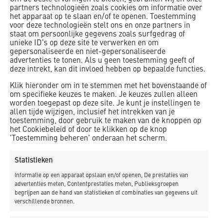
Opleverdatum
partners technologieën zoals cookies om informatie over
01 oktober 2024
het apparaat op te slaan en/of te openen. Toestemming
voor deze technologieën stelt ons en onze partners in
staat om persoonlijke gegevens zoals surfgedrag of
Locatie
unieke ID's op deze site te verwerken en om
gepersonaliseerde en niet-gepersonaliseerde
Alkmaar
advertenties te tonen. Als u geen toestemming geeft of
deze intrekt, kan dit invloed hebben op bepaalde functies.
De nieuwe inrichting van Bloemwijk richt zich op het
Klik hieronder om in te stemmen met het bovenstaande of
duurzaam beheren van hemelwater. Dit zal ondergronds
om specifieke keuzes te maken. Je keuzes zullen alleen
worden opgeslagen om het langzaam af te voeren naar de
worden toegepast op deze site. Je kunt je instellingen te
allen tijde wijzigen, inclusief het intrekken van je
omgeving, wat zorgt voor het verminderen van
toestemming, door gebruik te maken van de knoppen op
wateroverlast tijdens zware regenbuien en tevens voor
het Cookiebeleid of door te klikken op de knop
verkoeling op warme dagen. Het huidige gemengde
'Toestemming beheren' onderaan het scherm.
rioolstelsel wordt vervangen door een gescheiden stelsel
en de openbare ruimte wordt opnieuw ingericht.
Statistieken
Informatie op een apparaat opslaan en/of openen, De prestaties van
De werkzaamheden omvatten onder andere straat- en
advertenties meten, Contentprestaties meten, Publieksgroepen
rioolwerk, grondwerk, en de aanleg van een
begrijpen aan de hand van statistieken of combinaties van gegevens uit
verschillende bronnen.
waterbergende fundering onder de rijbaan. Er wordt
gebruik gemaakt van diverse materialen, zoals PVC voor