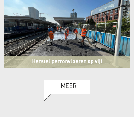
Herstel perronvloeren op vijf
metrostations
Amsterdam
_MEER