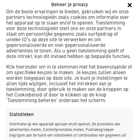
Ook station Diemen is er op voor uit gegaan door de
Beheer je privacy
opknapbeurt. Eerst is de bestaande asfalt constructie
Om de beste ervaringen te bieden, gebruiken wij en onze
buiten de overkapping verwijderd. De ondergrond moest
partners technologieën zoals cookies om informatie over
het apparaat op te slaan en/of te openen. Toestemming
voorbereid worden door middel van stofvrij stalen. Er werd
voor deze technologieën stelt ons en onze partners in
een betonconstructie aangebracht van 1962 m2. Ook
staat om persoonlijke gegevens zoals surfgedrag of
werden er nieuwe dilataties en kitvoegen aangebracht.
unieke ID's op deze site te verwerken en om
gepersonaliseerde en niet-gepersonaliseerde
Rondom en tussen alle aansluitingen en productievakken
advertenties te tonen. Als u geen toestemming geeft of
moest een voeg 382m1 worden gehouden van 20 x 25 mm;
deze intrekt, kan dit invloed hebben op bepaalde functies.
productievakken op basis van vierkanten van ca 5x5m. Er
Klik hieronder om in te stemmen met het bovenstaande of
zijn geleide lijnen en belijning aangebracht op het perron,
om specifieke keuzes te maken. Je keuzes zullen alleen
een kleine maar belangrijke afwerking.
worden toegepast op deze site. Je kunt je instellingen te
allen tijde wijzigen, inclusief het intrekken van je
toestemming, door gebruik te maken van de knoppen op
het Cookiebeleid of door te klikken op de knop
'Toestemming beheren' onderaan het scherm.
Statistieken
Informatie op een apparaat opslaan en/of openen, De prestaties van
advertenties meten, Contentprestaties meten, Publieksgroepen
begrijpen aan de hand van statistieken of combinaties van gegevens uit