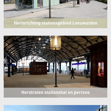
Herinrichting stationsgebied Leeuwarden
Leeuwarden
Herstraten stationshal en perrons
Centraal Station Leeuwarden
Leeuwarden