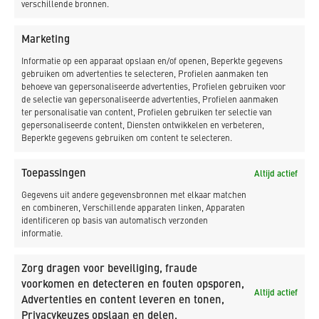
verschillende bronnen.
Klik om marketing cookies te accepteren en
Marketing
deze inhoud in te schakelen
Informatie op een apparaat opslaan en/of openen, Beperkte gegevens
gebruiken om advertenties te selecteren, Profielen aanmaken ten
behoeve van gepersonaliseerde advertenties, Profielen gebruiken voor
de selectie van gepersonaliseerde advertenties, Profielen aanmaken
ter personalisatie van content, Profielen gebruiken ter selectie van
gepersonaliseerde content, Diensten ontwikkelen en verbeteren,
Beperkte gegevens gebruiken om content te selecteren.
Toepassingen
Altijd actief
Gegevens uit andere gegevensbronnen met elkaar matchen
en combineren, Verschillende apparaten linken, Apparaten
identificeren op basis van automatisch verzonden
informatie.
Zorg dragen voor beveiliging, fraude
Gerelateerde projecten
voorkomen en detecteren en fouten opsporen,
Altijd actief
Advertenties en content leveren en tonen,
Meer projecten met deze kenmerken.
Privacykeuzes opslaan en delen.