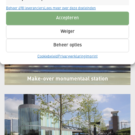
Beheer 698 leveranciers
Lees meer over deze doeleinden
Accepteren
Weiger
Beheer opties
Cookiebeleid
Privacyverklaring
Imprint
Make-over monumentaal station
Naarden-Bussum
Bussum