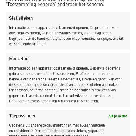
'Toestemming beheren' onderaan het scherm.
losgekomen, deze schades dienden dan ook hersteld te
worden.
Statistieken
In verband met het vocht tussen de bestaande dekvloer en
Informatie op een apparaat opslaan en/of openen, De prestaties van
de betonvloer is het bestaande dek verwijderd middels
advertenties meten, Contentprestaties meten, Publieksgroepen
begrijpen aan de hand van statistieken of combinaties van gegevens uit
machinaal frezen en is er gebruik gemaakt van mooie
verschillende bronnen.
weersomstandigheden om het vocht eerst te laten
optrekken. Vervolgens zijn alle betonschades hersteld en is
Marketing
het Triflex systeem met slijtlaag aangebracht op het
Informatie op een apparaat opslaan en/of openen, Beperkte gegevens
herstelde dek. Met als resultaat: kwaliteit en veiligheid!
gebruiken om advertenties te selecteren, Profielen aanmaken ten
behoeve van gepersonaliseerde advertenties, Profielen gebruiken voor
de selectie van gepersonaliseerde advertenties, Profielen aanmaken
ter personalisatie van content, Profielen gebruiken ter selectie van
gepersonaliseerde content, Diensten ontwikkelen en verbeteren,
Beperkte gegevens gebruiken om content te selecteren.
Toepassingen
Altijd actief
Gegevens uit andere gegevensbronnen met elkaar matchen
Klik om marketing cookies te accepteren en
en combineren, Verschillende apparaten linken, Apparaten
deze inhoud in te schakelen