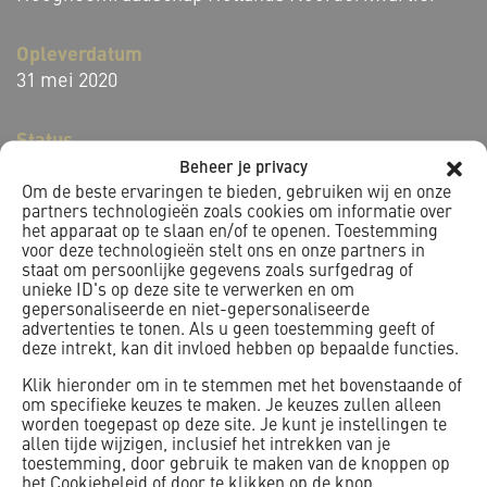
Opleverdatum
31 mei 2020
Status
Gerealiseerd
Beheer je privacy
Om de beste ervaringen te bieden, gebruiken wij en onze
partners technologieën zoals cookies om informatie over
Locatie
het apparaat op te slaan en/of te openen. Toestemming
voor deze technologieën stelt ons en onze partners in
Den Helder
staat om persoonlijke gegevens zoals surfgedrag of
unieke ID's op deze site te verwerken en om
Het gemaal, dat in 1973 in bedrijf ging, slaat het water van
gepersonaliseerde en niet-gepersonaliseerde
advertenties te tonen. Als u geen toestemming geeft of
de Schermerboezem uit op Het Nieuwe Diep, dat in open
deze intrekt, kan dit invloed hebben op bepaalde functies.
verbinding staat met de Waddenzee. De Helsdeur is
Klik hieronder om in te stemmen met het bovenstaande of
vernoemd naar het diepste punt van het Marsdiep.
om specifieke keuzes te maken. Je keuzes zullen alleen
worden toegepast op deze site. Je kunt je instellingen te
Het gemaal heeft in al deze jaren schade opgelopen aan de
allen tijde wijzigen, inclusief het intrekken van je
bestaande betonafwerkingen: tussen de beton- en dekvloer
toestemming, door gebruik te maken van de knoppen op
was vocht ontstaan en delen van het beton waren
het Cookiebeleid of door te klikken op de knop