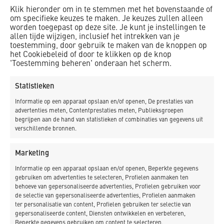
loopt ziet er nu redelijk onopvallend uit”, wijst Yallop naar
Klik hieronder om in te stemmen met het bovenstaande of
twee lichtgevende borden boven de trappen, waarvan een
om specifieke keuzes te maken. Je keuzes zullen alleen
een digitaal scherm met de vertrekkende treinen. ,,Omdat
worden toegepast op deze site. Je kunt je instellingen te
allen tijde wijzigen, inclusief het intrekken van je
je moet werken met kleuren en materialen uit die tijd, kan
toestemming, door gebruik te maken van de knoppen op
het zijn dat de buis ernaartoe nu een glimmend metaal
het Cookiebeleid of door te klikken op de knop
wordt en wel opvalt.”
'Toestemming beheren' onderaan het scherm.
Boven het digitale bord is overigens nog duidelijk te zien
Statistieken
waar vroeger een ronde klok gehangen heeft. ,,Dat zijn
Informatie op een apparaat opslaan en/of openen, De prestaties van
typisch van die dingen die schoongemaakt gaan worden”,
advertenties meten, Contentprestaties meten, Publieksgroepen
weet Yallop. Ook wijst hij naar verschillende plekken in de
begrijpen aan de hand van statistieken of combinaties van gegevens uit
verschillende bronnen.
wand waar gaatjes zitten of een andere kleur steen is
gebruikt. Ook de daklichten worden vanwege ARBO-regels
Marketing
voorzien van gelaagd glas, het dak gerepareerd en het glas
voor de glas-in-loodramen aan de voorkant van stevig glas
Informatie op een apparaat opslaan en/of openen, Beperkte gegevens
gebruiken om advertenties te selecteren, Profielen aanmaken ten
voorzien.
behoeve van gepersonaliseerde advertenties, Profielen gebruiken voor
de selectie van gepersonaliseerde advertenties, Profielen aanmaken
Vocht
ter personalisatie van content, Profielen gebruiken ter selectie van
gepersonaliseerde content, Diensten ontwikkelen en verbeteren,
Overigens zorgde vocht de afgelopen jaren voor de grootste
Beperkte gegevens gebruiken om content te selecteren.