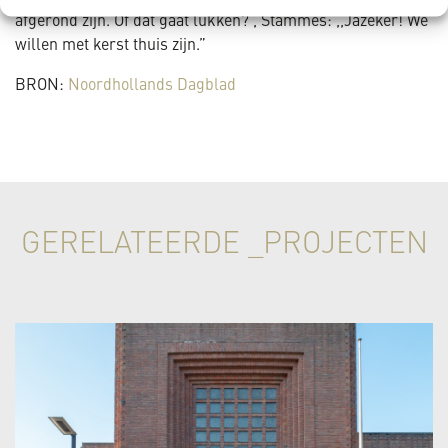
afgerond zijn. Of dat gaat lukken? , Stammes: ,,Jazeker! We
willen met kerst thuis zijn.”
BRON:
Noordhollands Dagblad
GERELATEERDE _PROJECTEN