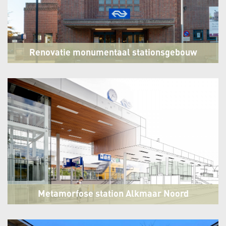
Renovatie monumentaal stationsgebouw
Naarden-Bussum
Bussum
Metamorfose station Alkmaar Noord
Alkmaar