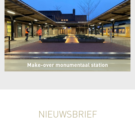
Make-over monumentaal station
Naarden-Bussum
Bussum
NIEUWSBRIEF