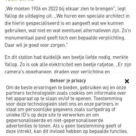
„We moeten 1926 en 2022 bij elkaar zien te brengen”, legt
Yallop de uitdaging uit. ,,We huren een speciale architect in
die hierin gespecialiseerd is en aangeeft wat we kunnen
gebruiken, wat niet en wat eventueel alternatieven zijn. Zo’n
monumentaal pand geeft toch een bepaalde verplichting.
Daar wil je goed voor zorgen.”
En dit station had duidelijk een beetje liefde nodig, merkte
Yallop. Zo is ook alle elektriciteit een beetje ratjetoe. „Er zijn
camera’s opgehangen, draden voor verlichting en
vluchtwegbebording en elke keer is een gedeelte gedaan,
Beheer je privacy
dus dat is nu wat rommelig”, ziet Stammes. „We gaan dat
Om de beste ervaringen te bieden, gebruiken wij en onze
partners technologieën zoals cookies om informatie over
integraal aanpakken en alles in een keer netjes
het apparaat op te slaan en/of te openen. Toestemming
wegwerken.”
voor deze technologieën stelt ons en onze partners in
staat om persoonlijke gegevens zoals surfgedrag of
Glimmend metaal
unieke ID's op deze site te verwerken en om
gepersonaliseerde en niet-gepersonaliseerde
En dan kan het zelfs zo zijn dat het er niet mooier op wordt.
advertenties te tonen. Als u geen toestemming geeft of
,,Die grijze plastic buis die daar naar een van die borden
deze intrekt, kan dit invloed hebben op bepaalde functies.