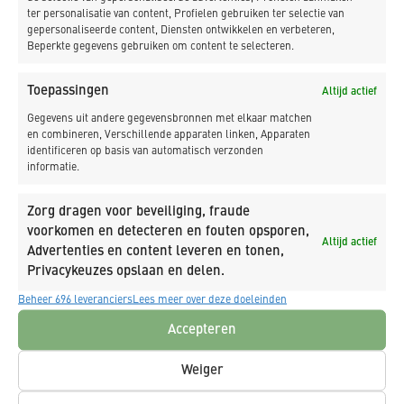
hygiënemaatregelen gewerkt wordt”, vertelt Jelmer van
ter personalisatie van content, Profielen gebruiken ter selectie van
Woesik. De jarenlange ervaring van K_Dekker met
gepersonaliseerde content, Diensten ontwikkelen en verbeteren,
Beperkte gegevens gebruiken om content te selecteren.
vergelijkbare projecten kan ook bij dit project toegepast
worden. De voorbereidingen zijn inmiddels gestart.
Toepassingen
Altijd actief
Gegevens uit andere gegevensbronnen met elkaar matchen
en combineren, Verschillende apparaten linken, Apparaten
identificeren op basis van automatisch verzonden
informatie.
PROJECTINFORMATIE
Zorg dragen voor beveiliging, fraude
voorkomen en detecteren en fouten opsporen,
Altijd actief
Advertenties en content leveren en tonen,
Privacykeuzes opslaan en delen.
Grootschalige bouw & infra renovatie
Beheer 696 leveranciers
Lees meer over deze doeleinden
drinkwaterzuivering Weesperkarspel
Accepteren
Weiger