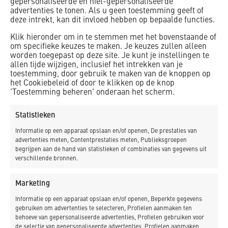
gepersonaliseerde en niet-gepersonaliseerde
K_Dekker nu goed samen. Veel toezicht is nodig, absoluut,
advertenties te tonen. Als u geen toestemming geeft of
maar heel veel gaat ook gewoon goed”, zegt Rinus
deze intrekt, kan dit invloed hebben op bepaalde functies.
Pelgrum.
Klik hieronder om in te stemmen met het bovenstaande of
om specifieke keuzes te maken. Je keuzes zullen alleen
De renovatiewerkzaamheden op een locatie zijn al gestart
worden toegepast op deze site. Je kunt je instellingen te
in oktober 2019, medio 2020 begint K_Dekker met de
allen tijde wijzigen, inclusief het intrekken van je
renovatie van het gebouw en de nieuwe terreininrichting op
toestemming, door gebruik te maken van de knoppen op
het Cookiebeleid of door te klikken op de knop
de andere Waternetlocatie – met de voorbereidende
'Toestemming beheren' onderaan het scherm.
werkzaamheden is daar wel al een begin gemaakt.
OOK IN KATWIJK
Statistieken
Informatie op een apparaat opslaan en/of openen, De prestaties van
Voor drinkwaterproductiebedrijf Dunea in Katwijk gaat
advertenties meten, Contentprestaties meten, Publieksgroepen
K_Dekker een nieuwe spoelwaterinstallatie bouwen; een
begrijpen aan de hand van statistieken of combinaties van gegevens uit
verschillende bronnen.
uitbreiding van de bestaande installatie. Tegelijkertijd
wordt het monumentale filtergebouw in ere hersteld en
Marketing
wordt er een nieuwe spoelwaterinstallatie aangebracht in
een zogenaamde doos-in-doosconstructie. “Ook hier geldt
Informatie op een apparaat opslaan en/of openen, Beperkte gegevens
dat de drinkwaterproductie geen hinder mag ondervinden
gebruiken om advertenties te selecteren, Profielen aanmaken ten
behoeve van gepersonaliseerde advertenties, Profielen gebruiken voor
van het werk en dat er dus volgens strenge
de selectie van gepersonaliseerde advertenties, Profielen aanmaken