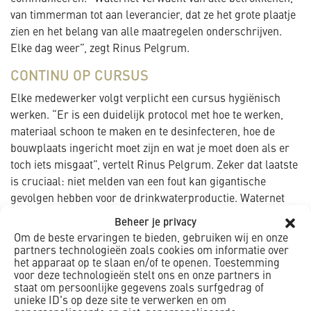
van timmerman tot aan leverancier, dat ze het grote plaatje
zien en het belang van alle maatregelen onderschrijven.
Elke dag weer”, zegt Rinus Pelgrum.
CONTINU OP CURSUS
Elke medewerker volgt verplicht een cursus hygiënisch
werken. “Er is een duidelijk protocol met hoe te werken,
materiaal schoon te maken en te desinfecteren, hoe de
bouwplaats ingericht moet zijn en wat je moet doen als er
toch iets misgaat”, vertelt Rinus Pelgrum. Zeker dat laatste
is cruciaal: niet melden van een fout kan gigantische
gevolgen hebben voor de drinkwaterproductie. Waternet
heeft een fulltime hygiënetoezichthouder aangesteld, en
Beheer je privacy
ook namens K_Dekker controleert een verantwoordelijke
Om de beste ervaringen te bieden, gebruiken wij en onze
periodiek of de hygiënemaatregelen goed worden
partners technologieën zoals cookies om informatie over
het apparaat op te slaan en/of te openen. Toestemming
nageleefd en waar het mogelijk beter kan. “Het is een
voor deze technologieën stelt ons en onze partners in
continu leerproces, een kwestie van voortdurend de vinger
staat om persoonlijke gegevens zoals surfgedrag of
aan de pols houden. En daarin werken Waternet en
unieke ID's op deze site te verwerken en om