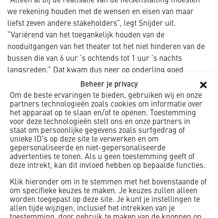
“Alleen al bij de realisatie van de fietsenstalling moesten
we rekening houden met de wensen en eisen van maar
liefst zeven andere stakeholders”, legt Snijder uit.
“Variërend van het toegankelijk houden van de
nooduitgangen van het theater tot het niet hinderen van de
bussen die van 6 uur ’s ochtends tot 1 uur ’s nachts
langsreden.” Dat kwam dus neer op onderling goed
afstemmen, de verschillende werkzaamheden en
Beheer je privacy
leveringen optimaal plannen en continu scherp
Om de beste ervaringen te bieden, gebruiken wij en onze
partners technologieën zoals cookies om informatie over
communiceren. “Dat proces liep als een zonnetje. We
het apparaat op te slaan en/of te openen. Toestemming
hebben nagenoeg geen klachten gekregen”, zegt Egbert
voor deze technologieën stelt ons en onze partners in
Pruim, directievoerder van het project namens de
staat om persoonlijke gegevens zoals surfgedrag of
unieke ID's op deze site te verwerken en om
gemeente Utrecht.
gepersonaliseerde en niet-gepersonaliseerde
Lovenswaardig vindt Pruim ook de coöperatieve opstelling
advertenties te tonen. Als u geen toestemming geeft of
van K_Dekker. “Tijdens elk werk gebeurt er altijd wel iets
deze intrekt, kan dit invloed hebben op bepaalde functies.
onvoorziens, is er onverwachte tegenslag. Voor niemand
Klik hieronder om in te stemmen met het bovenstaande of
leuk. Toch bleven de mensen van K_Dekker altijd
om specifieke keuzes te maken. Je keuzes zullen alleen
meezoeken naar een oplossing, namen ze nooit een
worden toegepast op deze site. Je kunt je instellingen te
allen tijde wijzigen, inclusief het intrekken van je
afwachtende houding aan.”
toestemming, door gebruik te maken van de knoppen op