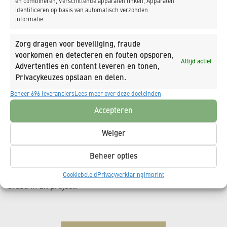
en combineren, Verschillende apparaten linken, Apparaten
identificeren op basis van automatisch verzonden
informatie.
Zorg dragen voor beveiliging, fraude
voorkomen en detecteren en fouten opsporen,
Altijd actief
Advertenties en content leveren en tonen,
Privacykeuzes opslaan en delen.
Utrecht
Beheer 696 leveranciers
Lees meer over deze doeleinden
De omgeving van Utrecht CS is compleet vernieuwd.
Accepteren
K_Dekker was betrokken bij een aantal deelprojecten,
waaronder Forum Zuid en daaronder de fietsenstalling
Weiger
Knoop aan de westzijde van het station. De communicatie
met de vele stakeholders, het uitdagende
Beheer opties
omgevingsmanagement vanwege de drukke reizigers- en
verkeersstromen en de grote tijdsdruk waren de rode
Cookiebeleid
Privacyverklaring
Imprint
draad in dit project.