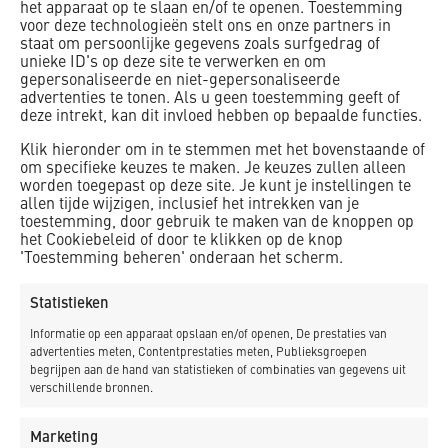
het apparaat op te slaan en/of te openen. Toestemming
waterdoorvoer te optimaliseren.
voor deze technologieën stelt ons en onze partners in
staat om persoonlijke gegevens zoals surfgedrag of
Met deze werkzaamheden is het Ganker klaar voor de
unieke ID's op deze site te verwerken en om
gepersonaliseerde en niet-gepersonaliseerde
toekomst en kan het verkeer weer veilig en comfortabel
advertenties te tonen. Als u geen toestemming geeft of
gebruikmaken van de vernieuwde route.
deze intrekt, kan dit invloed hebben op bepaalde functies.
Klik hieronder om in te stemmen met het bovenstaande of
om specifieke keuzes te maken. Je keuzes zullen alleen
worden toegepast op deze site. Je kunt je instellingen te
allen tijde wijzigen, inclusief het intrekken van je
toestemming, door gebruik te maken van de knoppen op
het Cookiebeleid of door te klikken op de knop
'Toestemming beheren' onderaan het scherm.
Klik om marketing cookies te accepteren en
Statistieken
deze inhoud in te schakelen
Informatie op een apparaat opslaan en/of openen, De prestaties van
advertenties meten, Contentprestaties meten, Publieksgroepen
begrijpen aan de hand van statistieken of combinaties van gegevens uit
verschillende bronnen.
Marketing