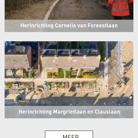
Herinrichting Cornelis van Foreestlaan
Schoorl
Herinrichting Margrietlaan en Clauslaan
't Veld
_MEER