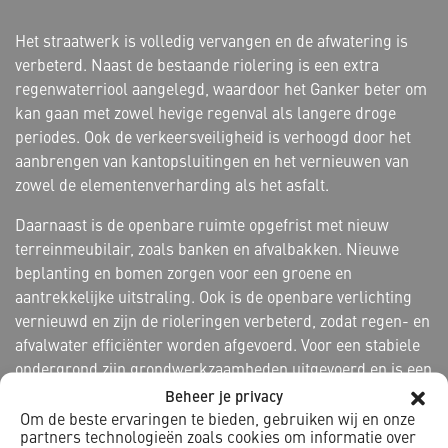
Het straatwerk is volledig vervangen en de afwatering is
verbeterd. Naast de bestaande riolering is een extra
regenwaterriool aangelegd, waardoor het Ganker beter om
kan gaan met zowel hevige regenval als langere droge
periodes. Ook de verkeersveiligheid is verhoogd door het
aanbrengen van kantopsluitingen en het vernieuwen van
zowel de elementenverharding als het asfalt.
Daarnaast is de openbare ruimte opgefrist met nieuw
terreinmeubilair, zoals banken en afvalbakken. Nieuwe
beplanting en bomen zorgen voor een groene en
aantrekkelijke uitstraling. Ook is de openbare verlichting
vernieuwd en zijn de rioleringen verbeterd, zodat regen- en
afvalwater efficiënter worden afgevoerd. Voor een stabiele
ondergrond zijn grondwerkzaamheden uitgevoerd en is een
pompgemaal geplaatst dat bijdraagt aan een goed
Beheer je privacy
waterbeheer. Verder zijn damwanden en duikers
Om de beste ervaringen te bieden, gebruiken wij en onze
partners technologieën zoals cookies om informatie over
aangebracht om de waterkanten te versterken en de