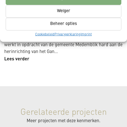
Weiger
Samen bouwen aan een veilige,
duurzame dorpsstraat
Beheer opties
In het normaal gesproken zo rustige Nibbixwoud bruist het
Cookiebeleid
Privacyverklaring
Imprint
momenteel van de bedrijvigheid. K_Dekker bouw & infra bv
werkt in opdracht van de gemeente Medemblik hard aan de
herinrichting van het Gan...
Lees verder
Gerelateerde projecten
Meer projecten met deze kenmerken.