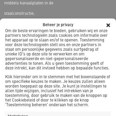
middels kanaalplaten in de
staalconstructie;
– In de hallen zijn voor beplating HSB wanden geplaatst;
Beheer je privacy
Om de beste ervaringen te bieden, gebruiken wij en onze
– Polycarbonaat kopgevels (1280 m2);
partners technologieën zoals cookies om informatie over
het apparaat op te slaan en/of te openen. Toestemming
– Sedum dakbedekking 6600 m2;
voor deze technologieën stelt ons en onze partners in
staat om persoonlijke gegevens zoals surfgedrag of
unieke ID's op deze site te verwerken en om
– Elastische sportvloeren 3300 m2;
gepersonaliseerde en niet-gepersonaliseerde
advertenties te tonen. Als u geen toestemming geeft of
– Het project bevond zich op een terrein dat fungeerde als
deze intrekt, kan dit invloed hebben op bepaalde functies.
schoollocatie met
Klik hieronder om in te stemmen met het bovenstaande of
om specifieke keuzes te maken. Je keuzes zullen alleen
sportvelden. Logistiek en V&G technisch diende er
worden toegepast op deze site. Je kunt je instellingen te
rekening te worden gehouden
allen tijde wijzigen, inclusief het intrekken van je
toestemming, door gebruik te maken van de knoppen op
met scholieren.
het Cookiebeleid of door te klikken op de knop
'Toestemming beheren' onderaan het scherm.
– Incl. coördinatie van E & W aannemers (o.a. WKO-
installatie).