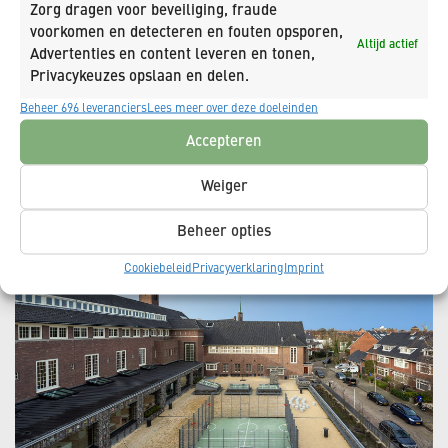
Zorg dragen voor beveiliging, fraude
voorkomen en detecteren en fouten opsporen,
Altijd actief
Advertenties en content leveren en tonen,
Privacykeuzes opslaan en delen.
Beheer 696 leveranciers
Lees meer over deze doeleinden
Accepteren
Gerelateerde projecten
Weiger
Meer projecten met deze kenmerken.
Beheer opties
Cookiebeleid
Privacyverklaring
Imprint