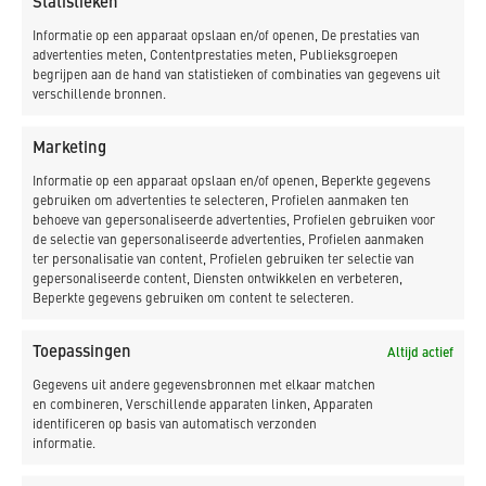
Statistieken
Informatie op een apparaat opslaan en/of openen, De prestaties van
– Realisatie in een beperkte omgeving
advertenties meten, Contentprestaties meten, Publieksgroepen
begrijpen aan de hand van statistieken of combinaties van gegevens uit
verschillende bronnen.
Marketing
Informatie op een apparaat opslaan en/of openen, Beperkte gegevens
gebruiken om advertenties te selecteren, Profielen aanmaken ten
behoeve van gepersonaliseerde advertenties, Profielen gebruiken voor
de selectie van gepersonaliseerde advertenties, Profielen aanmaken
ter personalisatie van content, Profielen gebruiken ter selectie van
Klik om marketing cookies te accepteren en
gepersonaliseerde content, Diensten ontwikkelen en verbeteren,
deze inhoud in te schakelen
Beperkte gegevens gebruiken om content te selecteren.
Toepassingen
Altijd actief
Gegevens uit andere gegevensbronnen met elkaar matchen
en combineren, Verschillende apparaten linken, Apparaten
identificeren op basis van automatisch verzonden
informatie.