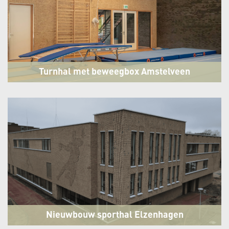
Turnhal met beweegbox Amstelveen
College Amstelveen
Amstelveen
Nieuwbouw sporthal Elzenhagen