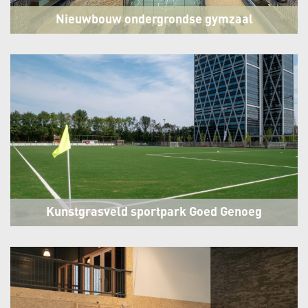
Nieuwbouw ondergrondse gymzaal
Vossius Gymnasium Amsterdam
Amsterdam
Kunstgrasveld sportpark Goed Genoeg
Amsterdam