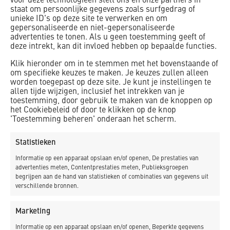
voor deze technologieën stelt ons en onze partners in
staat om persoonlijke gegevens zoals surfgedrag of
unieke ID's op deze site te verwerken en om
gepersonaliseerde en niet-gepersonaliseerde
advertenties te tonen. Als u geen toestemming geeft of
deze intrekt, kan dit invloed hebben op bepaalde functies.
Klik hieronder om in te stemmen met het bovenstaande of
om specifieke keuzes te maken. Je keuzes zullen alleen
worden toegepast op deze site. Je kunt je instellingen te
allen tijde wijzigen, inclusief het intrekken van je
toestemming, door gebruik te maken van de knoppen op
het Cookiebeleid of door te klikken op de knop
'Toestemming beheren' onderaan het scherm.
Statistieken
Klik om marketing cookies te accepteren en
Informatie op een apparaat opslaan en/of openen, De prestaties van
deze inhoud in te schakelen
advertenties meten, Contentprestaties meten, Publieksgroepen
begrijpen aan de hand van statistieken of combinaties van gegevens uit
verschillende bronnen.
Marketing
Informatie op een apparaat opslaan en/of openen, Beperkte gegevens