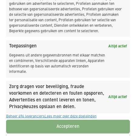
gebruiken om advertenties te selecteren, Profielen aanmaken ten
behoeve van gepersonaliseerde advertenties, Profielen gebruiken voor
de selectie van gepersonaliseerde advertenties, Profielen aanmaken
ter personalisatie van content, Profielen gebruiken ter selectie van
gepersonaliseerde content, Diensten ontwikkelen en verbeteren,
Beperkte gegevens gebruiken om content te selecteren.
PROJECTINFORMATIE
Toepassingen
Altijd actief
Gegevens uit andere gegevensbronnen met elkaar matchen
en combineren, Verschillende apparaten linken, Apparaten
identificeren op basis van automatisch verzonden
Herstel kademuren havens
informatie.
Scheveningen met zelf ontwikkelde
KD_BI
Zorg dragen voor beveiliging, fraude
voorkomen en detecteren en fouten opsporen,
Altijd actief
Advertenties en content leveren en tonen,
Privacykeuzes opslaan en delen.
Beheer 696 leveranciers
Lees meer over deze doeleinden
Accepteren