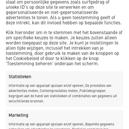
staat om persoonlijke gegevens zoals surfgedrag of
unieke ID's op deze site te verwerken en om
gepersonaliseerde en niet-gepersonaliseerde
advertenties te tonen. Als u geen toestemming geeft of
deze intrekt, kan dit invloed hebben op bepaalde functies.
Klik hieronder om in te stemmen met het bovenstaande of
om specifieke keuzes te maken. Je keuzes zullen alleen
worden toegepast op deze site. Je kunt je instellingen te
allen tijde wijzigen, inclusief het intrekken van je
toestemming, door gebruik te maken van de knoppen op
Binnen, in een van de vergaderzalen, schuiven vier
het Cookiebeleid of door te klikken op de knop
betrokkenen aan tafel: systeemspecialist Stijn Debets,
'Toestemming beheren' onderaan het scherm.
bouwmanager Wouter de Groot en technisch
projectleider Robert Roosemalen van ProRail en
Statistieken
projectleider Lennard Avery van K_Dekker bouw &
Informatie op een apparaat opslaan en/of openen, De prestaties van
infra. Ze bespreken een ontwikkeling die stilaan
advertenties meten, Contentprestaties meten, Publieksgroepen
revolutionair te noemen valt binnen de spoorbouw:
begrijpen aan de hand van statistieken of combinaties van gegevens uit
verschillende bronnen.
modulaire onderstations langs het spoor.
Wouter de Groot opent het gesprek: “Het project wordt
Marketing
in de ontwerp- en voorbereidingsfase begeleid door
Informatie op een apparaat opslaan en/of openen, Beperkte gegevens
een technisch projectleider, maar zodra we de