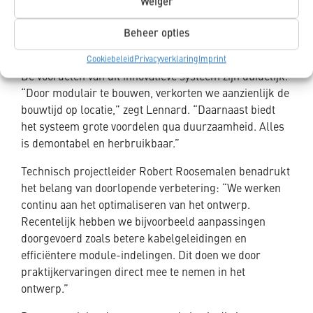
Weiger
nagenoeg plug-and-play, getest en volledig klaar voor
transport.”
Beheer opties
De voordelen van standaardisatie
Cookiebeleid
Privacyverklaring
Imprint
De voordelen van dit innovatieve systeem zijn duidelijk.
“Door modulair te bouwen, verkorten we aanzienlijk de
bouwtijd op locatie,” zegt Lennard. “Daarnaast biedt
het systeem grote voordelen qua duurzaamheid. Alles
is demontabel en herbruikbaar.”
Technisch projectleider Robert Roosemalen benadrukt
het belang van doorlopende verbetering: “We werken
continu aan het optimaliseren van het ontwerp.
Recentelijk hebben we bijvoorbeeld aanpassingen
doorgevoerd zoals betere kabelgeleidingen en
efficiëntere module-indelingen. Dit doen we door
praktijkervaringen direct mee te nemen in het
ontwerp.”