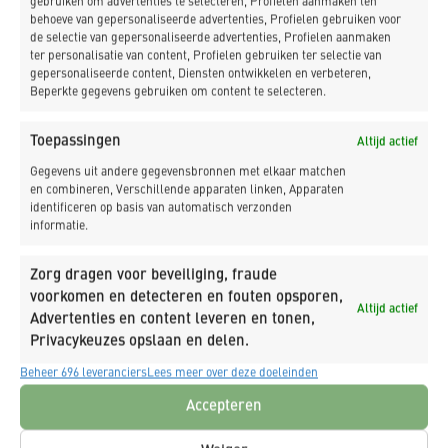
gebruiken om advertenties te selecteren, Profielen aanmaken ten
behoeve van gepersonaliseerde advertenties, Profielen gebruiken voor
uitvoering ingaan, komt bouwmanagement aan zet.
de selectie van gepersonaliseerde advertenties, Profielen aanmaken
Mijn taak is ervoor te zorgen dat alles volgens planning
ter personalisatie van content, Profielen gebruiken ter selectie van
en specificaties verloopt.”
gepersonaliseerde content, Diensten ontwikkelen en verbeteren,
Beperkte gegevens gebruiken om content te selecteren.
Stijn Debets vult aan vanuit zijn perspectief als
systeemspecialist: “Mijn rol richt zich vooral op
Toepassingen
Altijd actief
regelgeving, beleid en het initiëren van innovaties
Gegevens uit andere gegevensbronnen met elkaar matchen
binnen ProRail. Dit modulaire concept is een essentiële
en combineren, Verschillende apparaten linken, Apparaten
stap naar standaardisatie en duurzaamheid. We
identificeren op basis van automatisch verzonden
informatie.
bouwen iets voor de lange termijn, waarin flexibiliteit
en toekomstbestendigheid centraal staan.”
Zorg dragen voor beveiliging, fraude
Het modulaire systeem dat wordt ontwikkeld, bestaat
voorkomen en detecteren en fouten opsporen,
Altijd actief
uit prefab gebouwmodules die elders worden
Advertenties en content leveren en tonen,
Privacykeuzes opslaan en delen.
geproduceerd en voorgebouwd met installaties en
vervolgens naar de uiteindelijke bouwlocatie worden
Beheer 696 leveranciers
Lees meer over deze doeleinden
getransporteerd en geassembleerd. “We hebben al
Accepteren
enkele modules volledig voorgebouwd klaarstaan in
Beverwijk,” vertelt Lennard Avery. “Deze modules zijn