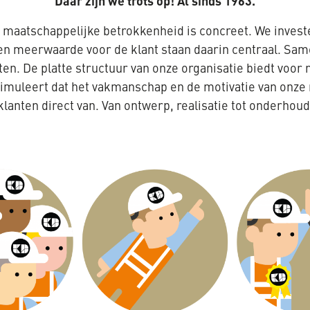
Daar zijn we trots op! Al sinds 1963.
maatschappelijke betrokkenheid is concreet. We investe
eu en meerwaarde voor de klant staan daarin centraal. 
cten. De platte structuur van onze organisatie biedt voo
timuleert dat het vakmanschap en de motivatie van onz
klanten direct van. Van ontwerp, realisatie tot onderhoud