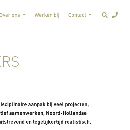
Over ons
Werken bij
Contact
ERS
isciplinaire aanpak bij veel projecten,
uctief samenwerken, Noord-Hollandse
strevend en tegelijkertijd realistisch.