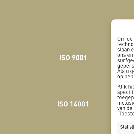
Om de 
techno
slaan 
ons en
ISO 9001
V
surfge
gepers
Als u 
op bep
Klik h
specif
toegepa
ISO 14001
B
inclus
van de
'Toest
Statis