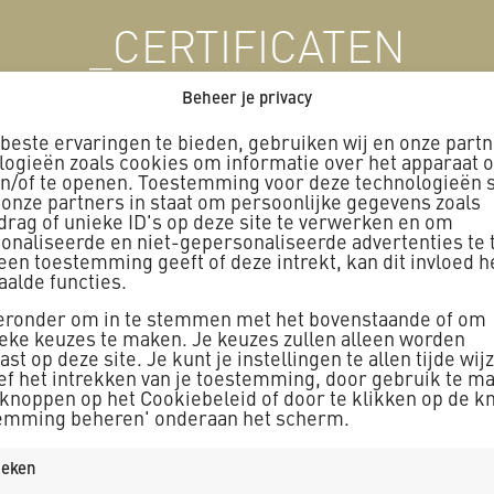
_CERTIFICATEN
Beheer je privacy
beste ervaringen te bieden, gebruiken wij en onze part
logieën zoals cookies om informatie over het apparaat o
en/of te openen. Toestemming voor deze technologieën s
 onze partners in staat om persoonlijke gegevens zoals
eiligheidsladder
Bodemsanering
drag of unieke ID's op deze site te verwerken en om
onaliseerde en niet-gepersonaliseerde advertenties te 
geen toestemming geeft of deze intrekt, kan dit invloed 
aalde functies.
ieronder om in te stemmen met het bovenstaande of om
ieke keuzes te maken. Je keuzes zullen alleen worden
st op deze site. Je kunt je instellingen te allen tijde wij
ewuste Bouwers
CO2 – Bewust
ief het intrekken van je toestemming, door gebruik te m
 knoppen op het Cookiebeleid of door te klikken op de k
emming beheren' onderaan het scherm.
tieken