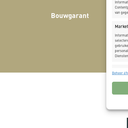
Informat
Contentp
Bouwgarant
van gege
Market
Informat
selecter
gebruike
personal
Diensten
Toepas
Beheer 696
Gegeven
Verschil
verzonde
Zorg d
fouten
Privac