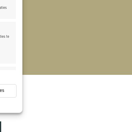
aties
ies te
ijd actief
es
ijd actief