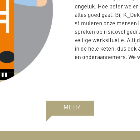
ongeluk. Hoe beter we er 
alles goed gaat. Bij K_Dek
stimuleren onze mensen i
spreken op risicovol ged
veilige werksituatie. Altij
in de hele keten, dus oo
en onderaannemers. We we
_MEER