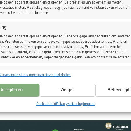
ie op een apparaat opslaan en/of openen, De prestaties van advertenties meten,
PSO – Socialer
restaties meten, Publieksgroepen begrijpen aan de hand van statistieken of combin
EN-1090
vens uit verschillende bronnen.
Ondernemen
ing
ie op een apparaat opslaan en/of openen, Beperkte gegevens gebruiken om advertent
en, Profielen aanmaken ten behoeve van gepersonaliseerde advertenties, Profielen
n voor de selectie van gepersonaliseerde advertenties, Profielen aanmaken ter
BEKIJK CERTIFICATEN
isatie van content, Profielen gebruiken ter selectie van gepersonaliseerde content,
 ontwikkelen en verbeteren, Beperkte gegevens gebruiken om content te selecteren.
singen
Alt
 leveranciers
Lees meer over deze doeleinden
s uit andere gegevensbronnen met elkaar matchen en combineren,
lende apparaten linken, Apparaten identificeren op basis van automatisch
Accepteren
Weiger
Beheer opti
n informatie.
_ MVO
Cookiebeleid
Privacyverklaring
Imprint
ragen voor beveiliging, fraude voorkomen en detecteren en
 opsporen, Advertenties en content leveren en tonen,
Alt
ykeuzes opslaan en delen.