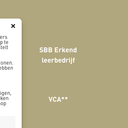
ners
p te
telt
SBB Erkend
en
leerbedrijf
tonen.
hebben
zigen,
VCA**
aken
nop