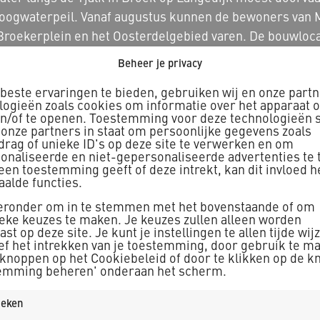
oogwaterpeil. Vanaf augustus kunnen de bewoners van M
Broekerplein en het Oosterdelgebied varen. De bouwloca
sloot, Tjalk en Bindingspad in Broek op Langedijk.
Beheer je privacy
ker realiseerde de aanleg van de twee duikers en sloeg
beste ervaringen te bieden, gebruiken wij en onze part
logieën zoals cookies om informatie over het apparaat o
ngspad om het verhoogde waterpeil op te kunnen vangen
en/of te openen. Toestemming voor deze technologieën s
et uitvoeren van grondwerk, het aanbrengen van riolerin
 onze partners in staat om persoonlijke gegevens zoals
drag of unieke ID's op deze site te verwerken en om
chten van opruimingswerkzaamheden. Ook worden er ste
onaliseerde en niet-gepersonaliseerde advertenties te 
geen toestemming geeft of deze intrekt, kan dit invloed 
s het project aangemeld bij de Bewuste Bouwers omdat 
aalde functies.
te Bouwers is dit het 1500e project dat is aangemeld.
ieronder om in te stemmen met het bovenstaande of om
ieke keuzes te maken. Je keuzes zullen alleen worden
st op deze site. Je kunt je instellingen te allen tijde wij
ief het intrekken van je toestemming, door gebruik te m
 knoppen op het Cookiebeleid of door te klikken op de k
emming beheren' onderaan het scherm.
tieken