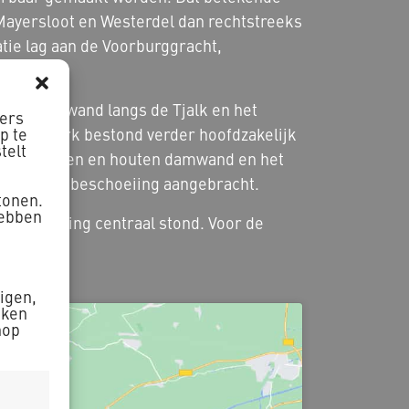
ayersloot en Westerdel dan rechtstreeks
tie lag aan de Voorburggracht,
 een damwand langs de Tjalk en het
ners
p te
. Het werk bestond verder hoofdzakelijk
telt
g, een stalen en houten damwand en het
igers en beschoeiing aangebracht.
tonen.
hebben
de omgeving centraal stond. Voor de
zigen,
aken
nop