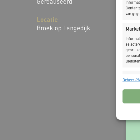
Gerealiseerd
Informat
Contentp
van gege
Locatie
Broek op Langedijk
Market
Informat
selecter
gebruike
personal
Diensten
Toepas
Beheer 696
Gegeven
Verschil
verzonde
Zorg d
fouten
Privac