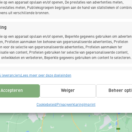
ie op een apparaat opslaan en/of openen, De prestaties van advertenties meten,
restaties meten, Publieksgroepen begrijpen aan de hand van statistieken of combin
vens uit verschillende bronnen.
ing
ie op een apparaat opslaan en/of openen, Beperkte gegevens gebruiken om advertent
en, Profielen aanmaken ten behoeve van gepersonaliseerde advertenties, Profielen
n voor de selectie van gepersonaliseerde advertenties, Profielen aanmaken ter
Klik om marketing cookies te acce
isatie van content, Profielen gebruiken ter selectie van gepersonaliseerde content,
deze inhoud in te schakele
 ontwikkelen en verbeteren, Beperkte gegevens gebruiken om content te selecteren.
singen
Alt
 leveranciers
Lees meer over deze doeleinden
s uit andere gegevensbronnen met elkaar matchen en combineren,
lende apparaten linken, Apparaten identificeren op basis van automatisch
Accepteren
Weiger
Beheer opti
n informatie.
Cookiebeleid
Privacyverklaring
Imprint
ragen voor beveiliging, fraude voorkomen en detecteren en
 opsporen, Advertenties en content leveren en tonen,
Alt
ykeuzes opslaan en delen.