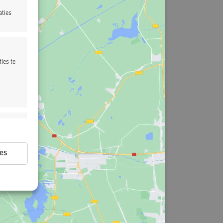
aties
ies te
pteren en
n
ijd actief
es
ijd actief