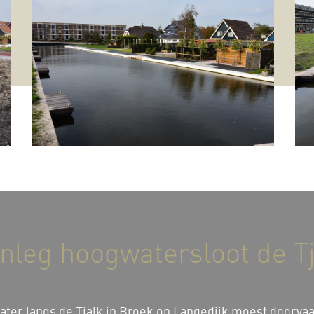
nleg hoogwatersloot de T
ater langs de Tjalk in Broek op Langedijk moest doorv