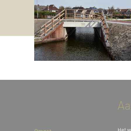
Aa
Het w