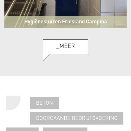
Hygiënesluizen Friesland Campina
Cheese fabriek
Lutjewinkel
_MEER
BETON
DOORGAANDE BEDRIJFSVOERING