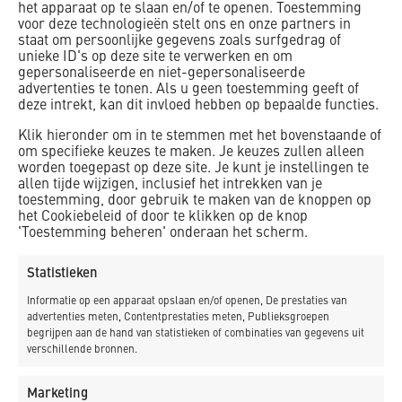
het apparaat op te slaan en/of te openen. Toestemming
voor deze technologieën stelt ons en onze partners in
staat om persoonlijke gegevens zoals surfgedrag of
unieke ID's op deze site te verwerken en om
Klik om marketing cookies te accepteren en
gepersonaliseerde en niet-gepersonaliseerde
deze inhoud in te schakelen
advertenties te tonen. Als u geen toestemming geeft of
deze intrekt, kan dit invloed hebben op bepaalde functies.
Klik hieronder om in te stemmen met het bovenstaande of
om specifieke keuzes te maken. Je keuzes zullen alleen
worden toegepast op deze site. Je kunt je instellingen te
allen tijde wijzigen, inclusief het intrekken van je
toestemming, door gebruik te maken van de knoppen op
het Cookiebeleid of door te klikken op de knop
'Toestemming beheren' onderaan het scherm.
Statistieken
Informatie op een apparaat opslaan en/of openen, De prestaties van
advertenties meten, Contentprestaties meten, Publieksgroepen
begrijpen aan de hand van statistieken of combinaties van gegevens uit
verschillende bronnen.
Gerelateerde projecten
Marketing