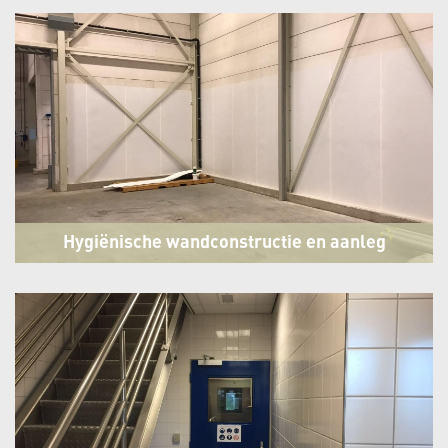
Heerhugowaard
Hygiënische wandconstructie en aanleg
betonvloer Petfood fabriek
Heerhugowaard