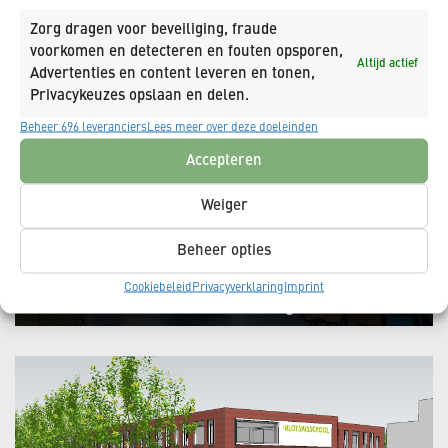
Gerelateerde projecten
Zorg dragen voor beveiliging, fraude
Meer projecten met deze kenmerken.
voorkomen en detecteren en fouten opsporen,
Altijd actief
Advertenties en content leveren en tonen,
Privacykeuzes opslaan en delen.
Beheer 696 leveranciers
Lees meer over deze doeleinden
Accepteren
Weiger
Beheer opties
Cookiebeleid
Privacyverklaring
Imprint
Verbouw school Heerhugowaard
Heerhugowaard