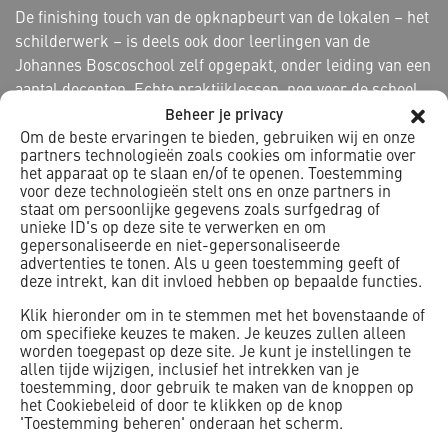
De finishing touch van de opknapbeurt van de lokalen – het
schilderwerk – is deels ook door leerlingen van de
Johannes Boscoschool zelf opgepakt, onder leiding van een
aantal docenten. Echte praktijklessen, nog voor de school
weer open ging!
Beheer je privacy
Om de beste ervaringen te bieden, gebruiken wij en onze
Eerder heeft K_Dekker een interne verbouwing uitgevoerd
partners technologieën zoals cookies om informatie over
het apparaat op te slaan en/of te openen. Toestemming
op de Johannes Boscoschool – tot tevredenheid van het
voor deze technologieën stelt ons en onze partners in
schoolbestuur. Daarom werden we opnieuw gevraagd in te
staat om persoonlijke gegevens zoals surfgedrag of
schrijven op de aanbesteding die uiteindelijk aan K_Dekker
unieke ID's op deze site te verwerken en om
gepersonaliseerde en niet-gepersonaliseerde
Kleinbouw werd gegund.
advertenties te tonen. Als u geen toestemming geeft of
deze intrekt, kan dit invloed hebben op bepaalde functies.
Klik hieronder om in te stemmen met het bovenstaande of
om specifieke keuzes te maken. Je keuzes zullen alleen
worden toegepast op deze site. Je kunt je instellingen te
allen tijde wijzigen, inclusief het intrekken van je
toestemming, door gebruik te maken van de knoppen op
het Cookiebeleid of door te klikken op de knop
'Toestemming beheren' onderaan het scherm.