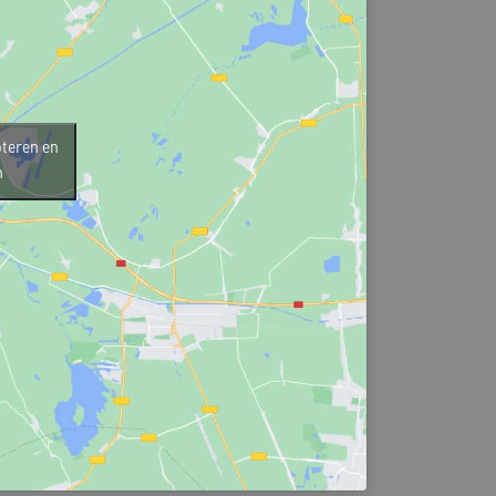
pteren en
n