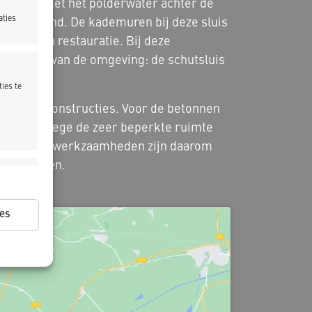
kanaal K met het polderwater achter de
aties
and bediend. De kademuren bij deze sluis
 toe aan restauratie. Bij deze
historie van de omgeving: de schutsluis
ies te
ten kadeconstructies. Voor de betonnen
atst. Vanwege de zeer beperkte ruimte
daging. Alle werkzaamheden zijn daarom
 te ontzien.
ijd actief
es
ijd actief