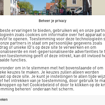
Beheer je privacy
beste ervaringen te bieden, gebruiken wij en onze part
logieën zoals cookies om informatie over het apparaat o
en/of te openen. Toestemming voor deze technologieën s
 onze partners in staat om persoonlijke gegevens zoals
drag of unieke ID's op deze site te verwerken en om
onaliseerde en niet-gepersonaliseerde advertenties te 
geen toestemming geeft of deze intrekt, kan dit invloed 
aalde functies.
ieronder om in te stemmen met het bovenstaande of om
ieke keuzes te maken. Je keuzes zullen alleen worden
rvangen kademuren en be
st op deze site. Je kunt je instellingen te allen tijde wij
ief het intrekken van je toestemming, door gebruik te m
euwendammersluis
 knoppen op het Cookiebeleid of door te klikken op de k
emming beheren' onderaan het scherm.
tieken