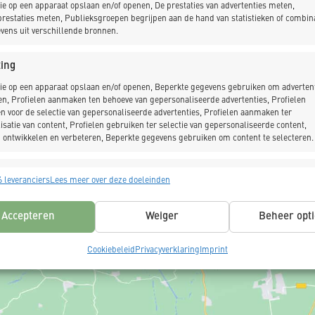
euwendammersluis verbindt het water van het IJ via Zij
ie op een apparaat opslaan en/of openen, De prestaties van advertenties meten,
restaties meten, Publieksgroepen begrijpen aan de hand van statistieken of combin
 De sluis heeft houten puntdeuren en wordt nog met de h
vens uit verschillende bronnen.
 nabijgelegen oeverbescherming waren ernstig verzakt en
fieke klus moest K_Dekker veel rekening houden met de 
ing
en het naastgelegen rijksmonument Café ’t Sluisje.
ie op een apparaat opslaan en/of openen, Beperkte gegevens gebruiken om advertent
en, Profielen aanmaken ten behoeve van gepersonaliseerde advertenties, Profielen
erk bestond uit het vervangen van betonnen en hardhou
n voor de selectie van gepersonaliseerde advertenties, Profielen aanmaken ter
isatie van content, Profielen gebruiken ter selectie van gepersonaliseerde content,
onstructies is nieuw metselwerk in kruisverband gepla
 ontwikkelen en verbeteren, Beperkte gegevens gebruiken om content te selecteren.
de bouwlocatie was dit project een grote logistieke uit
voerd vanaf het water om de krappe Nieuwendammerdijk
singen
Alt
 leveranciers
Lees meer over deze doeleinden
s uit andere gegevensbronnen met elkaar matchen en combineren,
lende apparaten linken, Apparaten identificeren op basis van automatisch
Accepteren
Weiger
Beheer opti
n informatie.
Cookiebeleid
Privacyverklaring
Imprint
ragen voor beveiliging, fraude voorkomen en detecteren en
 opsporen, Advertenties en content leveren en tonen,
Alt
ykeuzes opslaan en delen.