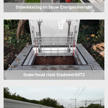
Ontwikkeling en bouw Energieleverend
Geluidsscherm
Alkmaar
Onderhoud riool Stadswerk072
Alkmaar