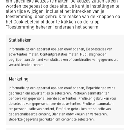
om specifieke keuzes te maken. Je keuzes zullen alleen
worden toegepast op deze site. Je kunt je instellingen te
allen tijde wijzigen, inclusief het intrekken van je
toestemming, door gebruik te maken van de knoppen op
het Cookiebeleid of door te klikken op de knop
'Toestemming beheren' onderaan het scherm.
Gerelateerde projecten
Statistieken
Meer projecten met deze kenmerken.
Informatie op een apparaat opslaan en/of openen, De prestaties van
advertenties meten, Contentprestaties meten, Publieksgroepen
begrijpen aan de hand van statistieken of combinaties van gegevens uit
verschillende bronnen.
Marketing
Informatie op een apparaat opslaan en/of openen, Beperkte gegevens
gebruiken om advertenties te selecteren, Profielen aanmaken ten
behoeve van gepersonaliseerde advertenties, Profielen gebruiken voor
de selectie van gepersonaliseerde advertenties, Profielen aanmaken
ter personalisatie van content, Profielen gebruiken ter selectie van
gepersonaliseerde content, Diensten ontwikkelen en verbeteren,
Beperkte gegevens gebruiken om content te selecteren.
Make-over monumentaal station