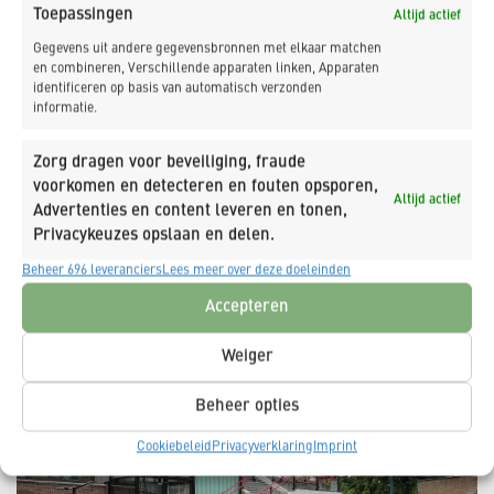
Naarden-Bussum
Toepassingen
Altijd actief
Bussum
Gegevens uit andere gegevensbronnen met elkaar matchen
en combineren, Verschillende apparaten linken, Apparaten
identificeren op basis van automatisch verzonden
informatie.
Zorg dragen voor beveiliging, fraude
voorkomen en detecteren en fouten opsporen,
Altijd actief
Advertenties en content leveren en tonen,
Privacykeuzes opslaan en delen.
Beheer 696 leveranciers
Lees meer over deze doeleinden
Vervangen perronkappen station
Accepteren
Rotterdam Alexander
Rotterdam
Weiger
Beheer opties
Cookiebeleid
Privacyverklaring
Imprint