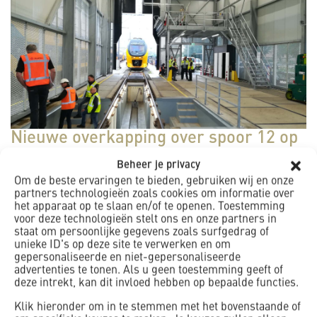
Nieuwe overkapping over spoor 12 op
Alkmaar Centraal Station
Beheer je privacy
Om de beste ervaringen te bieden, gebruiken wij en onze
Op Alkmaar Centraal Station kunnen de
partners technologieën zoals cookies om informatie over
onderhoudswerkzaamheden aan treinen sinds kort droog
het apparaat op te slaan en/of te openen. Toestemming
gebeuren. K_Dekker bouw & infra b.v. leverde op 4
voor deze technologieën stelt ons en onze partners in
staat om persoonlijke gegevens zoals surfgedrag of
september jl. de gerenoveerde werkput op aan NedTrain
unieke ID's op deze site te verwerken en om
B...
gepersonaliseerde en niet-gepersonaliseerde
Lees verder
advertenties te tonen. Als u geen toestemming geeft of
deze intrekt, kan dit invloed hebben op bepaalde functies.
Klik hieronder om in te stemmen met het bovenstaande of