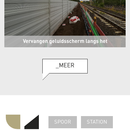
Vervangen geluidsscherm langs het
spoor Venserpolder
Amsterdam
_MEER
SPOOR
STATION