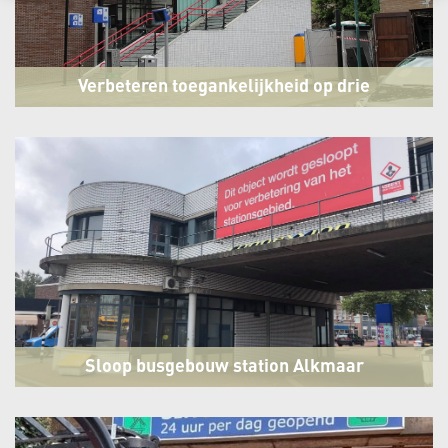
Verbeteren toegankelijkheid op drie
stations
Bussum- Maarn - Purmerend
Sloop busgebouw station Alkmaar
Centraal
Alkmaar