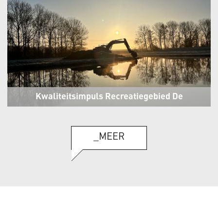
Kwaliteitsimpuls Recreatiegebied De
Hulk
Berkhout
_MEER