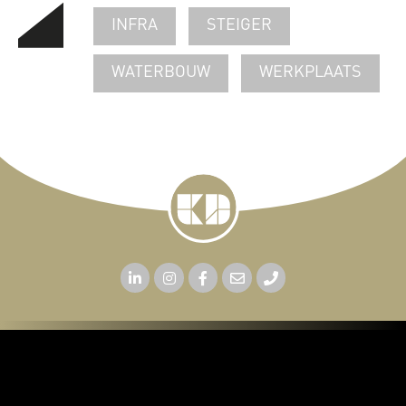
INFRA
STEIGER
WATERBOUW
WERKPLAATS