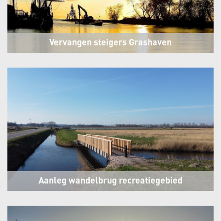
Vervangen steigers Grashaven
Hoorn
Aanleg wandelbrug recreatiegebied
Geestmerambacht
Koedijk