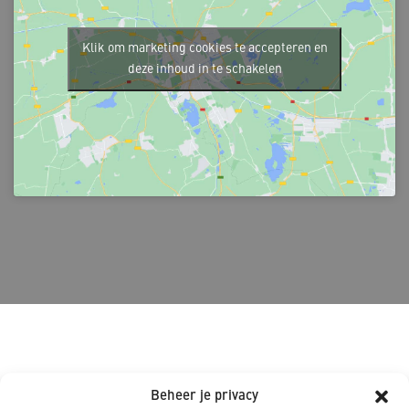
Klik om marketing cookies te accepteren en
deze inhoud in te schakelen
_Nieuws over dit project
Beheer je privacy