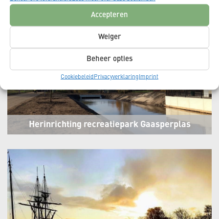
Hoorn
Accepteren
Weiger
Beheer opties
Cookiebeleid
Privacyverklaring
Imprint
Herinrichting recreatiepark Gaasperplas
Amsterdam