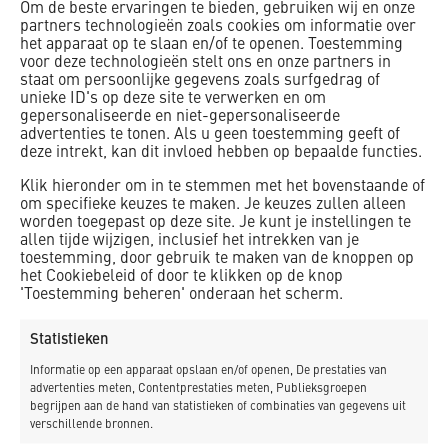
Om de beste ervaringen te bieden, gebruiken wij en onze
partners technologieën zoals cookies om informatie over
het apparaat op te slaan en/of te openen. Toestemming
voor deze technologieën stelt ons en onze partners in
staat om persoonlijke gegevens zoals surfgedrag of
unieke ID's op deze site te verwerken en om
gepersonaliseerde en niet-gepersonaliseerde
advertenties te tonen. Als u geen toestemming geeft of
deze intrekt, kan dit invloed hebben op bepaalde functies.
Klik hieronder om in te stemmen met het bovenstaande of
om specifieke keuzes te maken. Je keuzes zullen alleen
worden toegepast op deze site. Je kunt je instellingen te
allen tijde wijzigen, inclusief het intrekken van je
Ook sterk in klein werk!
toestemming, door gebruik te maken van de knoppen op
het Cookiebeleid of door te klikken op de knop
De wat kleinere projecten blijven natuurlijk ook mooi om te
'Toestemming beheren' onderaan het scherm.
delen. Deze mooie voor en na foto’s bijvoorbeeld van een
steiger middenin het Recreatiegebied Spaarnwoude. We
Statistieken
zijn hier bezig met de a...
Informatie op een apparaat opslaan en/of openen, De prestaties van
Lees verder
advertenties meten, Contentprestaties meten, Publieksgroepen
begrijpen aan de hand van statistieken of combinaties van gegevens uit
verschillende bronnen.