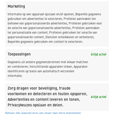
Marketing
Informatie op een apparaat opslaan en/of openen, Beperkte gegevens
gebruiken om advertenties te selecteren, Profielen aanmaken ten
behoeve van gepersonaliseerde advertenties, Profielen gebruiken voor
de selectie van gepersonaliseerde advertenties, Profielen aanmaken
Gerelateerde projecten
ter personalisatie van content, Profielen gebruiken ter selectie van
gepersonaliseerde content, Diensten ontwikkelen en verbeteren,
Meer projecten met deze kenmerken.
Beperkte gegevens gebruiken om content te selecteren.
Toepassingen
Altijd actief
Gegevens uit andere gegevensbronnen met elkaar matchen
en combineren, Verschillende apparaten linken, Apparaten
identificeren op basis van automatisch verzonden
informatie.
Zorg dragen voor beveiliging, fraude
voorkomen en detecteren en fouten opsporen,
Altijd actief
Advertenties en content leveren en tonen,
Privacykeuzes opslaan en delen.
Vervangen hoofdsteiger Grashaven
Beheer 696 leveranciers
Lees meer over deze doeleinden