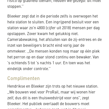
risico op gladheid toenam, hebben we gezegd: dit moet
stoppen.’’
Bleeker zegt dat in die periode zelfs is overwogen het
hele station te sluiten. Een ingrijpend besluit voor een
station waar zo’n 4800 (cijfer uit 2018) mensen per dag
opstappen. Zover kwam het gelukkig niet.
Camerabewaking, het afsluiten van de zij-entrees en de
inzet van beveiligers bracht eind vorig jaar de
ommekeer. ,,De mensen konden nog maar op één plek
het perron op en daar stond continu een bewaker. Van
’s ochtends 5 tot ’s nachts 1 uur. En toen was het
eindelijk onder controle.’’
Complimenten
Hendrikse en Bleeker zijn trots op het nieuwe station.
,,We bouwen veel voor ProRail, maar wij wonen hier
zelf, dus dit is een thuiswedstrijd voor ons’’, zegt
Bleeker. Het publiek overlaadt de bouwers moet