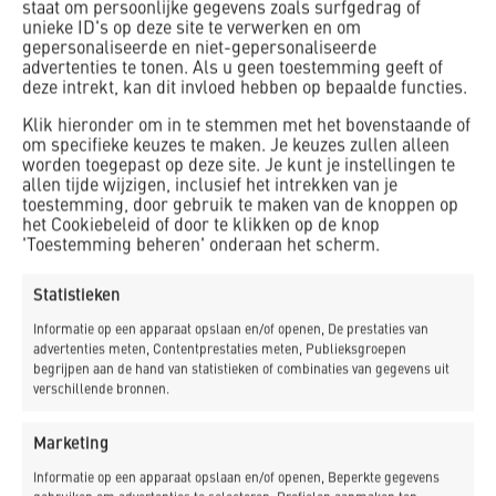
staat om persoonlijke gegevens zoals surfgedrag of
unieke ID's op deze site te verwerken en om
gepersonaliseerde en niet-gepersonaliseerde
Trainee Teun over zijn
advertenties te tonen. Als u geen toestemming geeft of
deze intrekt, kan dit invloed hebben op bepaalde functies.
ervaringen traineeship
Klik hieronder om in te stemmen met het bovenstaande of
om specifieke keuzes te maken. Je keuzes zullen alleen
Alkmaar
worden toegepast op deze site. Je kunt je instellingen te
allen tijde wijzigen, inclusief het intrekken van je
toestemming, door gebruik te maken van de knoppen op
Deel dit bericht
het Cookiebeleid of door te klikken op de knop
'Toestemming beheren' onderaan het scherm.
Statistieken
Gepubliceerd op
18 september 2021
Informatie op een apparaat opslaan en/of openen, De prestaties van
advertenties meten, Contentprestaties meten, Publieksgroepen
begrijpen aan de hand van statistieken of combinaties van gegevens uit
Na afronding van je opleiding het diepe in gegooid
verschillende bronnen.
worden op de werkvloer door middel van een
traineeship. Talent Teun heeft het aangedurfd, zijn
Marketing
verantwoordelijkheid genomen en laat in deze video
Informatie op een apparaat opslaan en/of openen, Beperkte gegevens
zien hoe enorm veel hij hiervan leert! Een flitsende