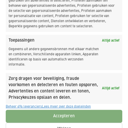
gebruiken om advertenties te selecteren, Profielen aanmaken ten
start van zijn carrière! Meer weten?
Pagina Traineeship
behoeve van gepersonaliseerde advertenties, Profielen gebruiken voor
de selectie van gepersonaliseerde advertenties, Profielen aanmaken
ter personalisatie van content, Profielen gebruiken ter selectie van
gepersonaliseerde content, Diensten ontwikkelen en verbeteren,
Beperkte gegevens gebruiken om content te selecteren.
Toepassingen
Altijd actief
Gegevens uit andere gegevensbronnen met elkaar matchen
en combineren, Verschillende apparaten linken, Apparaten
Klik om marketing cookies te accepteren en
identificeren op basis van automatisch verzonden
deze inhoud in te schakelen
informatie.
Zorg dragen voor beveiliging, fraude
voorkomen en detecteren en fouten opsporen,
Altijd actief
Advertenties en content leveren en tonen,
Privacykeuzes opslaan en delen.
Beheer 696 leveranciers
Lees meer over deze doeleinden
NIEUWSBRIEF
Accepteren