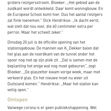
grotere reizigersstroom. Bleeker: ,,Het gebied aan de
zuidkant wordt ontwikkeld. Daar komt woningbouw. En
de Europese School komt hier. Dus het aantal reizigers
zal flink toenemen.’’ Dick Hendrikse: ,,Ik dacht eerst,
wat stelt dat nou voor, die 60 centimeter extra per
perron. Maar het scheelt zeker.’’
Dinsdag 20 juli is de officiële opening van het
stationsgebouw. De mannen van K_Dekker balen dat
het glas aan de noordkant van de tunnel onder het
spoor nog niet op zijn plek zit. ,,Dat is samen met de
beplanting het enige wat nog moet gebeuren’’, zegt
Bleeker. ,,De glaszetter kwam vorige week, maar met
verkeerd glas. En het nieuwe moet nu weer uit
Duitsland komen.’’ Hendrikse: ,,Maar het station kan
veilig open.’’
Omlopen
Vanwege corona is er geen publiekshappening. Wel