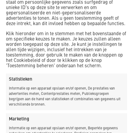
staat om persoonlijke gegevens zoals surfgedrag of
woonwijk in aanbouw met circa 590
unieke ID's op deze site te verwerken en om
nieuwbouwwoningen in nieuwbouwwijk de Keyser.
gepersonaliseerde en niet-gepersonaliseerde
advertenties te tonen. Als u geen toestemming geeft of
De opzet van het plan is typisch ‘des Beemsters’,
deze intrekt, kan dit invloed hebben op bepaalde functies.
met polder- en waterwegen die de hoofdverdeling
Klik hieronder om in te stemmen met het bovenstaande of
bepalen en kleine aftakkingen in de vorm van
om specifieke keuzes te maken. Je keuzes zullen alleen
fietspaden, wandelroutes en groenzones. K_Dekker
worden toegepast op deze site. Je kunt je instellingen te
heeft opdracht gekregen om in deze ‘dorpse’
allen tijde wijzigen, inclusief het intrekken van je
toestemming, door gebruik te maken van de knoppen op
woonwijk de verbindingen te leggen door in totaal
het Cookiebeleid of door te klikken op de knop
tien nieuwe verkeersbruggen te realiseren.
'Toestemming beheren' onderaan het scherm.
Statistieken
Informatie op een apparaat opslaan en/of openen, De prestaties van
advertenties meten, Contentprestaties meten, Publieksgroepen
begrijpen aan de hand van statistieken of combinaties van gegevens uit
_LEES MEER
verschillende bronnen.
Marketing
NIEUWSBRIEF
Informatie op een apparaat opslaan en/of openen, Beperkte gegevens