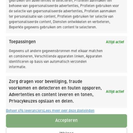
gebruiken om advertenties te selecteren, Profielen aanmaken ten
behoeve van gepersonaliseerde advertenties, Profielen gebruiken voor
de selectie van gepersonaliseerde advertenties, Profielen aanmaken
ter personalisatie van content, Profielen gebruiken ter selectie van
gepersonaliseerde content, Diensten ontwikkelen en verbeteren,
Beperkte gegevens gebruiken om content te selecteren.
Toepassingen
Altijd actief
Gegevens uit andere gegevensbronnen met elkaar matchen
en combineren, Verschillende apparaten linken, Apparaten
identificeren op basis van automatisch verzonden
informatie.
Zorg dragen voor beveiliging, fraude
voorkomen en detecteren en fouten opsporen,
Altijd actief
Advertenties en content leveren en tonen,
Privacykeuzes opslaan en delen.
Beheer 696 leveranciers
Lees meer over deze doeleinden
Ja, schrijf mij in op de nieuwsbrief van
K_DEKKER.
Accepteren
Ja, ik geef toestemming dat K_DEKKER mijn