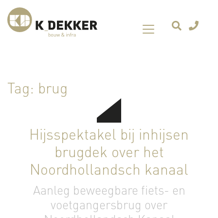
Tag:
brug
Hijsspektakel bij inhijsen
brugdek over het
Noordhollandsch kanaal
Aanleg beweegbare fiets- en
voetgangersbrug over