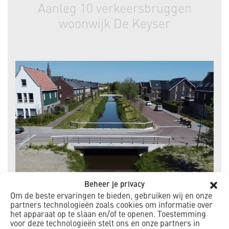
Aanleg 10 verkeersbruggen
woonwijk De Keyser
Beheer je privacy
Om de beste ervaringen te bieden, gebruiken wij en onze
Middenbeemster
partners technologieën zoals cookies om informatie over
het apparaat op te slaan en/of te openen. Toestemming
In Middenbeemster is een nieuwe duurzame
voor deze technologieën stelt ons en onze partners in