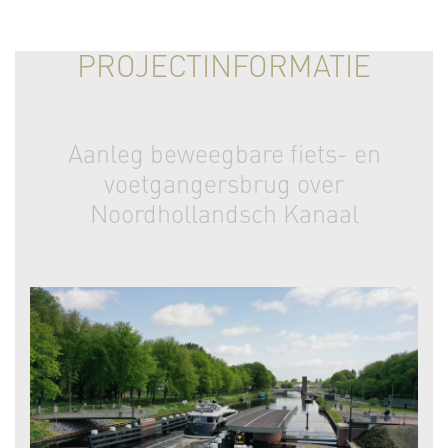
PROJECTINFORMATIE
Aanleg beweegbare fiets- en
voetgangersbrug over
Noordhollandsch Kanaal